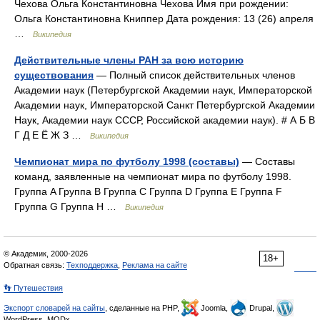
Чехова Ольга Константиновна Чехова Имя при рождении:
Ольга Константиновна Книппер Дата рождения: 13 (26) апреля
…
Википедия
Действительные члены РАН за всю историю
существования
— Полный список действительных членов
Академии наук (Петербургской Академии наук, Императорской
Академии наук, Императорской Санкт Петербургской Академии
Наук, Академии наук СССР, Российской академии наук). # А Б В
Г Д Е Ё Ж З …
Википедия
Чемпионат мира по футболу 1998 (составы)
— Составы
команд, заявленные на чемпионат мира по футболу 1998.
Группа A Группа B Группа C Группа D Группа E Группа F
Группа G Группа H …
Википедия
© Академик, 2000-2026
18+
Обратная связь:
Техподдержка
,
Реклама на сайте
👣 Путешествия
Экспорт словарей на сайты
, сделанные на PHP,
Joomla,
Drupal,
WordPress, MODx.