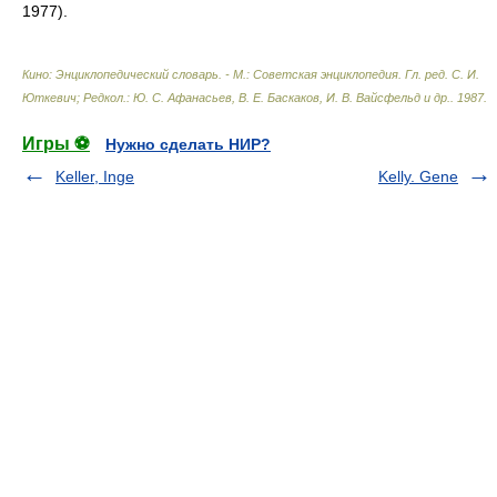
1977).
Кино: Энциклопедический словарь. - М.: Советская энциклопедия
.
Гл. ред. С. И.
Юткевич; Редкол.: Ю. С. Афанасьев, В. Е. Баскаков, И. В. Вайсфельд и др.
.
1987
.
Игры ⚽
Нужно сделать НИР?
Keller, Inge
Kelly. Gene