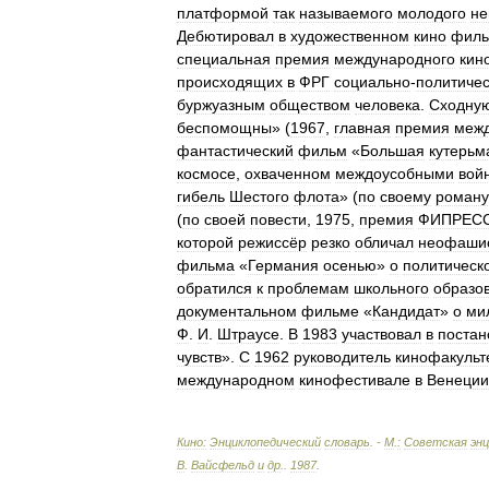
платформой
так
называемого
молодого
не
Дебютировал
в
художественном
кино
фил
специальная
премия
международного
кин
происходящих
в
ФРГ
социально
-
политичес
буржуазным
обществом
человека
.
Сходну
беспомощны
» (
1967
,
главная
премия
межд
фантастический
фильм
«
Большая
кутерьм
космосе
,
охваченном
междоусобными
вой
гибель
Шестого
флота
» (
по
своему
роману
(
по
своей
повести
,
1975
,
премия
ФИПРЕС
которой
режиссёр
резко
обличал
неофашис
фильма
«
Германия
осенью
»
о
политическ
обратился
к
проблемам
школьного
образо
документальном
фильме
«
Кандидат
»
о
ми
Ф
.
И
.
Штраусе
.
В
1983
участвовал
в
постан
чувств
».
С
1962
руководитель
кинофакульт
международном
кинофестивале
в
Венеции
Кино:
Энциклопедический
словарь
. -
М
.
:
Советская
эн
В
.
Вайсфельд
и
др
.
.
1987
.