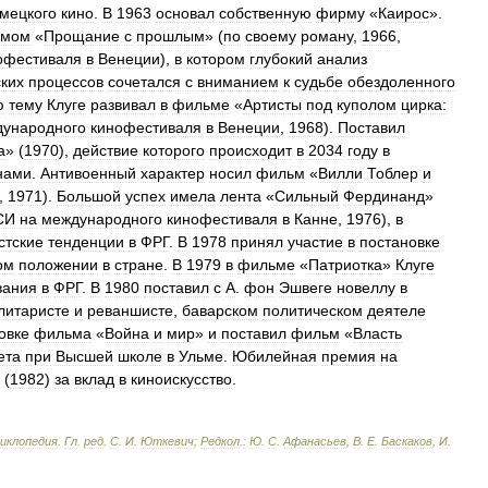
мецкого
кино
.
В
1963
основал
собственную
фирму
«
Каирос
».
ьмом
«
Прощание
с
прошлым
» (
по
своему
роману
,
1966
,
офестиваля
в
Венеции
),
в
котором
глубокий
анализ
ких
процессов
сочетался
с
вниманием
к
судьбе
обездоленного
ю
тему
Клуге
развивал
в
фильме
«
Артисты
под
куполом
цирка:
ународного
кинофестиваля
в
Венеции
,
1968
).
Поставил
а
» (
1970
),
действие
которого
происходит
в
2034
году
в
нами
.
Антивоенный
характер
носил
фильм
«
Вилли
Тоблер
и
,
1971
).
Большой
успех
имела
лента
«
Сильный
Фердинанд
»
СИ
на
международного
кинофестиваля
в
Канне
,
1976
),
в
тские
тенденции
в
ФРГ
.
В
1978
принял
участие
в
постановке
ом
положении
в
стране
.
В
1979
в
фильме
«
Патриотка
»
Клуге
вания
в
ФРГ
.
В
1980
поставил
с
А
.
фон
Эшвеге
новеллу
в
литаристе
и
реваншисте
,
баварском
политическом
деятеле
овке
фильма
«
Война
и
мир
»
и
поставил
фильм
«
Власть
ета
при
Высшей
школе
в
Ульме
.
Юбилейная
премия
на
(
1982
)
за
вклад
в
киноискусство
.
циклопедия
.
Гл
.
ред
.
С
.
И
.
Юткевич
;
Редкол
.
:
Ю
.
С
.
Афанасьев
,
В
.
Е
.
Баскаков
,
И
.