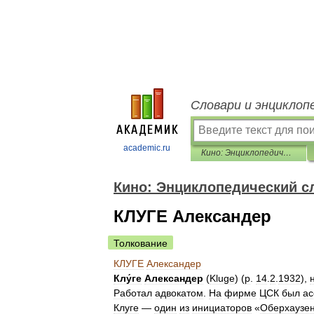
Словари и энциклоп
academic.ru
Кино: Энциклопедический словарь
Кино: Энциклопедический с
КЛУГЕ Александер
Толкование
КЛУГЕ
Александер
Клу́ге
Александер
(
Kluge
) (
р
.
14
.
2
.
1932
),
Работал
адвокатом
.
На
фирме
ЦСК
был
ас
Клуге
—
один
из
инициаторов
«
Оберхаузен