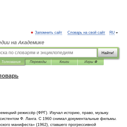
Запомнить сайт
Словарь на свой сайт
RU
едии на Академике
Найти!
Толкования
Переводы
Книги
Игры ⚽
ловарь
немецкий
режиссёр
(
ФРГ
).
Изучал
историю
,
право
,
музыку
.
систентом
Ф
.
Ланга
.
С
1960
снимал
документальные
фильмы
.
ского
манифеста
» (
1962
),
ставшего
прогрессивной