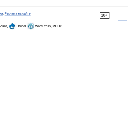
ка
,
Реклама на сайте
18+
omla,
Drupal,
WordPress, MODx.