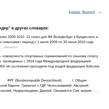
Kobiela, Bogumil
ндер" в других словарях:
зон 2009 2010 12 сезон для ФК Вольфсбург в Бундеслиге и
н охватывает период с 1 июля 2009 по 30 июня 2010 года.
ы …
Википедия
 совокупность спортивных соревнований по санному спорту
, проводимых с 1914 года Международной федерацией
1956 ой состязания проходили под эгидой федерации бобслея,
ФРГ (Bundesrepublik Deutschland). I. Общие
 Европе. Граничит с ГДР, Чехословакией, Австрией,
ельгией, Нидерландами, Данией. Омывается Сев. морем… …