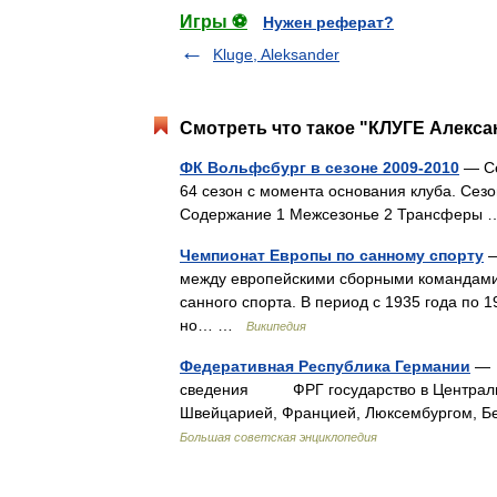
Игры ⚽
Нужен реферат?
Kluge, Aleksander
Смотреть что такое "КЛУГЕ Алекса
ФК Вольфсбург в сезоне 2009-2010
— Се
64 сезон с момента основания клуба. Сезо
Содержание 1 Межсезонье 2 Трансфер
Чемпионат Европы по санному спорту
—
между европейскими сборными командами
санного спорта. В период с 1935 года по 
но… …
Википедия
Федеративная Республика Германии
— 
сведения ФРГ государство в Центральной
Швейцарией, Францией, Люксембургом, Б
Большая советская энциклопедия