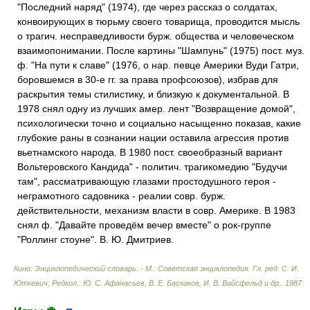
"Последний наряд" (1974), где через рассказ о солдатах,
конвоирующих в тюрьму своего товарища, проводится мысль
о трагич. несправедливости бурж. общества и человеческом
взаимопонимании. После картины "Шампунь" (1975) пост. муз.
ф. "На пути к славе" (1976, о нар. певце Америки Вуди Гатри,
боровшемся в 30-е гг. за права профсоюзов), избрав для
раскрытия темы стилистику, и близкую к документальной. В
1978 снял одну из лучших амер. лент "Возвращение домой",
психологически точно и социально насыщенно показав, какие
глубокие раны в сознании нации оставила агрессия против
вьетнамского народа. В 1980 пост. своеобразный вариант
Вольтеровского Кандида" - политич. трагикомедию "Будучи
там", рассматривающую глазами простодушного героя -
неграмотного садовника - реалии совр. бурж.
действительности, механизм власти в совр. Америке. В 1983
снял ф. "Давайте проведём вечер вместе" о рок-группе
"Роллинг стоуне". В. Ю. Дмитриев.
Кино: Энциклопедический словарь. - М.: Советская энциклопедия
.
Гл. ред. С. И.
Юткевич; Редкол.: Ю. С. Афанасьев, В. Е. Баскаков, И. В. Вайсфельд и др.
.
1987
.