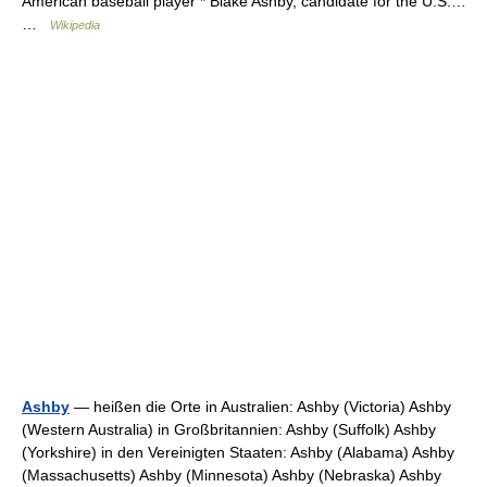
American baseball player * Blake Ashby, candidate for the U.S.…
…
Wikipedia
Ashby
— heißen die Orte in Australien: Ashby (Victoria) Ashby
(Western Australia) in Großbritannien: Ashby (Suffolk) Ashby
(Yorkshire) in den Vereinigten Staaten: Ashby (Alabama) Ashby
(Massachusetts) Ashby (Minnesota) Ashby (Nebraska) Ashby