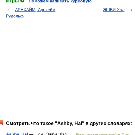
Игры ⚽
Поможем написать курсовую
АРНХАЙМ, Арнхейм
ЭШБИ Хал
Рудольф
Смотреть что такое "Ashby, Hal" в других словарях:
Ashby, Hal
— см. Эшби, Хэл …
Режиссерская энциклопедия. Кино