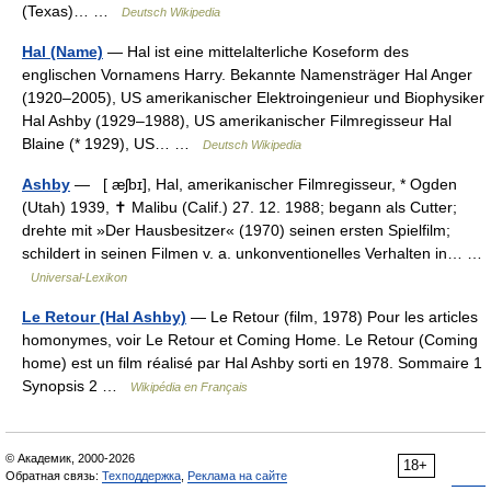
(Texas)… …
Deutsch Wikipedia
Hal (Name)
— Hal ist eine mittelalterliche Koseform des
englischen Vornamens Harry. Bekannte Namensträger Hal Anger
(1920–2005), US amerikanischer Elektroingenieur und Biophysiker
Hal Ashby (1929–1988), US amerikanischer Filmregisseur Hal
Blaine (* 1929), US… …
Deutsch Wikipedia
Ashby
— [ æʃbɪ], Hal, amerikanischer Filmregisseur, * Ogden
(Utah) 1939, ✝ Malibu (Calif.) 27. 12. 1988; begann als Cutter;
drehte mit »Der Hausbesitzer« (1970) seinen ersten Spielfilm;
schildert in seinen Filmen v. a. unkonventionelles Verhalten in… …
Universal-Lexikon
Le Retour (Hal Ashby)
— Le Retour (film, 1978) Pour les articles
homonymes, voir Le Retour et Coming Home. Le Retour (Coming
home) est un film réalisé par Hal Ashby sorti en 1978. Sommaire 1
Synopsis 2 …
Wikipédia en Français
© Академик, 2000-2026
18+
Обратная связь:
Техподдержка
,
Реклама на сайте