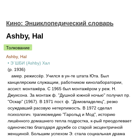
Кино: Энциклопедический словарь
Ashby, Hal
Толкование
Ashby, Hal
• Э`ШБИ (Ashby) Хал
(р. 1936)
амер. режиссёр. Учился в ун-те штата Юта. Был
канцелярским служащим, работником кинолаборатории,
ассист. монтажёра. С 1965 был монтажёром у реж. Н.
Джуисона. За монтаж ф. "Душной южной ночью" получил пр.
"Оскар" (1967). В 1971 пост. ф. "Домовладелец", резко
осуждавший расовую нетерпимость. В 1972 сделал
психологич. трагикомедию "Гарольд и Мод", историю
лишённого домашнего тепла подростка, к-рый преодолевает
одиночество благодаря дружбе со старой эксцентричной
женщиной. Большим успехом Э. стала социальная драма