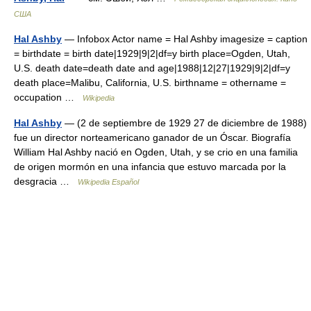
США
Hal Ashby
— Infobox Actor name = Hal Ashby imagesize = caption
= birthdate = birth date|1929|9|2|df=y birth place=Ogden, Utah,
U.S. death date=death date and age|1988|12|27|1929|9|2|df=y
death place=Malibu, California, U.S. birthname = othername =
occupation …
Wikipedia
Hal Ashby
— (2 de septiembre de 1929 27 de diciembre de 1988)
fue un director norteamericano ganador de un Óscar. Biografía
William Hal Ashby nació en Ogden, Utah, y se crio en una familia
de origen mormón en una infancia que estuvo marcada por la
desgracia …
Wikipedia Español