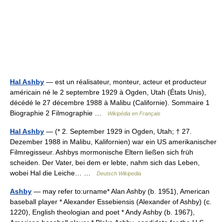
Hal Ashby
— est un réalisateur, monteur, acteur et producteur
américain né le 2 septembre 1929 à Ogden, Utah (États Unis),
décédé le 27 décembre 1988 à Malibu (Californie). Sommaire 1
Biographie 2 Filmographie …
Wikipédia en Français
Hal Ashby
— (* 2. September 1929 in Ogden, Utah; † 27.
Dezember 1988 in Malibu, Kalifornien) war ein US amerikanischer
Filmregisseur. Ashbys mormonische Eltern ließen sich früh
scheiden. Der Vater, bei dem er lebte, nahm sich das Leben,
wobei Hal die Leiche… …
Deutsch Wikipedia
Ashby
— may refer to:urname* Alan Ashby (b. 1951), American
baseball player * Alexander Essebiensis (Alexander of Ashby) (c.
1220), English theologian and poet * Andy Ashby (b. 1967),