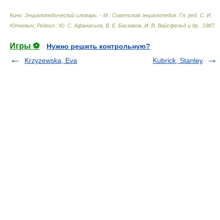
Кино: Энциклопедический словарь. - М.: Советская энциклопедия
.
Гл. ред. С. И.
Юткевич; Редкол.: Ю. С. Афанасьев, В. Е. Баскаков, И. В. Вайсфельд и др.
.
1987
.
Игры ⚽
Нужно решить контрольную?
Krzyzewska, Eva
Kubrick, Stanley