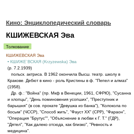
Кино: Энциклопедический словарь
КШИЖЕВСКАЯ Эва
Толкование
КШИЖЕВСКАЯ Эва
• КШИЖЕ`ВСКАЯ (Krzyzewska) Эва
(р. 7.2.1939)
польск. актриса. В 1962 окончила Высш. театр. школу в
Кракове. Дебют в кино - роль Кристины в ф. "Пепел и алмаз"
(1958).
Др. ф.: "Война" (пр. Мкф в Венеции, 1961, СФРЮ), "Сусанна
и хлопцы", "День поминовения усопших", "Преступник и
барышня" (в сов. прокате "Девушка из банка"), "Колокола по
босым" (ЧССР), "Способ жить", "Фауст XX" (СРР), "Фараон",
"Операция "Брутус"", "Объяснение в любви к Г. Т." (ГДР),
"Дятел", "Как далеко отсюда, как близко", "Ревность и
медицина".