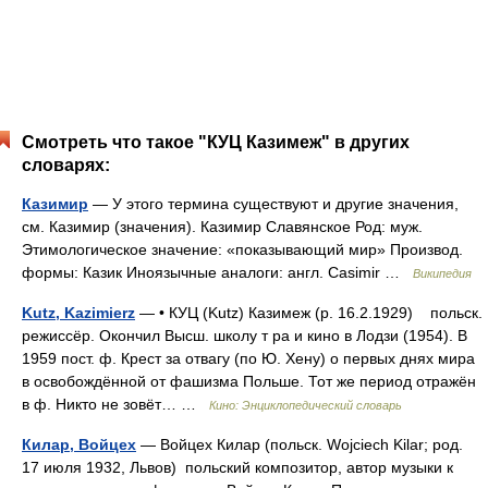
Смотреть что такое "КУЦ Казимеж" в других
словарях:
Казимир
— У этого термина существуют и другие значения,
см. Казимир (значения). Казимир Славянское Род: муж.
Этимологическое значение: «показывающий мир» Производ.
формы: Казик Иноязычные аналоги: англ. Casimir …
Википедия
Kutz, Kazimierz
— • КУЦ (Kutz) Казимеж (р. 16.2.1929) польск.
режиссёр. Окончил Высш. школу т ра и кино в Лодзи (1954). В
1959 пост. ф. Крест за отвагу (по Ю. Хену) о первых днях мира
в освобождённой от фашизма Польше. Тот же период отражён
в ф. Никто не зовёт… …
Кино: Энциклопедический словарь
Килар, Войцех
— Войцех Килар (польск. Wojciech Kilar; род.
17 июля 1932, Львов) польский композитор, автор музыки к