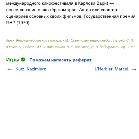
международного кинофестиваля в Карлови Вари) —
повествование о шахтёрском крае. Автор или соавтор
сценариев основных своих фильмов. Государственная премия
ПНР (1970).
Кино: Энциклопедический словарь. - М.: Советская энциклопедия
.
Гл. ред. С. И.
Юткевич; Редкол.: Ю. С. Афанасьев, В. Е. Баскаков, И. В. Вайсфельд и др.
.
1987
.
Игры ⚽
Поможем написать реферат
Kutz, Kazimierz
L'Herbier, Marcel