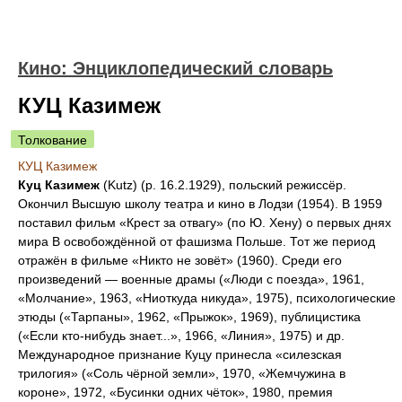
Кино: Энциклопедический словарь
КУЦ Казимеж
Толкование
КУЦ Казимеж
Куц Казимеж
(Kutz) (р. 16.2.1929), польский режиссёр.
Окончил Высшую школу театра и кино в Лодзи (1954). В 1959
поставил фильм «Крест за отвагу» (по Ю. Хену) о первых днях
мира В освобождённой от фашизма Польше. Тот же период
отражён в фильме «Никто не зовёт» (1960). Среди его
произведений — военные драмы («Люди с поезда», 1961,
«Молчание», 1963, «Ниоткуда никуда», 1975), психологические
этюды («Тарпаны», 1962, «Прыжок», 1969), публицистика
(«Если кто-нибудь знает...», 1966, «Линия», 1975) и др.
Международное признание Куцу принесла «силезская
трилогия» («Соль чёрной земли», 1970, «Жемчужина в
короне», 1972, «Бусинки одних чёток», 1980, премия