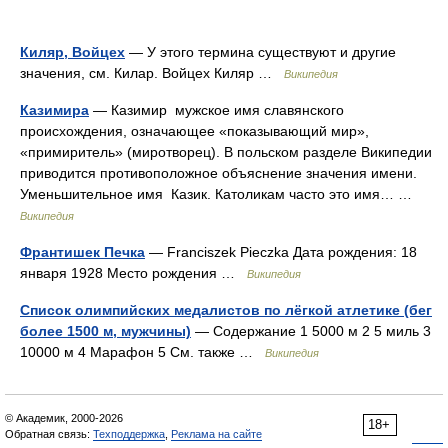
Киляр, Войцех
— У этого термина существуют и другие
значения, см. Килар. Войцех Киляр …
Википедия
Казимира
— Казимир мужское имя славянского
происхождения, означающее «показывающий мир»,
«примиритель» (миротворец). В польском разделе Википедии
приводится противоположное объяснение значения имени.
Уменьшительное имя Казик. Католикам часто это имя… …
Википедия
Франтишек Печка
— Franciszek Pieczka Дата рождения: 18
января 1928 Место рождения …
Википедия
Список олимпийских медалистов по лёгкой атлетике (бег
более 1500 м, мужчины)
— Содержание 1 5000 м 2 5 миль 3
10000 м 4 Марафон 5 См. также …
Википедия
© Академик, 2000-2026
18+
Обратная связь:
Техподдержка
,
Реклама на сайте