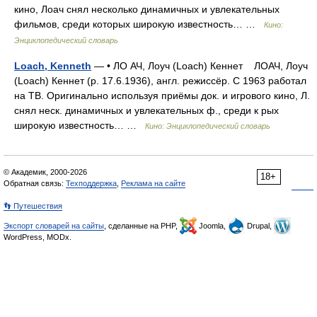
кино, Лоач снял несколько динамичных и увлекательных
фильмов, среди которых широкую известность… …
Кино:
Энциклопедический словарь
Loach, Kenneth
— • ЛО АЧ, Лоуч (Loach) Кеннет ЛОАЧ, Лоуч
(Loach) Кеннет (р. 17.6.1936), англ. режиссёр. С 1963 работал
на ТВ. Оригинально используя приёмы док. и игрового кино, Л.
снял неск. динамичных и увлекательных ф., среди к рых
широкую известность… …
Кино: Энциклопедический словарь
© Академик, 2000-2026
18+
Обратная связь:
Техподдержка
,
Реклама на сайте
👣 Путешествия
Экспорт словарей на сайты
, сделанные на PHP,
Joomla,
Drupal,
WordPress, MODx.