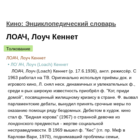
Кино: Энциклопедический словарь
ЛОАЧ, Лоуч Кеннет
Толкование
ЛОАЧ, Лоуч Кеннет
• ЛО`АЧ, Лоуч (Loach) Кеннет
ЛОАЧ, Лоуч (Loach) Кеннет (р. 17.6.1936), англ. режиссёр. С
1963 работал на ТВ. Оригинально используя приёмы док. и
игрового кино, Л. снял неск. динамичных и увлекательных ф.,
среди к-рых широкую известность приобрёл ф. "Кэт, приди
домой", посвященный жилищному кризису в стране. Ф. вызвал
парламентские дебаты, вынудил принять срочные меры по
оказанию помощи ряду бездомных. Дебютом в худож. кино
стал ф. "Бедная корова" (1967) о странной девочке из
лондонского предместья - жертве социальной
несправедливости. В 1969 вышел ф. "Кес" (гл. пр. Мкф в
Карлови-Вари, 1970), поднимавший проблемы семьи,