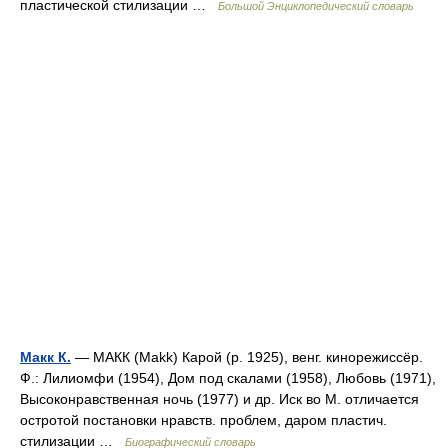
пластической стилизации …
Большой Энциклопедический словарь
Макк К.
— МАКК (Makk) Карой (р. 1925), венг. кинорежиссёр.
Ф.: Лилиомфи (1954), Дом под скалами (1958), Любовь (1971),
Высоконравственная ночь (1977) и др. Иск во М. отличается
остротой постановки нравств. проблем, даром пластич.
стилизации …
Биографический словарь