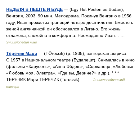
НЕДЕЛЯ В ПЕШТЕ И БУДЕ
— (Egy Het Pesten es Budan),
Венгрия, 2003, 90 мин. Мелодрама. Покинув Венгрию в 1956
году, Иван прожил за границей четыре десятилетия. Вместе с
женой англичанкой он обосновался в Лугано. Его жизнь
отлажена, спокойна и комфортна. Неожиданно Иван… …
Энциклопедия кино
Тёрёчик Мари
— (ТÖrocsik) (р. 1935), венгерская актриса.
С 1957 в Национальном театре (Будапешт). Снималась в кино
(фильмы «Карусель», «Анна Эйдеш», «Сорванец», «Любовь»,
«Любовь моя, Электра», «Где вы, Дерине?» и др.). * * *
ТЕРЕЧИК Мари ТЕРЕЧИК (Torocsik)… …
Энциклопедический
словарь