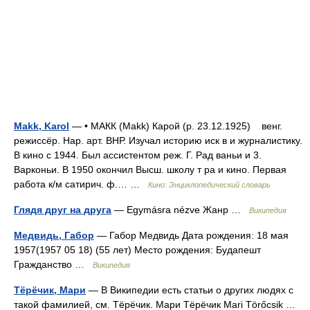
Makk, Karol
— • МАКК (Makk) Карой (р. 23.12.1925) венг.
режиссёр. Нар. арт. ВНР. Изучал историю иск в и журналистику.
В кино с 1944. Был ассистентом реж. Г. Рад ваньи и 3.
Варконьи. В 1950 окончил Высш. школу т ра и кино. Первая
работа к/м сатирич. ф.… …
Кино: Энциклопедический словарь
Глядя друг на друга
— Egymásra nézve Жанр …
Википедия
Медвидь, Габор
— Габор Медвидь Дата рождения: 18 мая
1957(1957 05 18) (55 лет) Место рождения: Будапешт
Гражданство …
Википедия
Тёрёчик, Мари
— В Википедии есть статьи о других людях с
такой фамилией, см. Тёрёчик. Мари Тёрёчик Mari Törőcsik …