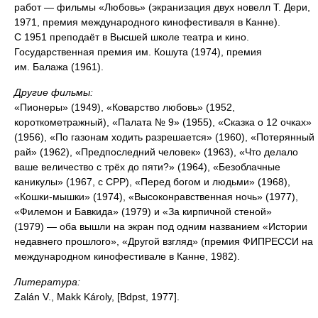
работ — фильмы «Любовь» (экранизация двух новелл Т. Дери,
1971, премия международного кинофестиваля в Канне).
С 1951 преподаёт в Высшей школе театра и кино.
Государственная премия им. Кошута (1974), премия
им. Балажа (1961).
Другие фильмы:
«Пионеры» (1949), «Коварство любовь» (1952,
короткометражный), «Палата № 9» (1955), «Сказка о 12 очках»
(1956), «По газонам ходить разрешается» (1960), «Потерянный
рай» (1962), «Предпоследний человек» (1963), «Что делало
ваше величество с трёх до пяти?» (1964), «Безоблачные
каникулы» (1967, с СРР), «Перед богом и людьми» (1968),
«Кошки-мышки» (1974), «Высоконравственная ночь» (1977),
«Филемон и Бавкида» (1979) и «За кирпичной стеной»
(1979) — оба вышли на экран под одним названием «Истории
недавнего прошлого», «Другой взгляд» (премия ФИПРЕССИ на
международном кинофестивале в Канне, 1982).
Литература:
Zalán V., Makk Károly, [Bdpst, 1977].