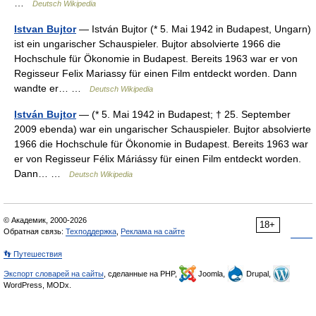
…
Deutsch Wikipedia
Istvan Bujtor
— István Bujtor (* 5. Mai 1942 in Budapest, Ungarn)
ist ein ungarischer Schauspieler. Bujtor absolvierte 1966 die
Hochschule für Ökonomie in Budapest. Bereits 1963 war er von
Regisseur Felix Mariassy für einen Film entdeckt worden. Dann
wandte er… …
Deutsch Wikipedia
István Bujtor
— (* 5. Mai 1942 in Budapest; † 25. September
2009 ebenda) war ein ungarischer Schauspieler. Bujtor absolvierte
1966 die Hochschule für Ökonomie in Budapest. Bereits 1963 war
er von Regisseur Félix Máriássy für einen Film entdeckt worden.
Dann… …
Deutsch Wikipedia
© Академик, 2000-2026
18+
Обратная связь:
Техподдержка
,
Реклама на сайте
👣 Путешествия
Экспорт словарей на сайты
, сделанные на PHP,
Joomla,
Drupal,
WordPress, MODx.