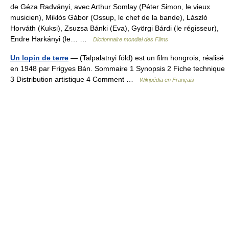
de Géza Radványi, avec Arthur Somlay (Péter Simon, le vieux
musicien), Miklós Gábor (Ossup, le chef de la bande), László
Horváth (Kuksi), Zsuzsa Bánki (Eva), Györgi Bárdi (le régisseur),
Endre Harkányi (le… …
Dictionnaire mondial des Films
Un lopin de terre
— (Talpalatnyi föld) est un film hongrois, réalisé
en 1948 par Frigyes Bán. Sommaire 1 Synopsis 2 Fiche technique
3 Distribution artistique 4 Comment …
Wikipédia en Français