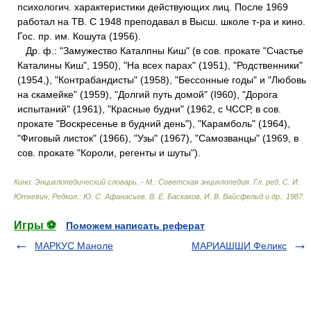
психологич. характеристики действующих лиц. После 1969
работал на ТВ. С 1948 преподавал в Высш. школе т-ра и кино.
Гос. пр. им. Кошута (1956).
Др. ф.: "Замужество Каталпны Киш" (в сов. прокате "Счастье
Каталины Киш", 1950), "На всех парах" (1951), "Родственники"
(1954,), "Контрабандисты" (1958), "Бессонные годы" и "Любовь
на скамейке" (1959), "Долгий путь домой" (I960), "Дорога
испытаний" (1961), "Красные будни" (1962, с ЧССР, в сов.
прокате "Воскресенье в будний день"), "Карамболь" (1964),
"Фиговый листок" (1966), "Узы" (1967), "Самозванцы" (1969, в
сов. прокате "Короли, регенты и шуты").
Кино: Энциклопедический словарь. - М.: Советская энциклопедия
.
Гл. ред. С. И.
Юткевич; Редкол.: Ю. С. Афанасьев, В. Е. Баскаков, И. В. Вайсфельд и др.
.
1987
.
Игры ⚽
Поможем написать реферат
МАРКУС Маноле
МАРИАШШИ Феликс