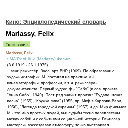
Кино: Энциклопедический словарь
Mariassy, Felix
Толкование
Mariassy, Felix
• МА`РИАШШИ (Mariassy) Феликс
(3.6.1919 - 26.1.1975)
венг. режиссёр. Засл. арт. ВНР (1969). По образованию
художник-график. М. постигал на практике мн.
кинематографич. профессии, в т. ч. режиссёра-
документалиста. Первый худож. ф.- "Сабо" (в сов. прокате
"Анна Сабо", 1949). Пост. ряд значит. произв.: "Будапештская
весна" (1955), "Кружка пива" (1955, пр. Мкф в Карлови-Вари,
1956), "Легенда городской окраины" (1957) и др. Мир фильмов
М.- это мир простых людей, чьи судьбы тесно переплетены
между собой и с событиями социальной истории. Режиссёр
мастерски воссоздавал атмосферу, тонко выстраивал