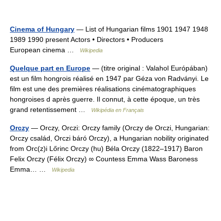
Cinema of Hungary
— List of Hungarian films 1901 1947 1948
1989 1990 present Actors • Directors • Producers
European cinema …
Wikipedia
Quelque part en Europe
— (titre original : Valahol Európában)
est un film hongrois réalisé en 1947 par Géza von Radványi. Le
film est une des premières réalisations cinématographiques
hongroises d après guerre. Il connut, à cette époque, un très
grand retentissement …
Wikipédia en Français
Orczy
— Orczy, Orczi: Orczy family (Orczy de Orczi, Hungarian:
Orczy család, Orczi báró Orczy), a Hungarian nobility originated
from Orc(z)i Lőrinc Orczy (hu) Béla Orczy (1822–1917) Baron
Felix Orczy (Félix Orczy) ∞ Countess Emma Wass Baroness
Emma… …
Wikipedia