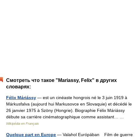
Смотреть что такое "Mariassy, Felix" в других
словарях:
Félix Máriássy
— est un cinéaste hongrois né le 3 juin 1919 à
Márkusfalva (aujourd hui Markusovce en Slovaquie) et décédé le
26 janvier 1975 à Szöny (Hongrie). Biographie Félix Máriássy
débute sa carrière cinématographique comme assistant… …
Wikipédia en Français
Quelque part en Europe
— Valahol Európában Film de guerre