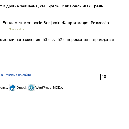
т и другие значения, см. Брель. Жак Брель Жак Брель …
 Бенжамен Mon oncle Benjamin Жанр комедия Режиссёр
ре …
Википедия
емонии награждения 53 я >> 52 я церемония награждения
ка
,
Реклама на сайте
18+
omla,
Drupal,
WordPress, MODx.