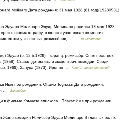
ard Molinaro Дата рождения: 31 мая 1928 (81 год)(19280531)
а Эдуара Молинаро Эдуар Молинаро родился 13 мая 1928
терес к кинематографу, в юности участвовал во многих
ассистентом у известных режиссёров,… …
Энциклопедия
) Эдуар (р. 13.5.1928) франц. режиссёр. Снял неск. док.
 (1958). Ставил детективы и эксцентрич. комедии. Среди
лье, 1969), Зануда (1973), Ирония …
Кино: Энциклопедический
i Имя при рождении: Ottavio Tognazzi Дата рождения:
ния …
Википедия
и в фильме Комната епископа . Плакат Имя при рождении:
n Жанр комедия Режиссёр Эдуар Молинаро В главных ролях