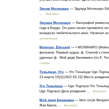
Эдуар Молинаро
— Эдуард Молинаро Edou
…
Википедия
Эдуара Молинаро
— Биография режиссер
года в Бордо. Он рано начал проявлять ин
конкурсах любительского кино. Начинал 
ньюсмейкеров
Molinaro, Édouard
— • МОЛИНАРО (Molinaro
фильмов. Первый худож. ф. Спиной к стене
удачных ф.: Мой дядя Бенжамен (по К. Ти
словарь
Тоньяцци, Уго
— Уго Тоньяцци Ugo Tognazz
23 марта 1922(1922 03 23) Место рожде
Уго Тоньяцци
— Ugo Tognazzi Уго Тоньяцц
Ugo Tognazzi Дата рождения …
Википедия
Мой дядя Бенжамен
— Mon oncle Benjami
Жак Брель …
Википедия