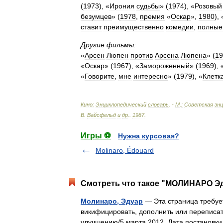
(
1973
), «
Ирония
судьбы
» (
1974
), «
Розовый
безумцев
» (
1978
,
премия
«
Оскар
»,
1980
), 
ставит
преимущественно
комедии
,
полные
Другие
фильмы:
«
Арсен
Люпен
против
Арсена
Люпена
» (
19
«
Оскар
» (
1967
), «
Замороженный
» (
1969
), 
«
Говорите
,
мне
интересно
» (
1979
), «
Клетк
Кино:
Энциклопедический
словарь
. -
М
.
:
Советская
эн
В
.
Вайсфельд
и
др
.
.
1987
.
Игры ⚽
Нужна курсовая?
Molinaro, Édouard
Смотреть что такое "МОЛИНАРО Эд
Молинаро, Эдуар
— Эта страница требуе
викифицировать, дополнить или переписат
улучшению/5 марта 2012. Дата постановк