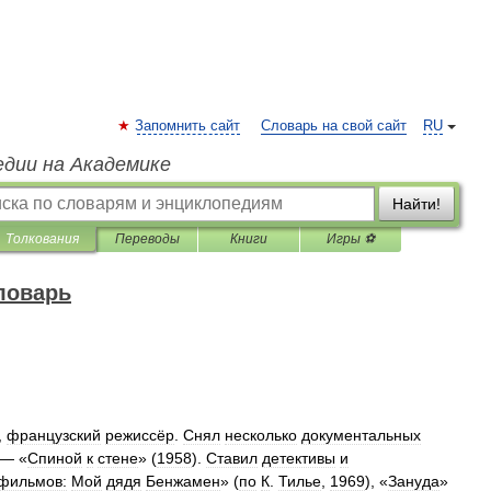
Запомнить сайт
Словарь на свой сайт
RU
едии на Академике
Найти!
Толкования
Переводы
Книги
Игры ⚽
ловарь
,
французский
режиссёр
.
Снял
несколько
документальных
— «
Спиной
к
стене
» (
1958
).
Ставил
детективы
и
фильмов:
Мой
дядя
Бенжамен
» (
по
К
.
Тилье
,
1969
), «
Зануда
»