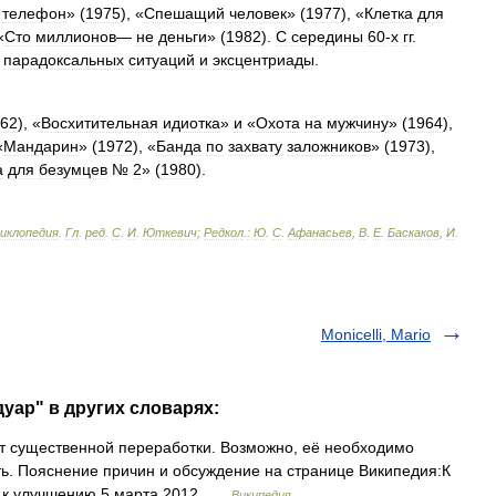
телефон
» (
1975
), «
Спешащий
человек
» (
1977
), «
Клетка
для
«
Сто
миллионов
—
не
деньги
» (
1982
).
С
середины
60
-
х
гг
.
парадоксальных
ситуаций
и
эксцентриады
.
62
), «
Восхитительная
идиотка
»
и
«
Охота
на
мужчину
» (
1964
),
«
Мандарин
» (
1972
), «
Банда
по
захвату
заложников
» (
1973
),
а
для
безумцев
№
2
» (
1980
).
циклопедия
.
Гл
.
ред
.
С
.
И
.
Юткевич
;
Редкол
.
:
Ю
.
С
.
Афанасьев
,
В
.
Е
.
Баскаков
,
И
.
Monicelli, Mario
уар" в других словарях:
т существенной переработки. Возможно, её необходимо
ь. Пояснение причин и обсуждение на странице Википедия:К
и к улучшению 5 марта 2012 …
Википедия