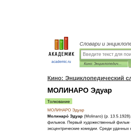
Словари и энциклоп
academic.ru
Кино: Энциклопедический словарь
Кино: Энциклопедический с
МОЛИНАРО Эдуар
Толкование
МОЛИНАРО
Эдуар
Молинаро́
Эдуар
(
Molinaro
) (
р
.
13
.
5
.
1928
)
фильмов
.
Первый
художественный
фильм
эксцентрические
комедии
.
Среди
удачных