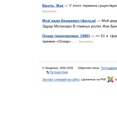
Брель, Жак
— У этого термина существую
Википедия
Мой дядя Бенжамен (фильм)
— Мой дядя
Эдуар Молинаро В главных ролях Жак Б
Оскар (кинопремия, 1980)
— << 51 я Цер
премии «Оскар» …
Википедия
© Академик, 2000-2026
Обратная связь:
Техподдерж
👣 Путешествия
Экспорт словарей на сайты
, сделанные на PHP,
Jo