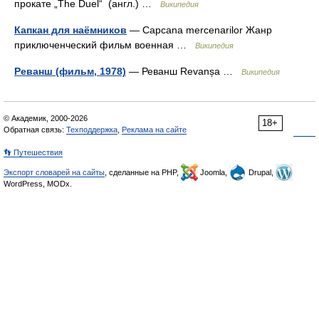
прокате „The Duel“ (англ.) …
Википедия
Капкан для наёмников
— Capcana mercenarilor Жанр
приключенческий фильм военная …
Википедия
Реванш (фильм, 1978)
— Реванш Revanșa …
Википедия
© Академик, 2000-2026
18+
Обратная связь:
Техподдержка
,
Реклама на сайте
👣 Путешествия
Экспорт словарей на сайты
, сделанные на PHP,
Joomla,
Drupal,
WordPress, MODx.