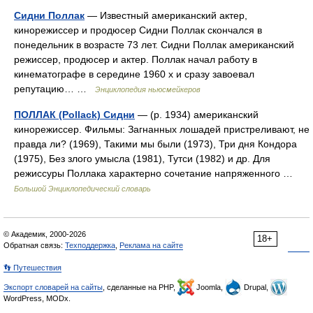
Сидни Поллак
— Известный американский актер,
кинорежиссер и продюсер Сидни Поллак скончался в
понедельник в возрасте 73 лет. Сидни Поллак американский
режиссер, продюсер и актер. Поллак начал работу в
кинематографе в середине 1960 х и сразу завоевал
репутацию… …
Энциклопедия ньюсмейкеров
ПОЛЛАК (Pollack) Сидни
— (р. 1934) американский
кинорежиссер. Фильмы: Загнанных лошадей пристреливают, не
правда ли? (1969), Такими мы были (1973), Три дня Кондора
(1975), Без злого умысла (1981), Тутси (1982) и др. Для
режиссуры Поллака характерно сочетание напряженного …
Большой Энциклопедический словарь
© Академик, 2000-2026
18+
Обратная связь:
Техподдержка
,
Реклама на сайте
👣 Путешествия
Экспорт словарей на сайты
, сделанные на PHP,
Joomla,
Drupal,
WordPress, MODx.