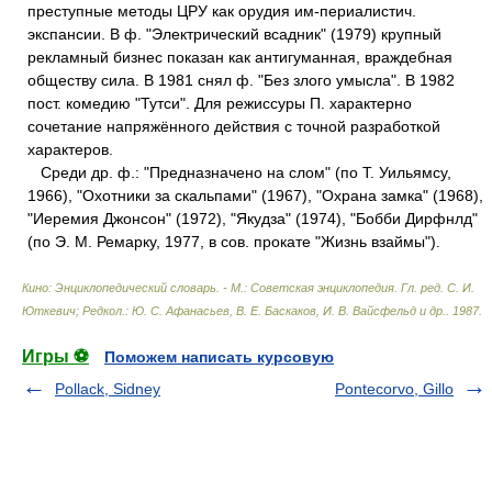
преступные методы ЦРУ как орудия им-периалистич.
экспансии. В ф. "Электрический всадник" (1979) крупный
рекламный бизнес показан как антигуманная, враждебная
обществу сила. В 1981 снял ф. "Без злого умысла". В 1982
пост. комедию "Тутси". Для режиссуры П. характерно
сочетание напряжённого действия с точной разработкой
характеров.
Среди др. ф.: "Предназначено на слом" (по Т. Уильямсу,
1966), "Охотники за скальпами" (1967), "Охрана замка" (1968),
"Иеремия Джонсон" (1972), "Якудза" (1974), "Бобби Дирфнлд"
(по Э. М. Ремарку, 1977, в сов. прокате "Жизнь взаймы").
Кино: Энциклопедический словарь. - М.: Советская энциклопедия
.
Гл. ред. С. И.
Юткевич; Редкол.: Ю. С. Афанасьев, В. Е. Баскаков, И. В. Вайсфельд и др.
.
1987
.
Игры ⚽
Поможем написать курсовую
Pollack, Sidney
Pontecorvo, Gillo