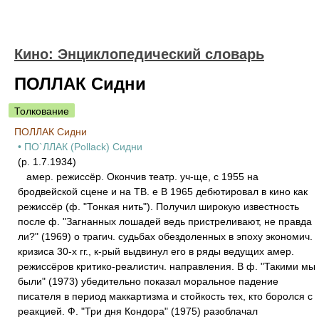
Кино: Энциклопедический словарь
ПОЛЛАК Сидни
Толкование
ПОЛЛАК Сидни
• ПО`ЛЛАК (Pollack) Сидни
(р. 1.7.1934)
амер. режиссёр. Окончив театр. уч-ще, с 1955 на
бродвейской сцене и на ТВ. е В 1965 дебютировал в кино как
режиссёр (ф. "Тонкая нить"). Получил широкую известность
после ф. "Загнанных лошадей ведь пристреливают, не правда
ли?" (1969) о трагич. судьбах обездоленных в эпоху экономич.
кризиса 30-х гг., к-рый выдвинул его в ряды ведущих амер.
режиссёров критико-реалистич. направления. В ф. "Такими мы
были" (1973) убедительно показал моральное падение
писателя в период маккартизма и стойкость тех, кто боролся с
реакцией. Ф. "Три дня Кондора" (1975) разоблачал