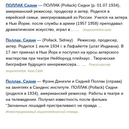
ПОЛЛАК Сидни
— ПОЛЛАК (Pollack) Сидни (р. 01.07.1934),
американский режиссер, продюсер и актер. Родился в
еврейской семье, эмигрировавшей из России. Учился на актера
в Нью Йорке, после службы в армии (1957 1958) преподавал
драматическое искусство, играл в… …
Энциклопедия кино
Поллак, Сидни
— (Pollack, Sidney) Режиссер, продюсер,
актер. Родился 1 июля 1934 г. в Лафайетте (штат Индиана). В
17 лет приехал в Нью Йорк и поступил на курсы актерского
мастерства при театре Нейборхуд плейхаус . Творческая
биография будущего кинорежиссера… …
Режиссерская
энциклопедия. Кино США
Поллак, Сидни
— Фрэнк Дэниэли и Сидней Поллак (справа)
на занятиях в Санденс институте. ПОЛЛАК (Pollack) Сидни
(родился в 1934), американский режиссер. Работы в театре и
на телевидении. Получил известность после фильма
“Загнанных лошадей пристреливают, не правда …
Иллюстрированный энциклопедический словарь