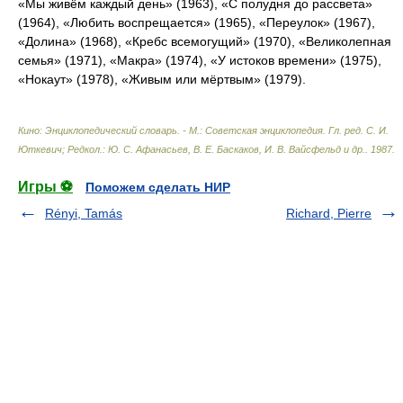
«Мы живём каждый день» (1963), «С полудня до рассвета»
(1964), «Любить воспрещается» (1965), «Переулок» (1967),
«Долина» (1968), «Кребс всемогущий» (1970), «Великолепная
семья» (1971), «Макра» (1974), «У истоков времени» (1975),
«Нокаут» (1978), «Живым или мёртвым» (1979).
Кино: Энциклопедический словарь. - М.: Советская энциклопедия
.
Гл. ред. С. И.
Юткевич; Редкол.: Ю. С. Афанасьев, В. Е. Баскаков, И. В. Вайсфельд и др.
.
1987
.
Игры ⚽
Поможем сделать НИР
Rényi, Tamás
Richard, Pierre