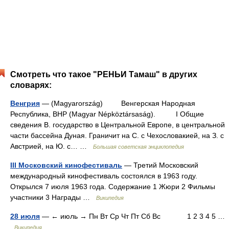
Смотреть что такое "РЕНЬИ Тамаш" в других
словарях:
Венгрия
— (Magyarország) Венгерская Народная
Республика, ВНР (Magyar Népköztársaság). I Общие
сведения В. государство в Центральной Европе, в центральной
части бассейна Дуная. Граничит на С. с Чехословакией, на З. с
Австрией, на Ю. с… …
Большая советская энциклопедия
III Московский кинофестиваль
— Третий Московский
международный кинофестиваль состоялся в 1963 году.
Открылся 7 июля 1963 года. Содержание 1 Жюри 2 Фильмы
участники 3 Награды …
Википедия
28 июля
— ← июль → Пн Вт Ср Чт Пт Сб Вс 1 2 3 4 5 …
Википедия