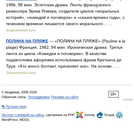
1986, 98 мин. Эстетская драма. Ленты французского
режиссера Эрика Ромера, создателя циклов «моральных
историй», «комедий и поговорок» и «сказок времен года», с
течением времени лишаются своего морального… …
Энциклопедия кино
ПОЛИНА НА ПЛЯЖЕ
— «ПОЛИНА НА ПЛЯЖЕ» (Pauline a la
plage) Франция, 1982, 94 мин. Ироническая драма. Третья
лента из цикла «Комедии и поговорки». В качестве
подзаголовка афоризма использована фраза Кретьена де
Труа: «Кто много болтает, причиняет зло». На основе… …
Энциклопедия кино
© Академик, 2000-2026
18+
Обратная связь:
Техподдержка
,
Реклама на сайте
👣 Путешествия
Экспорт словарей на сайты
, сделанные на PHP,
Joomla,
Drupal,
WordPress, MODx.