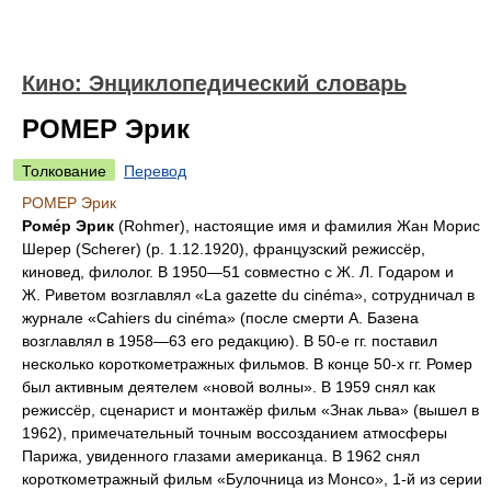
Кино: Энциклопедический словарь
РОМЕР Эрик
Толкование
Перевод
РОМЕР Эрик
Роме́р Эрик
(Rohmer), настоящие имя и фамилия Жан Морис
Шерер (Scherer) (p. 1.12.1920), французский режиссёр,
киновед, филолог. В 1950—51 совместно с Ж. Л. Годаром и
Ж. Риветом возглавлял «La gazette du cinéma», сотрудничал в
журнале «Cahiers du cinéma» (после смерти А. Базена
возглавлял в 1958—63 его редакцию). В 50-е гг. поставил
несколько короткометражных фильмов. В конце 50-х гг. Ромер
был активным деятелем «новой волны». В 1959 снял как
режиссёр, сценарист и монтажёр фильм «Знак льва» (вышел в
1962), примечательный точным воссозданием атмосферы
Парижа, увиденного глазами американца. В 1962 снял
короткометражный фильм «Булочница из Монсо», 1-й из серии