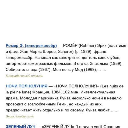
Ромер Э. (кинорежиссёр)
— РОМÉР (Rohmer) Эрик (наст. имя
и фам. Жан Морис Шерер, Scherer) (р. 1929), франц.
кинорежиссёр. Начинал как кинокритик, деятель киноклубов,
автор короткометражных фильмов. В его ф. Знак льва (1959),
Собирательница (1967), Моя ночь у Мод (1969),… …
Биографический словарь
НОЧИ ПОЛНОЛУНИЯ
— «НОЧИ ПОЛНОЛУНИЯ» (Les nuits de
la pleine lune) Франция, 1984, 102 мин. Интеллектуальная
драма. Молодая парижанка Луиза несколько ночей в неделю
проводит с возлюбленным Реми, но каждый из них
предпочитает жить отдельно и по своему. Луиза любит… …
Энциклопедия кино
ЗЕЛЕНЫЙ ЛУЧ
— «ЗЕЛЕНЫЙ ЛУЧ» (Le rayon vert) Франция,