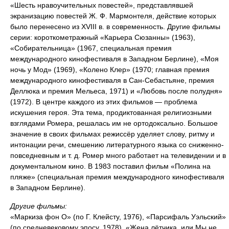
«Шесть нравоучительных повестей», представлявшей
экранизацию повестей Ж. Ф. Мармонтеля, действие которых
было перенесено из XVIII в. в современность. Другие фильмы
серии: короткометражный «Карьера Сюзанны» (1963),
«Собирательница» (1967, специальная премия
международного кинофестиваля в Западном Берлине), «Моя
ночь у Мод» (1969), «Колено Клер» (1970; главная премия
международного кинофестиваля в Сан-Себастьяне, премия
Деллюка и премия Мельеса, 1971) и «Любовь после полудня»
(1972). В центре каждого из этих фильмов — проблема
искушения героя. Эта тема, продиктованная религиозными
взглядами Ромера, решалась им не ортодоксально. Большое
значение в своих фильмах режиссёр уделяет слову, ритму и
интонации речи, смешению литературного языка со сниженно-
повседневным и т. д. Ромер много работает на телевидении и в
документальном кино. В 1983 поставил фильм «Полина на
пляже» (специальная премия международного кинофестиваля
в Западном Берлине).
Другие фильмы:
«Маркиза фон О» (по Г. Клейсту, 1976), «Парсифаль Уэльский»
(по средневековому эпосу, 1978), «Жена лётчика, или Мы не