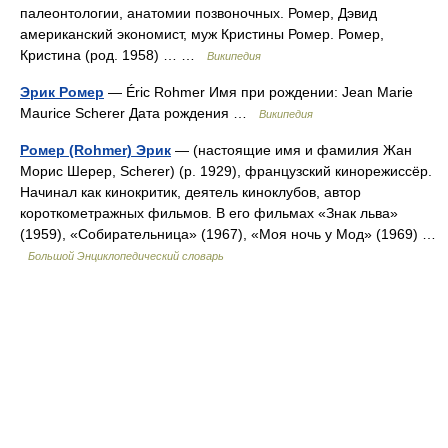
палеонтологии, анатомии позвоночных. Ромер, Дэвид
американский экономист, муж Кристины Ромер. Ромер,
Кристина (род. 1958) … …
Википедия
Эрик Ромер
— Éric Rohmer Имя при рождении: Jean Marie
Maurice Scherer Дата рождения …
Википедия
Ромер (Rohmer) Эрик
— (настоящие имя и фамилия Жан
Морис Шерер, Scherer) (р. 1929), французский кинорежиссёр.
Начинал как кинокритик, деятель киноклубов, автор
короткометражных фильмов. В его фильмах «Знак льва»
(1959), «Собирательница» (1967), «Моя ночь у Мод» (1969) …
Большой Энциклопедический словарь