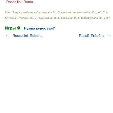
Rossellini, Roma.
Кино: Энциклопедический словарь. - М.: Советская энциклопедия
.
Гл. ред. С. И.
Юткевич; Редкол.: Ю. С. Афанасьев, В. Е. Баскаков, И. В. Вайсфельд и др.
.
1987
.
Игры ⚽
Нужна курсовая?
Rossellini, Roberto
Rossif, Frédéric