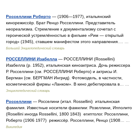
Росселлини Роберто
— (1906—1977), итальянский
кинорежиссёр. Брат Ренцо Росселлини. Представитель
неореализма. Стремление к документализму сочетал с
героической устремлённостью в фильме «Рим — открытый
город» (1945), ставшем манифестом этого направления.… …
Большой Энциклопедический словарь
РОССЕЛЛИНИ Изабелла
— РОССЕЛЛИНИ (Rossellini)
Изабелла (р. 1952), итальянская киноактриса. Дочь режиссера
Р. Росселлини (см. РОССЕЛЛИНИ Роберто) и актрисы И.
Бергман (см. БЕРГМАН Ингрид). Фотомодель, в частности,
косметической фирмы «Ланком». В кино дебютировала в… …
Энциклопедический словарь
Росселлини
— Росселини (итал. Rossellini) итальянская
фамилия. Известные носители фамилии: Розеллини, Ипполито
(Rosellini иногда Rossellini, 1800 1843) египтолог. Росселлини,
Роберто (1906 1977) режиссёр. Росселлини, Ренцо (1908… …
Википедия