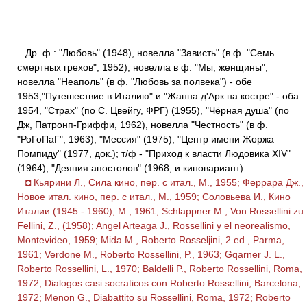
Др. ф.: "Любовь" (1948), новелла "Зависть" (в ф. "Семь
смертных грехов", 1952), новелла в ф. "Мы, женщины",
новелла "Неаполь" (в ф. "Любовь за полвека") - обе
1953,"Путешествие в Италию" и "Жанна д'Арк на костре" - оба
1954, "Страх" (по С. Цвейгу, ФРГ) (1955), "Чёрная душа" (по
Дж, Патронп-Гриффи, 1962), новелла "Честность" (в ф.
"РоГоПаГ", 1963), "Мессия" (1975), "Центр имени Жоржа
Помпиду" (1977, док.); т/ф - "Приход к власти Людовика XIV"
(1964), "Деяния апостолов" (1968, и киновариант).
◘ Кьярини Л., Сила кино, пер. с итал., М., 1955; Феррара Дж.,
Новое итал. кино, пер. с итал., М., 1959; Соловьева И., Кино
Италии (1945 - 1960), М., 1961; Schlappner M., Von Rossellini zu
Fellini, Z., (1958); Angel Arteaga J., Rossellini у el neorealismo,
Montevideo, 1959; Mida M., Roberto Rosseljini, 2 ed., Parma,
1961; Verdone M., Roberto Rossellini, P., 1963; Gqarner J. L.,
Roberto Rossellini, L., 1970; Вaldelli P., Roberto Rossellini, Roma,
1972; Dialogos casi socraticos con Roberto Rossellini, Barcelona,
1972; Menon G., Diabattito su Rossellini, Roma, 1972; Roberto