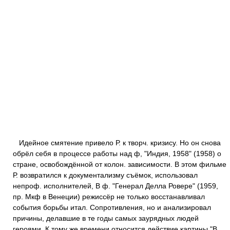
Идейное смятение привело Р. к творч. кризису. Но он снова
обрёл себя в процессе работы над ф, "Индия, 1958" (1958) о
стране, освобождённой от колон. зависимости. В этом фильме
Р. возвратился к документализму съёмок, использовал
непроф. исполнителей, В ф. "Генерал Делла Ровере" (1959,
пр. Мкф в Венеции) режиссёр не только восстанавливал
события борьбы итал. Сопротивления, но и анализировал
причины, делавшие в те годы самых заурядных людей
героями. К тому же времени относится действие картины "В