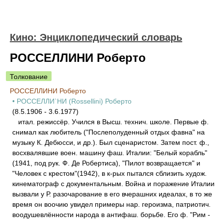
Кино: Энциклопедический словарь
РОССЕЛЛИНИ Роберто
Толкование
РОССЕЛЛИНИ Роберто
• РОССЕЛЛИ`НИ (Rossellini) Роберто
(8.5.1906 - 3.6.1977)
итал. режиссёр. Учился в Высш. технич. школе. Первые ф.
снимал как любитель ("Послеполуденный отдых фавна" на
музыку К. Дебюсси, и др.). Был сценаристом. Затем пост. ф.,
восхвалявшие воен. машину фаш. Италии: "Белый корабль"
(1941, под рук. Ф. Де Робертиса), "Пилот возвращается" и
"Человек с крестом"(1942), в к-рых пытался сблизить худож.
кинематограф с документальным. Война и поражение Италии
вызвали у Р. разочарование в его вчерашних идеалах, в то же
время он воочию увидел примеры нар. героизма, патриотич.
воодушевлённости народа в антифаш. борьбе. Его ф. "Рим -