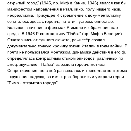
открытый город" (1945, пр. Мкф в Канне, 1946) явился как бы
манифестом направления в итал. кино, получившего назв.
неореализма. Присущее Р. стремление к доку-ментализму
сочеталось здесь с героич., патетич. устремлённостью.
Большое значение в фильмах Р. имело изображение нар.
среды. В 1946 Р. снял картину "Пайза" (пр. Мкф в Венеции).
Отказавшись от единого сюжета, режиссёр создал
документально точную хронику жизни Италии в годы войны. Р.
почти не пользовался монтажом, динамика действия в его ф.
определялась контрастным стыком эпизодов, различных по
эмоц. звучанию. "Пайза" выразила героич. мотивы
Сопротивления, но в ней развивалась и тревожная контртема
- крушение надежд, во имя к-рых боролись и умирали герои
"Рима - открытого города".