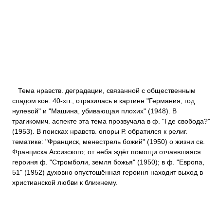
Тема нравств. деградации, связанной с общественным
спадом кон. 40-хгг., отразилась в картине "Германия, год
нулевой" и "Машина, убивающая плохих" (1948). В
трагикомич. аспекте эта тема прозвучала в ф. "Где свобода?"
(1953). В поисках нравств. опоры Р. обратился к религ.
тематике: "Франциск, менестрель божий" (1950) о жизни св.
Франциска Ассизского; от неба ждёт помощи отчаявшаяся
героиня ф. "Стромболи, земля божья" (1950); в ф. "Европа,
51" (1952) духовно опустошённая героиня находит выход в
христианской любви к ближнему.