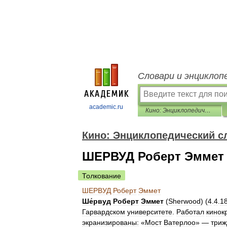
Словари и энциклоп
academic.ru
Кино: Энциклопедический словарь
Кино: Энциклопедический с
ШЕРВУД Роберт Эммет
Толкование
ШЕРВУД
Роберт
Эммет
Ше́рвуд
Роберт
Эммет
(
Sherwood
) (
4
.
4
.
1
Гарвардском
университете
.
Работал
кинок
экранизированы:
«
Мост
Ватерлоо
» —
три