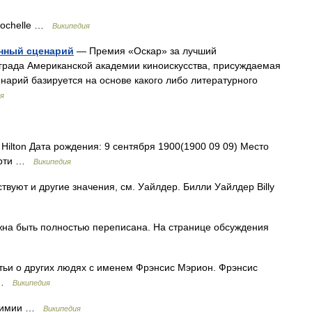
Rochelle …
Википедия
нный сценарий
— Премия «Оскар» за лучший
рада Американской академии киноискусства, присуждаемая
енарий базируется на основе какого либо литературного
я
ilton Дата рождения: 9 сентября 1900(1900 09 09) Место
мерти …
Википедия
вуют и другие значения, см. Уайлдер. Билли Уайлдер Billy
жна быть полностью переписана. На странице обсуждения
тьи о других людях с именем Фрэнсис Мэрион. Фрэнсис
я …
Википедия
 химии …
Википедия