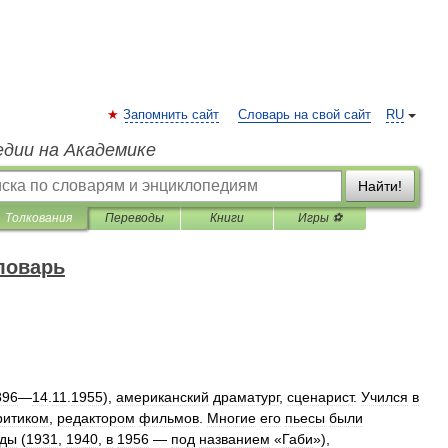
Запомнить сайт
Словарь на свой сайт
RU
едии на Академике
Найти!
Толкования
Переводы
Книги
Игры ⚽
ловарь
896
—
14
.
11
.
1955
),
американский
драматург
,
сценарист
.
Учился
в
ритиком
,
редактором
фильмов
.
Многие
его
пьесы
были
жды
(
1931
,
1940
,
в
1956
—
под
названием
«
Габи
»),