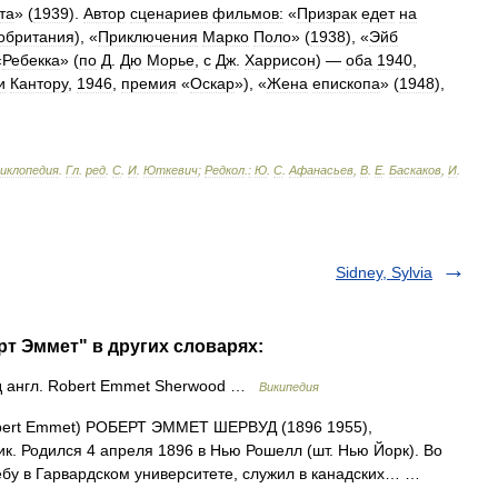
та
» (
1939
).
Автор
сценариев
фильмов:
«
Призрак
едет
на
обритания
), «
Приключения
Марко
Поло
» (
1938
), «
Эйб
«
Ребекка
» (
по
Д
.
Дю
Морье
,
с
Дж
.
Харрисон
) —
оба
1940
,
и
Кантору
,
1946
,
премия
«
Оскар
»), «
Жена
епископа
» (
1948
),
циклопедия
.
Гл
.
ред
.
С
.
И
.
Юткевич
;
Редкол
.
:
Ю
.
С
.
Афанасьев
,
В
.
Е
.
Баскаков
,
И
.
Sidney, Sylvia
т Эммет" в других словарях:
 англ. Robert Emmet Sherwood …
Википедия
bert Emmet) РОБЕРТ ЭММЕТ ШЕРВУД (1896 1955),
ик. Родился 4 апреля 1896 в Нью Рошелл (шт. Нью Йорк). Во
ебу в Гарвардском университете, служил в канадских… …