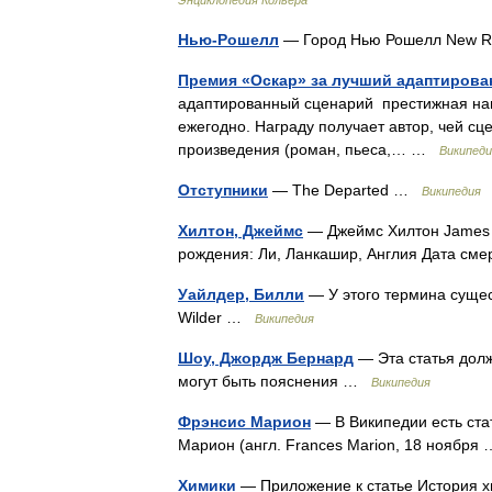
Энциклопедия Кольера
Нью-Рошелл
— Город Нью Рошелл New 
Премия «Оскар» за лучший адаптирова
адаптированный сценарий престижная наг
ежегодно. Награду получает автор, чей сц
произведения (роман, пьеса,… …
Википеди
Отступники
— The Departed …
Википедия
Хилтон, Джеймс
— Джеймс Хилтон James H
рождения: Ли, Ланкашир, Англия Дата с
Уайлдер, Билли
— У этого термина сущест
Wilder …
Википедия
Шоу, Джордж Бернард
— Эта статья дол
могут быть пояснения …
Википедия
Фрэнсис Марион
— В Википедии есть ста
Марион (англ. Frances Marion, 18 ноябр
Химики
— Приложение к статье История