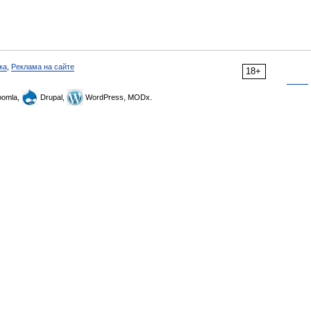
ка
,
Реклама на сайте
18+
omla,
Drupal,
WordPress, MODx.