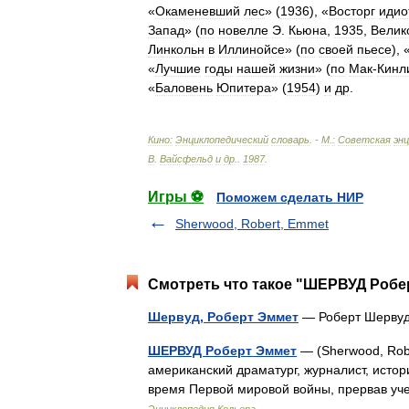
«
Окаменевший
лес
» (
1936
), «
Восторг
идио
Запад
» (
по
новелле
Э
.
Кьюна
,
1935
,
Велик
Линкольн
в
Иллинойсе
» (
по
своей
пьесе
), 
«
Лучшие
годы
нашей
жизни
» (
по
Мак
-
Кинл
«
Баловень
Юпитера
» (
1954
)
и
др
.
Кино:
Энциклопедический
словарь
. -
М
.
:
Советская
эн
В
.
Вайсфельд
и
др
.
.
1987
.
Игры ⚽
Поможем сделать НИР
Sherwood, Robert, Emmet
Смотреть что такое "ШЕРВУД Робер
Шервуд, Роберт Эммет
— Роберт Шервуд
ШЕРВУД Роберт Эммет
— (Sherwood, Ro
американский драматург, журналист, истор
время Первой мировой войны, прервав уч