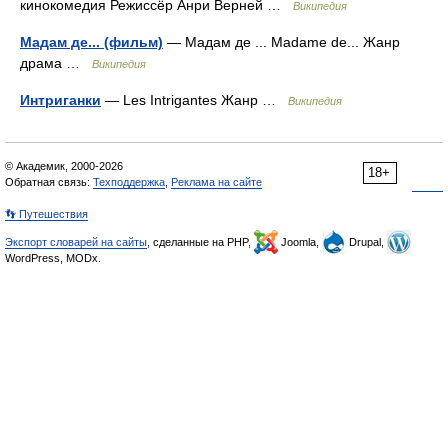
кинокомедия Режиссёр Анри Верней …
Википедия
Мадам де... (фильм)
— Мадам де ... Madame de... Жанр
драма …
Википедия
Интриганки
— Les Intrigantes Жанр …
Википедия
© Академик, 2000-2026
18+
Обратная связь:
Техподдержка
,
Реклама на сайте
👣 Путешествия
Экспорт словарей на сайты
, сделанные на PHP,
Joomla,
Drupal,
WordPress, MODx.