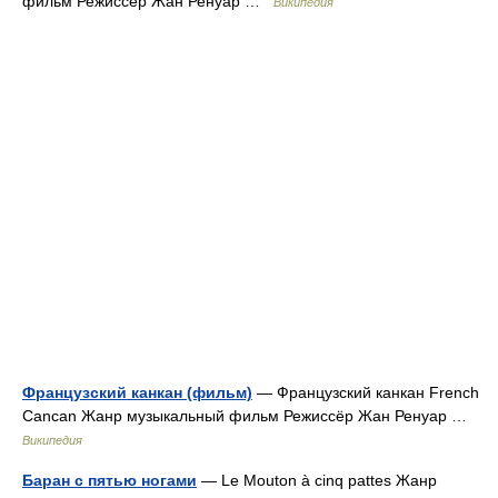
фильм Режиссёр Жан Ренуар …
Википедия
Французский канкан (фильм)
— Французский канкан French
Cancan Жанр музыкальный фильм Режиссёр Жан Ренуар …
Википедия
Баран с пятью ногами
— Le Mouton à cinq pattes Жанр