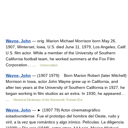
Wayne, John
— orig. Marion Michael Morrison born May 26,
1907, Winterset, Iowa, U.S. died June 11, 1979, Los Angeles, Calif.
U.S. film actor. While a member of the University of Southern
California football team, he worked summers at the Fox Film
Corporation… …
Universalium
Wayne, John
— (1907 1979) Born Marion Robert (later Mitchell)
Morrison in Iowa, actor John Wayne grew up in California, and
after two years at the University of Southern California in 1927, he
began working in film studios as an extra. In 1930, he appeared…
…
Historical Dictionary of the Roosevelt–Truman Era
Wayne, John
— ► (1907 79) Actor cinematográfico
estadounidense. Fue el prototipo del hombre del Oeste, rudo y
viril, a la vez que romántico y algo irónico. Películas: La diligencia