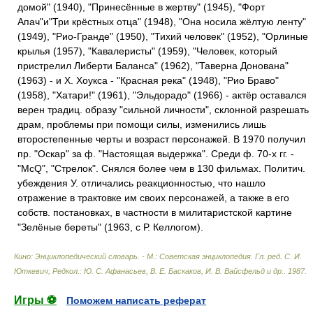
домой" (1940), "Принесённые в жертву" (1945), "Форт
Апач"и"Три крёстных отца" (1948), "Она носила жёлтую ленту"
(1949), "Рио-Гранде" (1950), "Тихий человек" (1952), "Орлиные
крылья (1957), "Кавалеристы" (1959), "Человек, который
пристрелил Либерти Баланса" (1962), "Таверна Донована"
(1963) - и X. Хоукса - "Красная река" (1948), "Рио Браво"
(1958), "Хатари!" (1961), "Эльдорадо" (1966) - актёр оставался
верен традиц. образу "сильной личности", склонной разрешать
драм, проблемы при помощи силы, изменились лишь
второстепенные черты и возраст персонажей. В 1970 получил
пр. "Оскар" за ф. "Настоящая выдержка". Среди ф. 70-х гг. -
"McQ", "Стрелок". Снялся более чем в 130 фильмах. Политич.
убеждения У. отличались реакционностью, что нашло
отражение в трактовке им своих персонажей, а также в его
собств. постановках, в частности в милитаристской картине
"Зелёные береты" (1963, с Р. Келлогом).
Кино: Энциклопедический словарь. - М.: Советская энциклопедия
.
Гл. ред. С. И.
Юткевич; Редкол.: Ю. С. Афанасьев, В. Е. Баскаков, И. В. Вайсфельд и др.
.
1987
.
Игры ⚽
Поможем написать реферат