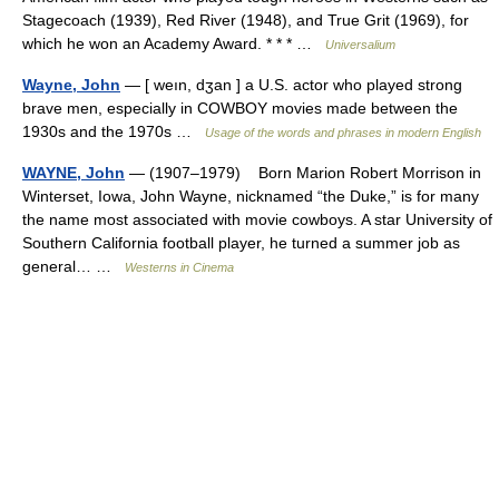
Stagecoach (1939), Red River (1948), and True Grit (1969), for
which he won an Academy Award. * * * …
Universalium
Wayne, John
— [ weın, dʒan ] a U.S. actor who played strong
brave men, especially in COWBOY movies made between the
1930s and the 1970s …
Usage of the words and phrases in modern English
WAYNE, John
— (1907–1979) Born Marion Robert Morrison in
Winterset, Iowa, John Wayne, nicknamed “the Duke,” is for many
the name most associated with movie cowboys. A star University of
Southern California football player, he turned a summer job as
general… …
Westerns in Cinema