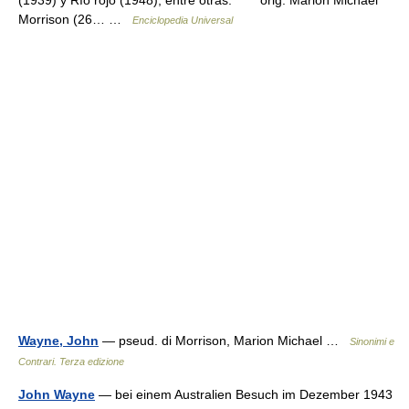
(1939) y Río rojo (1948), entre otras. * * * orig. Marion Michael
Morrison (26… …
Enciclopedia Universal
Wayne, John
— pseud. di Morrison, Marion Michael …
Sinonimi e
Contrari. Terza edizione
John Wayne
— bei einem Australien Besuch im Dezember 1943