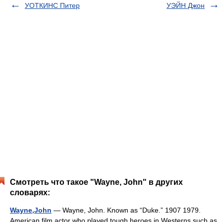
УОТКИНС Питер
УЭЙН Джон
Смотреть что такое "Wayne, John" в других
словарях:
Wayne,John
— Wayne, John. Known as “Duke.” 1907 1979.
American film actor who played tough heroes in Westerns such as