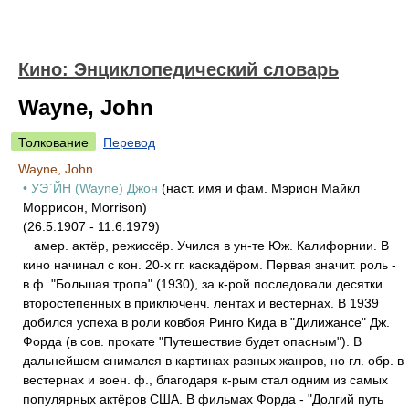
Кино: Энциклопедический словарь
Wayne, John
Толкование
Перевод
Wayne, John
• УЭ`ЙН (Wayne) Джон
(наст. имя и фам. Мэрион Майкл
Моррисон, Morrison)
(26.5.1907 - 11.6.1979)
амер. актёр, режиссёр. Учился в ун-те Юж. Калифорнии. В
кино начинал с кон. 20-х гг. каскадёром. Первая значит. роль -
в ф. "Большая тропа" (1930), за к-рой последовали десятки
второстепенных в приключенч. лентах и вестернах. В 1939
добился успеха в роли ковбоя Ринго Кида в "Дилижансе" Дж.
Форда (в сов. прокате "Путешествие будет опасным"). В
дальнейшем снимался в картинах разных жанров, но гл. обр. в
вестернах и воен. ф., благодаря к-рым стал одним из самых
популярных актёров США. В фильмах Форда - "Долгий путь