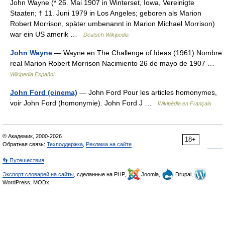
John Wayne (* 26. Mai 1907 in Winterset, Iowa, Vereinigte
Staaten; † 11. Juni 1979 in Los Angeles; geboren als Marion
Robert Morrison, später umbenannt in Marion Michael Morrison)
war ein US amerik …
Deutsch Wikipedia
John Wayne
— Wayne en The Challenge of Ideas (1961) Nombre
real Marion Robert Morrison Nacimiento 26 de mayo de 1907 …
Wikipedia Español
John Ford (cinema)
— John Ford Pour les articles homonymes,
voir John Ford (homonymie). John Ford J …
Wikipédia en Français
© Академик, 2000-2026
18+
Обратная связь:
Техподдержка
,
Реклама на сайте
👣 Путешествия
Экспорт словарей на сайты
, сделанные на PHP,
Joomla,
Drupal,
WordPress, MODx.