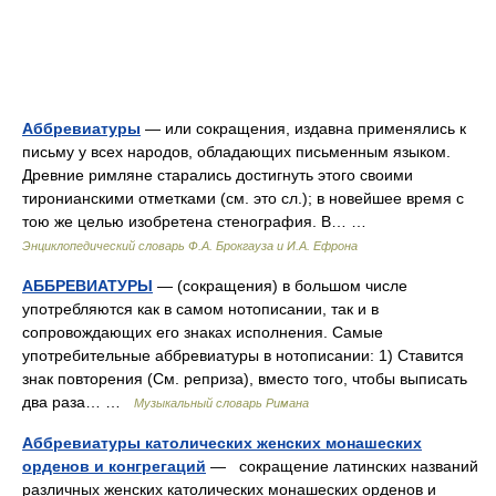
Аббревиатуры
— или сокращения, издавна применялись к
письму у всех народов, обладающих письменным языком.
Древние римляне старались достигнуть этого своими
тиронианскими отметками (см. это сл.); в новейшее время с
тою же целью изобретена стенография. В… …
Энциклопедический словарь Ф.А. Брокгауза и И.А. Ефрона
АББРЕВИАТУРЫ
— (сокращения) в большом числе
употребляются как в самом нотописании, так и в
сопровождающих его знаках исполнения. Самые
употребительные аббревиатуры в нотописании: 1) Ставится
знак повторения (См. реприза), вместо того, чтобы выписать
два раза… …
Музыкальный словарь Римана
Аббревиатуры католических женских монашеских
орденов и конгрегаций
— сокращение латинских названий
различных женских католических монашеских орденов и