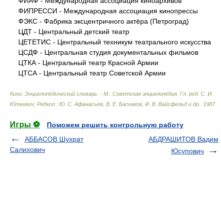
ФИАФ - Международная ассоциация киноархивов
ФИПРЕССИ - Международная ассоциация кинопрессы
ФЭКС - Фабрика эксцентричного актёра (Петроград)
ЦДТ - Центральный детский театр
ЦЕТЕТИС - Центральный техникум театрального искусства
ЦСДФ - Центральная студия документальных фильмов
ЦТКА - Центральный театр Красной Армии
ЦТСА - Центральный театр Советской Армии
Кино: Энциклопедический словарь. - М.: Советская энциклопедия
.
Гл. ред. С. И.
Юткевич; Редкол.: Ю. С. Афанасьев, В. Е. Баскаков, И. В. Вайсфельд и др.
.
1987
.
Игры ⚽
Поможем решить контрольную работу
АББАСОВ Шухрат
АБДРАШИТОВ Вадим
Салихович
Юсупович