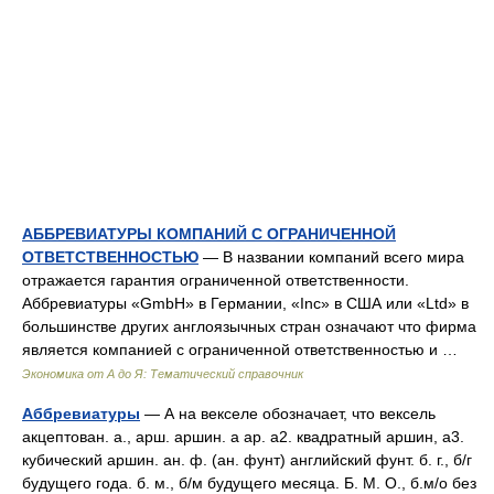
АББРЕВИАТУРЫ КОМПАНИЙ С ОГРАНИЧЕННОЙ
ОТВЕТСТВЕННОСТЬЮ
— В названии компаний всего мира
отражается гарантия ограниченной ответственности.
Аббревиатуры «GmbH» в Германии, «Inc» в США или «Ltd» в
большинстве других англоязычных стран означают что фирма
является компанией с ограниченной ответственностью и …
Экономика от А до Я: Тематический справочник
Аббревиатуры
— А на векселе обозначает, что вексель
акцептован. а., арш. аршин. а ар. а2. квадратный аршин, а3.
кубический аршин. ан. ф. (ан. фунт) английский фунт. б. г., б/г
будущего года. б. м., б/м будущего месяца. Б. М. О., б.м/о без