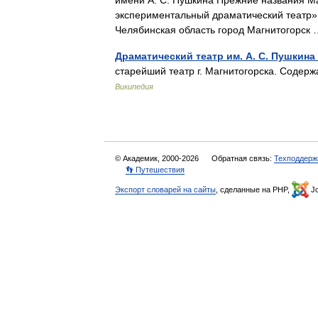
имени А. С. Пушкина Прежние названия М
экспериментальный драматический театр»
Челябинская область город Магнитогорс
Драматический театр им. А. С. Пушкина
старейший театр г. Магнитогорска. Содер
Википедия
© Академик, 2000-2026
Обратная связь:
Техподдерж
👣 Путешествия
Экспорт словарей на сайты
, сделанные на PHP,
Jo