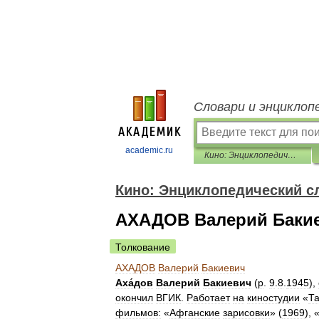
Словари и энциклоп
academic.ru
Кино: Энциклопедический словарь
Кино: Энциклопедический с
АХАДОВ Валерий Баки
Толкование
АХАДОВ
Валерий
Бакиевич
Аха́дов
Валерий
Бакиевич
(
р
.
9
.
8
.
1945
),
окончил
ВГИК
.
Работает
на
киностудии
«
Т
фильмов:
«
Афганские
зарисовки
» (
1969
), 