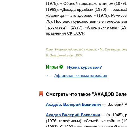
(
1975
), «
Юбилей
таджикского
кино
» (
1979
)
(
1969
), «
Декада
дружбы
» (
1970
) —
режисс
«
Зарница
—
это
здорово
!» (
1979
).
Режиссё
78
).
Поставил
художественные
телефильм
Трускавец
?» (
1977
), «
Апрельские
сны
» (
19
правления
СК
СССР
.
Кино:
Энциклопедический
словарь
. -
М
.
:
Советская
эн
В
.
Вайсфельд
и
др
.
.
1987
.
Игры ⚽
Нужна курсовая?
Афганская кинематография
Смотреть что такое "АХАДОВ Валер
Ахадов, Валерий Бакиевич
— Валерий 
Ахадов Валерий Бакиевич
— (р. 1945), 
(1976, телефильм), «Семейные тайны» (19
(1993). С 1993 организатор и главный р