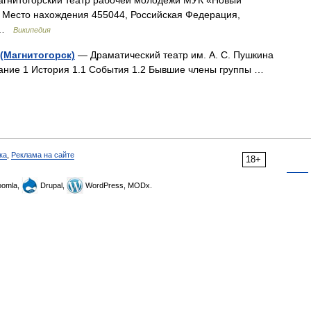
агнитогорский театр рабочей молодёжи МУК «Новый
 Место нахождения 455044, Российская Федерация,
к …
Википедия
 (Магнитогорск)
— Драматический театр им. А. С. Пушкина
жание 1 История 1.1 События 1.2 Бывшие члены группы …
ка
,
Реклама на сайте
18+
omla,
Drupal,
WordPress, MODx.