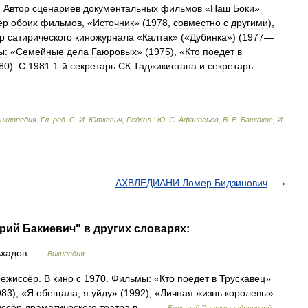
.
Автор
сценариев
документальных
фильмов
«
Наш
Боки
»
ёр
обоих
фильмов
, «
Источник
» (
1978
,
совместно
с
другими
),
р
сатирического
киножурнала
«
Калтак
» («
Дубинка
») (
1977
—
ы:
«
Семейные
дела
Гаюровых
» (
1975
), «
Кто
поедет
в
80
).
С
1981
1
-
й
секретарь
СК
Таджикистана
и
секретарь
циклопедия
.
Гл
.
ред
.
С
.
И
.
Юткевич
;
Редкол
.
:
Ю
.
С
.
Афанасьев
,
В
.
Е
.
Баскаков
,
И
.
АХВЛЕДИАНИ Ломер Бидзинович
ий Бакиевич" в других словарях:
Ахадов …
Википедия
режиссёр. В кино с 1970. Фильмы: «Кто поедет в Трускавец»
83), «Я обещала, я уйду» (1992), «Личная жизнь королевы»
ежиссёр драматического театра в… …