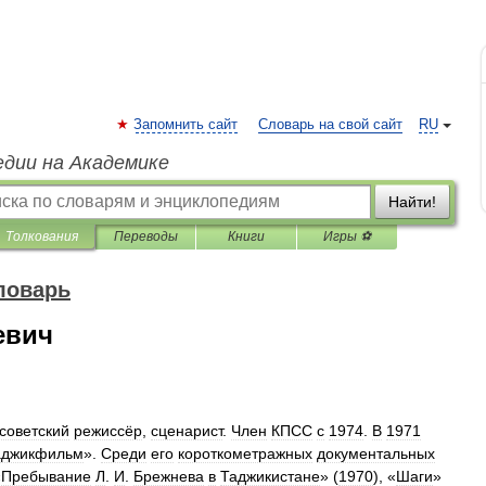
Запомнить сайт
Словарь на свой сайт
RU
едии на Академике
Найти!
Толкования
Переводы
Книги
Игры ⚽
ловарь
евич
советский
режиссёр
,
сценарист
.
Член
КПСС
с
1974
.
В
1971
аджикфильм
».
Среди
его
короткометражных
документальных
«
Пребывание
Л
.
И
.
Брежнева
в
Таджикистане
» (
1970
), «
Шаги
»