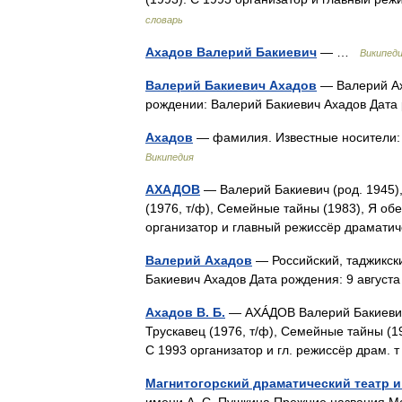
словарь
Ахадов Валерий Бакиевич
— …
Википед
Валерий Бакиевич Ахадов
— Валерий Ах
рождении: Валерий Бакиевич Ахадов Дата
Ахадов
— фамилия. Известные носители:
Википедия
АХАДОВ
— Валерий Бакиевич (род. 1945),
(1976, т/ф), Семейные тайны (1983), Я обе
организатор и главный режиссёр драмат
Валерий Ахадов
— Российский, таджикск
Бакиевич Ахадов Дата рождения: 9 авгус
Ахадов В. Б.
— АХÁДОВ Валерий Бакиевич (
Трускавец (1976, т/ф), Семейные тайны (19
С 1993 организатор и гл. режиссёр драм.
Магнитогорский драматический театр им