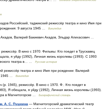
Большой Энциклопедический
ия
адов Российский, таджикский режиссёр театра и кино Имя при
 рождения: 9 августа 1945 …
Википедия
 Ахадов, Валерий Бакиевич Ахадов, Эльдар Алихасович …
 режиссёр. В кино с 1970. Фильмы: Кто поедет в Трускавец
щала, я уйду (1992), Личная жизнь королевы (1993). С 1993
ического театра в… …
Русская история
ий режиссёр театра и кино Имя при рождении: Валерий
та 1945 …
Википедия
р. 1945), режиссёр. В кино с 1970. Ф.: Кто поедет в
83), Я обещала, я уйду (1992), Личная жизнь королевы (1993).
 т ра в Магнитогорске …
Биографический словарь
. А. С. Пушкина
— Магнитогорский драматический театр