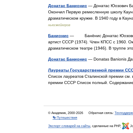
Донатас Банионис
— Донатас Юозович Бан
Окончил Первую ремесленную школу Кауна
драматическом кружке. В 1940 году в Кау
ньюсмейкеров
Банионис
— Банёнис Донатас Юозович (р.
артист СССР (1974). Член КПСС с 1960. 
драматическом театре (1946). В труппе э
Донатас Банионис
— Donatas Banionis Да
Лауреаты Государственной премии ССС
Список лауреатов Сталинской премии см. 
премии СССР Список полный. Содержание
© Академик, 2000-2026
Обратная связь:
Техподдерж
👣 Путешествия
Экспорт словарей на сайты
, сделанные на PHP,
Jo