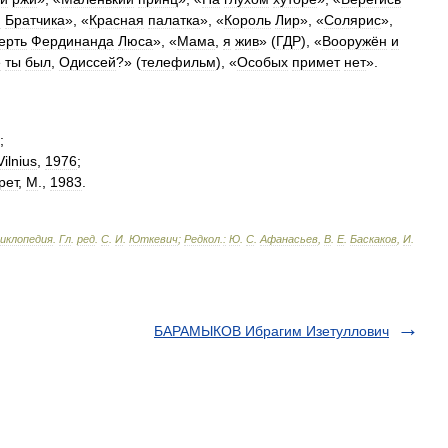
я
Братчика
», «
Красная
палатка
», «
Король
Лир
», «
Солярис
»,
ерть
Фердинанда
Люса
», «
Мама
,
я
жив
» (
ГДР
), «
Вооружён
и
е
ты
был
,
Одиссей
?» (
телефильм
), «
Особых
примет
нет
».
;
Vilnius
,
1976
;
рет
,
М
.,
1983
.
циклопедия
.
Гл
.
ред
.
С
.
И
.
Юткевич
;
Редкол
.
:
Ю
.
С
.
Афанасьев
,
В
.
Е
.
Баскаков
,
И
.
БАРАМЫКОВ Ибрагим Изетуллович