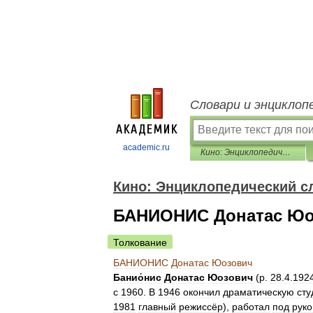
Словари и энциклоп
academic.ru
Кино: Энциклопедический словарь
Кино: Энциклопедический с
БАНИОНИС Донатас Юо
Толкование
БАНИОНИС
Донатас
Юозович
Банио́нис
Донатас
Юозович
(
р
.
28
.
4
.
192
с
1960
.
В
1946
окончил
драматическую
ст
1981
главный
режиссёр
),
работал
под
руко