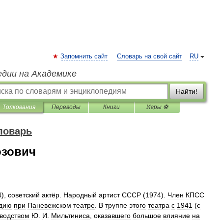
Запомнить сайт
Словарь на свой сайт
RU
едии на Академике
Найти!
Толкования
Переводы
Книги
Игры ⚽
ловарь
зович
4
),
советский
актёр
.
Народный
артист
СССР
(
1974
).
Член
КПСС
удию
при
Паневежском
театре
.
В
труппе
этого
театра
с
1941
(
с
водством
Ю
.
И
.
Мильтиниса
,
оказавшего
большое
влияние
на