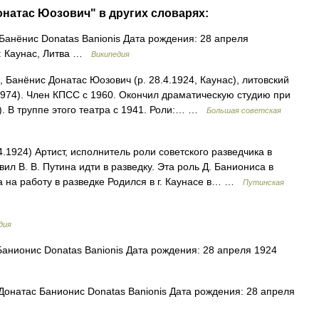
натас Юозович" в других словарях:
анёнис Donatas Banionis Дата рождения: 28 апреля
я: Каунас, Литва …
Википедия
Банёнис Донатас Юозович (р. 28.4.1924, Каунас), литовский
1974). Член КПСС с 1960. Окончил драматическую студию при
. В труппе этого театра с 1941. Роли:… …
Большая советская
4.1924) Артист, исполнитель роли советского разведчика в
л В. В. Путина идти в разведку. Эта роль Д. Баниониса в
а на работу в разведке Родился в г. Каунасе в… …
Путинская
дия
анионис Donatas Banionis Дата рождения: 28 апреля 1924
онатас Банионис Donatas Banionis Дата рождения: 28 апреля