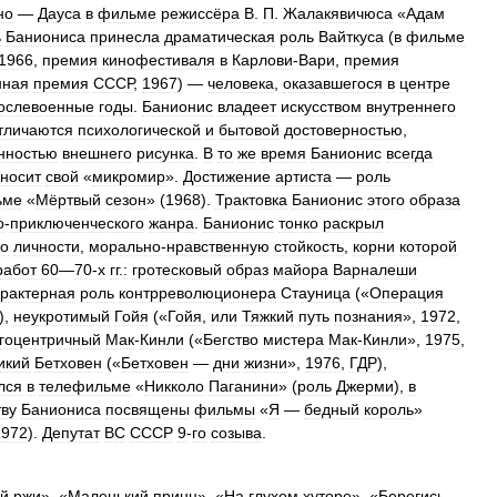
но
—
Дауса
в
фильме
режиссёра
В
.
П
.
Жалакявичюса
«
Адам
ь
Баниониса
принесла
драматическая
роль
Вайткуса
(
в
фильме
1966
,
премия
кинофестиваля
в
Карлови
-
Вари
,
премия
нная
премия
СССР
,
1967
) —
человека
,
оказавшегося
в
центре
ослевоенные
годы
.
Банионис
владеет
искусством
внутреннего
тличаются
психологической
и
бытовой
достоверностью
,
нностью
внешнего
рисунка
.
В
то
же
время
Банионис
всегда
носит
свой
«
микромир
».
Достижение
артиста
—
роль
ьме
«
Мёртвый
сезон
» (
1968
).
Трактовка
Банионис
этого
образа
о
-
приключенческого
жанра
.
Банионис
тонко
раскрыл
го
личности
,
морально
-
нравственную
стойкость
,
корни
которой
работ
60
—
70
-
х
гг
.
:
гротесковый
образ
майора
Варналеши
арактерная
роль
контрреволюционера
Стауница
(«
Операция
),
неукротимый
Гойя
(«
Гойя
,
или
Тяжкий
путь
познания
»,
1972
,
гоцентричный
Мак
-
Кинли
(«
Бегство
мистера
Мак
-
Кинли
»,
1975
,
икий
Бетховен
(«
Бетховен
—
дни
жизни
»,
1976
,
ГДР
),
лся
в
телефильме
«
Никколо
Паганини
» (
роль
Джерми
),
в
тву
Баниониса
посвящены
фильмы
«
Я
—
бедный
король
»
1972
).
Депутат
ВС
СССР
9
-
го
созыва
.
ой
ржи
», «
Маленький
принц
», «
На
глухом
хуторе
», «
Берегись