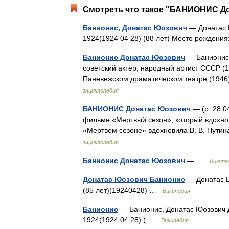
Смотреть что такое "БАНИОНИС До
Банионис, Донатас Юозович
— Донатас Б
1924(1924 04 28) (88 лет) Место рождени
Банионис Донатас Юозович
— Банионис, 
советский актёр, народный артист СССР (
Паневежском драматическом театре (1946)
энциклопедия
БАНИОНИС Донатас Юозович
— (р. 28.0
фильме «Мертвый сезон», который вдохнови
«Мертвом сезоне» вдохновила В. В. Путин
энциклопедия
Банионис Донатас Юозович
— …
Википе
Донатас Юозович Банионис
— Донатас Б
(85 лет)(19240428) …
Википедия
Банионис
— Банионис, Донатас Юозович Д
1924(1924 04 28) ( …
Википедия