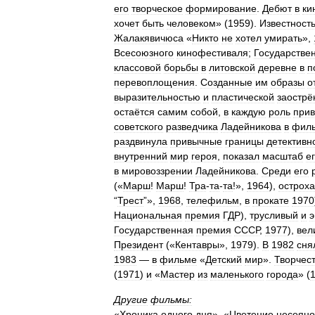
его
творческое
формирование
.
Дебют
в
ки
хочет
быть
человеком
» (
1959
).
Известност
Жалакявичюса
«
Никто
не
хотел
умирать
»,
Всесоюзного
кинофестиваля
;
Государстве
классовой
борьбы
в
литовской
деревне
в
п
перевоплощения
.
Созданные
им
образы
о
выразительностью
и
пластической
заострё
остаётся
самим
собой
,
в
каждую
роль
прив
советского
разведчика
Ладейникова
в
фил
раздвинула
привычные
границы
детективн
внутренний
мир
героя
,
показал
масштаб
е
в
мировоззрении
Ладейникова
.
Среди
его
(«
Марш
!
Марш
!
Тра
-
та
-
та
!»,
1964
),
острох
“
Трест
”»,
1968
,
телефильм
,
в
прокате
1970
Национальная
премия
ГДР
),
трусливый
и
э
Государственная
премия
СССР
,
1977
),
вел
Президент
(«
Кентавры
»,
1979
).
В
1982
сня
1983
—
в
фильме
«
Детский
мир
».
Творчес
(
1971
)
и
«
Мастер
из
маленького
города
» (
Другие
фильмы:
«
Хроника
одного
дня
», «
Цветение
несеян