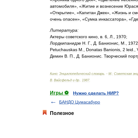
автомобиля
», «
Житие
и
вознесение
Юрас
«
Открытие
», «
Капитан
Джек
», «
Жизнь
и
см
очень
опасен
», «
Сумка
инкассатора
», «
Гд
Литература:
Актеры
советского
кино
,
в
.
6
,
Л
.,
1970
;
Лордкипанидзе
Н
.
Г
.,
Д
.
Банионис
,
М
.,
1972
Petuchauskas
M
.,
Donatas
Banionis
,
2
leid
.,
Демин
В
.
П
.,
Д
.
Банионис
.
Творческий
порт
Кино:
Энциклопедический
словарь
. -
М
.
:
Советская
эн
В
.
Вайсфельд
и
др
.
.
1987
.
Игры ⚽
Нужно сделать НИР?
БАНДО Цумасабуро
Полезное