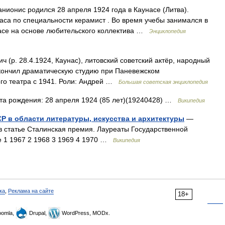
ионис родился 28 апреля 1924 года в Каунасе (Литва).
са по специальности керамист . Во время учебы занимался в
насе на основе любительского коллектива …
Энциклопедия
 28.4.1924, Каунас), литовский советский актёр, народный
Окончил драматическую студию при Паневежском
того театра с 1941. Роли: Андрей …
Большая советская энциклопедия
та рождения: 28 апреля 1924 (85 лет)(19240428) …
Википедия
Р в области литературы, искусства и архитектуры
—
в статье Сталинская премия. Лауреаты Государственной
 1 1967 2 1968 3 1969 4 1970 …
Википедия
ка
,
Реклама на сайте
18+
omla,
Drupal,
WordPress, MODx.