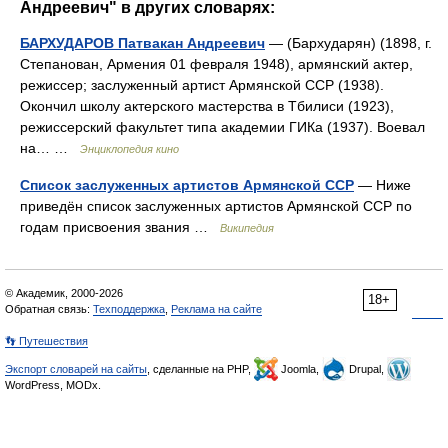
Андреевич" в других словарях:
БАРХУДАРОВ Патвакан Андреевич
— (Бархударян) (1898, г.
Степанован, Армения 01 февраля 1948), армянский актер,
режиссер; заслуженный артист Армянской ССР (1938).
Окончил школу актерского мастерства в Тбилиси (1923),
режиссерский факультет типа академии ГИКа (1937). Воевал
на… …
Энциклопедия кино
Список заслуженных артистов Армянской ССР
— Ниже
приведён список заслуженных артистов Армянской ССР по
годам присвоения звания …
Википедия
© Академик, 2000-2026
18+
Обратная связь:
Техподдержка
,
Реклама на сайте
👣 Путешествия
Экспорт словарей на сайты
, сделанные на PHP,
Joomla,
Drupal,
WordPress, MODx.