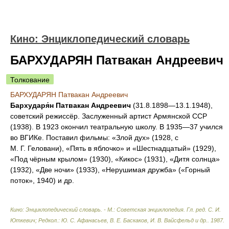
Кино: Энциклопедический словарь
БАРХУДАРЯН Патвакан Андреевич
Толкование
БАРХУДАРЯН Патвакан Андреевич
Бархударя́н Патвакан Андреевич
(31.8.1898—13.1.1948),
советский режиссёр. Заслуженный артист Армянской ССР
(1938). В 1923 окончил театральную школу. В 1935—37 учился
во ВГИКе. Поставил фильмы: «Злой дух» (1928, с
М. Г. Геловани), «Пять в яблочко» и «Шестнадцатый» (1929),
«Под чёрным крылом» (1930), «Кикос» (1931), «Дитя солнца»
(1932), «Две ночи» (1933), «Нерушимая дружба» («Горный
поток», 1940) и др.
Кино: Энциклопедический словарь. - М.: Советская энциклопедия
.
Гл. ред. С. И.
Юткевич; Редкол.: Ю. С. Афанасьев, В. Е. Баскаков, И. В. Вайсфельд и др.
.
1987
.