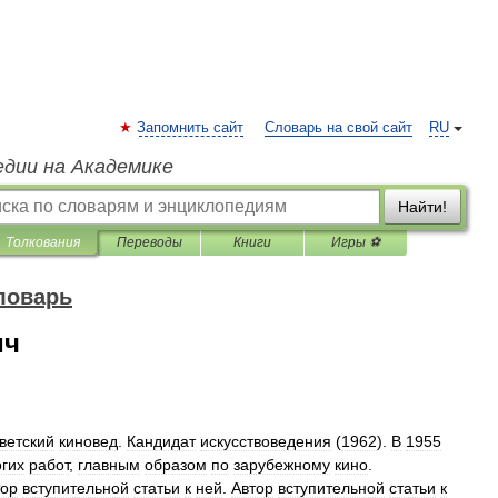
Запомнить сайт
Словарь на свой сайт
RU
едии на Академике
Найти!
Толкования
Переводы
Книги
Игры ⚽
ловарь
ич
ветский
киновед
.
Кандидат
искусствоведения
(
1962
).
В
1955
гих
работ
,
главным
образом
по
зарубежному
кино
.
тор
вступительной
статьи
к
ней
.
Автор
вступительной
статьи
к