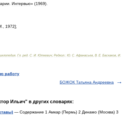
арии
.
Интервью
» (
1969
).
М
.,
1972
];
циклопедия
.
Гл
.
ред
.
С
.
И
.
Юткевич
;
Редкол
.
:
Ю
.
С
.
Афанасьев
,
В
.
Е
.
Баскаков
,
И
.
ю работу
БОЖОК Татьяна Андреевна
тор Ильич" в других словарях:
ставы)
— Содержание 1 Амкар (Пермь) 2 Динамо (Москва) 3