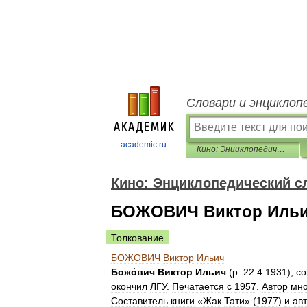
Словари и энциклоп
academic.ru
Кино: Энциклопедический словарь
Кино: Энциклопедический с
БОЖОВИЧ Виктор Иль
Толкование
БОЖОВИЧ
Виктор
Ильич
Божо́вич
Виктор
Ильич
(
р
.
22
.
4
.
1931
),
со
окончил
ЛГУ
.
Печатается
с
1957
.
Автор
мно
Составитель
книги
«
Жак
Тати
» (
1977
)
и
ав