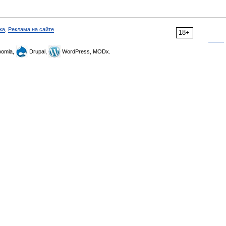
ка
,
Реклама на сайте
18+
omla,
Drupal,
WordPress, MODx.