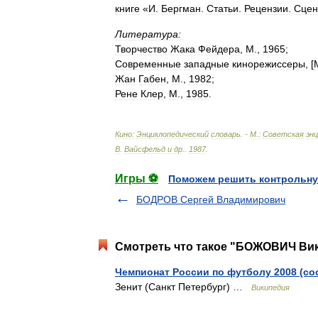
книге
«
И
.
Бергман
.
Статьи
.
Рецензии
.
Сцен
Литература:
Творчество
Жака
Фейдера
,
М
.,
1965
;
Современные
западные
кинорежиссеры
, [
Жан
Габен
,
М
.,
1982
;
Рене
Клер
,
М
.,
1985
.
Кино:
Энциклопедический
словарь
. -
М
.
:
Советская
эн
В
.
Вайсфельд
и
др
.
.
1987
.
Игры ⚽
Поможем решить контрольну
БОДРОВ Сергей Владимирович
Смотреть что такое "БОЖОВИЧ Вик
Чемпионат России по футболу 2008 (со
Зенит (Санкт Петербург) …
Википедия