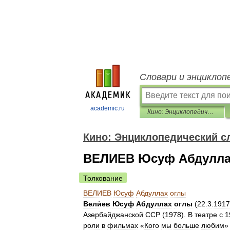
Словари и энциклоп
academic.ru
Кино: Энциклопедический словарь
Кино: Энциклопедический с
ВЕЛИЕВ Юсуф Абдулла
Толкование
ВЕЛИЕВ
Юсуф
Абдуллах
оглы
Вели́ев
Юсуф
Абдуллах
оглы
(
22
.
3
.
1917
Азербайджанской
ССР
(
1978
).
В
театре
с
1
роли
в
фильмах
«
Кого
мы
больше
любим
»