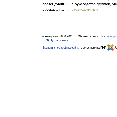
претендующий на руководство группой, уви
рассказал,… …
Энциклопедия кино
© Академик, 2000-2026
Обратная связь:
Техподдерж
👣 Путешествия
Экспорт словарей на сайты
, сделанные на PHP,
Jo