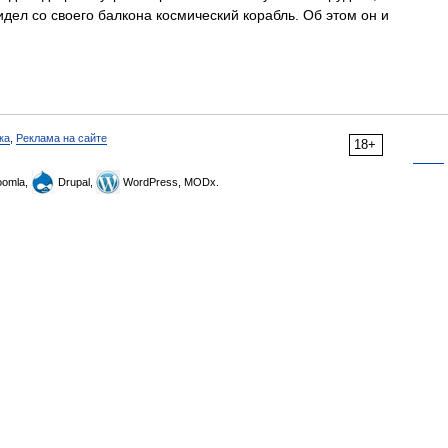
дел со своего балкона космический корабль. Об этом он и
ка
,
Реклама на сайте
18+
omla,
Drupal,
WordPress, MODx.