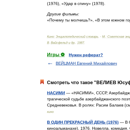
(
1976
), «
Удар
в
спину
» (
1978
).
Другие
фильмы:
«
Почему
ты
молчишь
?», «
В
этом
южном
го
Кино:
Энциклопедический
словарь
. -
М
.
:
Советская
эн
В
.
Вайсфельд
и
др
.
.
1987
.
Игры ⚽
Нужен реферат?
ВЕЙЦМАН Евгений Михайлович
Смотреть что такое "ВЕЛИЕВ Юсуф
НАСИМИ
— «НАСИМИ», СССР, Азербайджан
трагической судьбе азербайджанского поэ
Средневековья. В ролях: Расим Балаев 
кино
В ОДИН ПРЕКРАСНЫЙ ДЕНЬ (1976)
— В 
киноальманахе), 1976. Новелла, комедия.