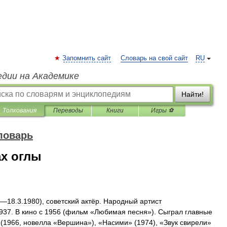
Запомнить сайт
Словарь на свой сайт
RU
едии на Академике
Найти!
Толкования
Переводы
Книги
Игры ⚽
ловарь
х оглы
—
18
.
3
.
1980
),
советский
актёр
.
Народный
артист
937
.
В
кино
с
1956
(
фильм
«
Любимая
песня
»).
Сыграл
главные
 (
1966
,
новелла
«
Вершина
»), «
Насими
» (
1974
), «
Звук
свирели
»