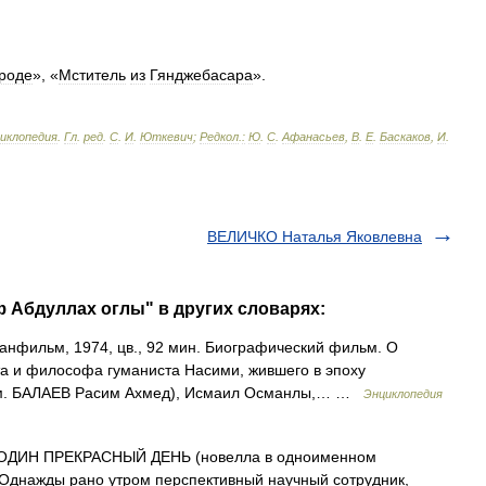
роде
», «
Мститель
из
Гянджебасара
».
циклопедия
.
Гл
.
ред
.
С
.
И
.
Юткевич
;
Редкол
.
:
Ю
.
С
.
Афанасьев
,
В
.
Е
.
Баскаков
,
И
.
ВЕЛИЧКО Наталья Яковлевна
 Абдуллах оглы" в других словарях:
фильм, 1974, цв., 92 мин. Биографический фильм. О
та и философа гуманиста Насими, жившего в эпоху
(см. БАЛАЕВ Расим Ахмед), Исмаил Османлы,… …
Энциклопедия
ОДИН ПРЕКРАСНЫЙ ДЕНЬ (новелла в одноименном
 Однажды рано утром перспективный научный сотрудник,