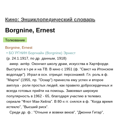
Кино: Энциклопедический словарь
Borgnine, Ernest
Толкование
Borgnine, Ernest
• БО`РГНИН Боргнайн (Borgnine) Эpнест
(р. 24.1.1917, по др. данным, 1918)
амер. актёр. Окончил школу драм, искусства в Хартфорде.
Выступал в т-ре и на ТВ. В кино с 1951 (ф. "Свист на Итонском
водопаде"). Играл в осн. отрицат. персонажей. Гл. роль в ф.
"Марти" (1955, пр. "Оскар") принесла ему успех и второе
амплуа - роли простых людей, как правило добросердечных и
всегда готовых прийти на помощь. Завоевал широкую
популярность в 1962 - 65, благодаря участию в телевиз.
сериале "Флот Мак-Хейла". В 80-х гг. снялся в ф. "Когда время
истекло", "Высший риск".
Среди др. ф.: "Отныне и вовеки веков", "Джонни Гитар",