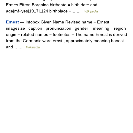
Ermes Effron Borgnino birthdate = birth date and
age|mf=yes|1917|1|24 birthplace =… …
Wikipedia
Ernest
— Infobox Given Name Revised name = Ernest
imagesize= caption= pronunciation= gender = meaning = region =
origin = related names = footnotes = The name Ernest is derived
from the Germanic word ernst , approximately meaning honest
and… …
Wikipedia