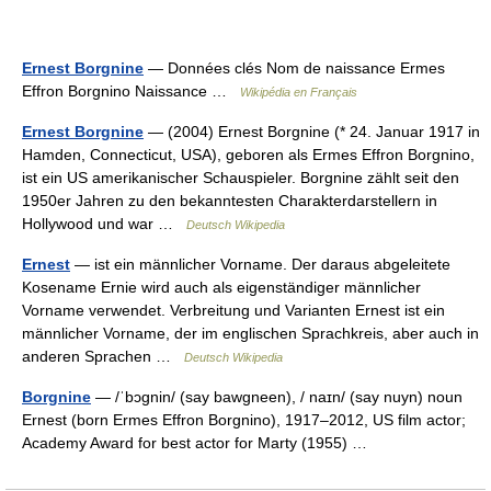
Ernest Borgnine
— Données clés Nom de naissance Ermes
Effron Borgnino Naissance …
Wikipédia en Français
Ernest Borgnine
— (2004) Ernest Borgnine (* 24. Januar 1917 in
Hamden, Connecticut, USA), geboren als Ermes Effron Borgnino,
ist ein US amerikanischer Schauspieler. Borgnine zählt seit den
1950er Jahren zu den bekanntesten Charakterdarstellern in
Hollywood und war …
Deutsch Wikipedia
Ernest
— ist ein männlicher Vorname. Der daraus abgeleitete
Kosename Ernie wird auch als eigenständiger männlicher
Vorname verwendet. Verbreitung und Varianten Ernest ist ein
männlicher Vorname, der im englischen Sprachkreis, aber auch in
anderen Sprachen …
Deutsch Wikipedia
Borgnine
— /ˈbɔgnin/ (say bawgneen), / naɪn/ (say nuyn) noun
Ernest (born Ermes Effron Borgnino), 1917–2012, US film actor;
Academy Award for best actor for Marty (1955) …