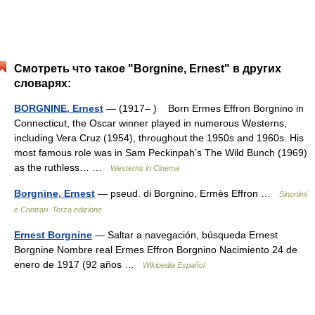
Смотреть что такое "Borgnine, Ernest" в других
словарях:
BORGNINE, Ernest
— (1917– ) Born Ermes Effron Borgnino in
Connecticut, the Oscar winner played in numerous Westerns,
including Vera Cruz (1954), throughout the 1950s and 1960s. His
most famous role was in Sam Peckinpah’s The Wild Bunch (1969)
as the ruthless… …
Westerns in Cinema
Borgnine, Ernest
— pseud. di Borgnino, Ermès Effron …
Sinonimi
e Contrari. Terza edizione
Ernest Borgnine
— Saltar a navegación, búsqueda Ernest
Borgnine Nombre real Ermes Effron Borgnino Nacimiento 24 de
enero de 1917 (92 años …
Wikipedia Español