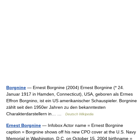
Borgnine
— Ernest Borgnine (2004) Ernest Borgnine (* 24.
Januar 1917 in Hamden, Connecticut), USA, geboren als Ermes
Effron Borgnino, ist ein US amerikanischer Schauspieler. Borgnine
zählt seit den 1950er Jahren zu den bekanntesten
Charakterdarstellern in… …
Deutsch Wikipedia
Ernest Borgnine
— Infobox Actor name = Ernest Borgnine
caption = Borgnine shows off his new CPO cover at the U.S. Navy
Memorial in Washington, D.C. on October 15, 2004 birthname =