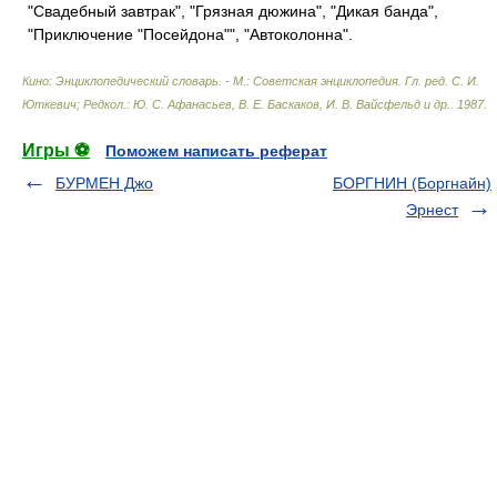
"Свадебный завтрак", "Грязная дюжина", "Дикая банда",
"Приключение "Посейдона"", "Автоколонна".
Кино: Энциклопедический словарь. - М.: Советская энциклопедия
.
Гл. ред. С. И.
Юткевич; Редкол.: Ю. С. Афанасьев, В. Е. Баскаков, И. В. Вайсфельд и др.
.
1987
.
Игры ⚽
Поможем написать реферат
БУРМЕН Джо
БОРГНИН (Боргнайн)
Эpнест