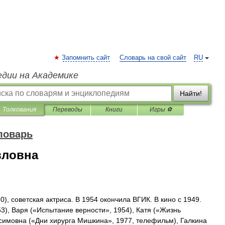
Запомнить сайт
Словарь на свой сайт
RU
едии на Академике
Найти!
Толкования
Переводы
Книги
Игры ⚽
ловарь
вловна
30
),
советская
актриса
.
В
1954
окончила
ВГИК
.
В
кино
с
1949
.
53
),
Варя
(«
Испытание
верности
»,
1954
),
Катя
(«
Жизнь
симовна
(«
Дни
хирурга
Мишкина
»,
1977
,
телефильм
),
Галкина