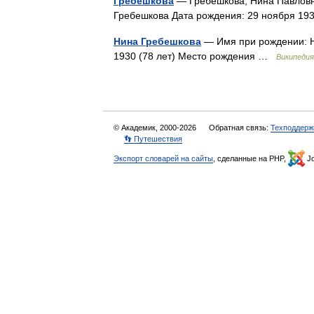
Гребешкова
— Гребешкова, Нина Павловн
Гребешкова Дата рождения: 29 ноября 
Нина Гребешкова
— Имя при рождении: Н
1930 (78 лет) Место рождения …
Википедия
© Академик, 2000-2026
Обратная связь:
Техподдерж
👣 Путешествия
Экспорт словарей на сайты
, сделанные на PHP,
Jo