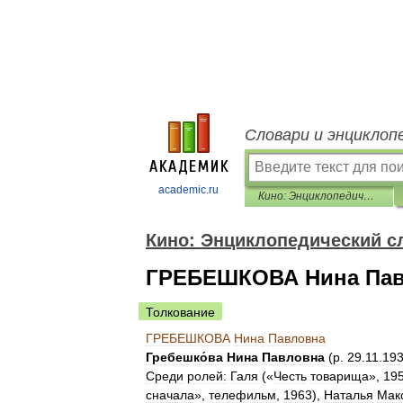
Словари и энциклоп
academic.ru
Кино: Энциклопедический словарь
Кино: Энциклопедический с
ГРЕБЕШКОВА Нина Па
Толкование
ГРЕБЕШКОВА
Нина
Павловна
Гребешко́ва
Нина
Павловна
(
р
.
29
.
11
.
19
Среди
ролей:
Галя
(«
Честь
товарища
»,
19
сначала
»,
телефильм
,
1963
),
Наталья
Мак