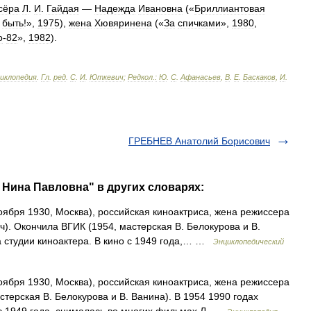
сёра
Л
.
И
.
Гайдая
—
Надежда
Ивановна
(«
Бриллиантовая
быть
!»,
1975
),
жена
Хювяринена
(«
За
спичками
»,
1980
,
о
-
82
»,
1982
).
циклопедия
.
Гл
.
ред
.
С
.
И
.
Юткевич
;
Редкол
.
:
Ю
.
С
.
Афанасьев
,
В
.
Е
.
Баскаков
,
И
.
ГРЕБНЕВ Анатолий Борисович
Нина Павловна" в других словарях:
оября 1930, Москва), российская киноактриса, жена режиссера
). Окончила ВГИК (1954, мастерская В. Белокурова и В.
а студии киноактера. В кино с 1949 года,… …
Энциклопедический
оября 1930, Москва), российская киноактриса, жена режиссера
терская В. Белокурова и В. Ванина). В 1954 1990 годах