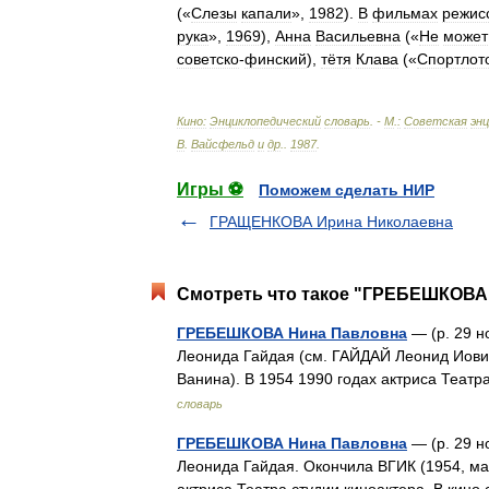
(«
Слезы
капали
»,
1982
).
В
фильмах
режис
рука
»,
1969
),
Анна
Васильевна
(«
Не
может
советско
-
финский
),
тётя
Клава
(«
Спортлот
Кино:
Энциклопедический
словарь
. -
М
.
:
Советская
эн
В
.
Вайсфельд
и
др
.
.
1987
.
Игры ⚽
Поможем сделать НИР
ГРАЩЕНКОВА Ирина Николаевна
Смотреть что такое "ГРЕБЕШКОВА 
ГРЕБЕШКОВА Нина Павловна
— (р. 29 н
Леонида Гайдая (см. ГАЙДАЙ Леонид Иович
Ванина). В 1954 1990 годах актриса Театр
словарь
ГРЕБЕШКОВА Нина Павловна
— (р. 29 н
Леонида Гайдая. Окончила ВГИК (1954, мас