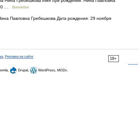
а Нина Гребешкова Имя при рождении: Нина Павловна
1930 …
Википедия
ина Павловна Гребешкова Дата рождения: 29 ноября
ка
,
Реклама на сайте
18+
omla,
Drupal,
WordPress, MODx.