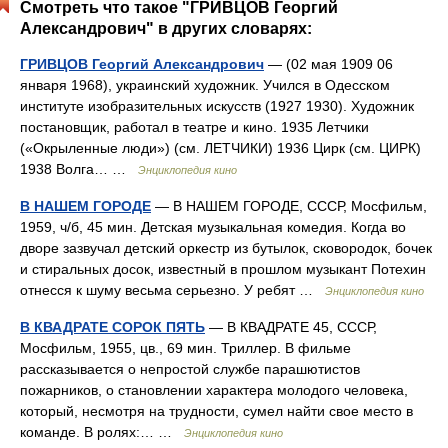
Смотреть что такое "ГРИВЦОВ Георгий
Александрович" в других словарях:
ГРИВЦОВ Георгий Александрович
— (02 мая 1909 06
января 1968), украинский художник. Учился в Одесском
институте изобразительных искусств (1927 1930). Художник
постановщик, работал в театре и кино. 1935 Летчики
(«Окрыленные люди») (см. ЛЕТЧИКИ) 1936 Цирк (см. ЦИРК)
1938 Волга… …
Энциклопедия кино
В НАШЕМ ГОРОДЕ
— В НАШЕМ ГОРОДЕ, СССР, Мосфильм,
1959, ч/б, 45 мин. Детская музыкальная комедия. Когда во
дворе зазвучал детский оркестр из бутылок, сковородок, бочек
и стиральных досок, известный в прошлом музыкант Потехин
отнесся к шуму весьма серьезно. У ребят …
Энциклопедия кино
В КВАДРАТЕ СОРОК ПЯТЬ
— В КВАДРАТЕ 45, СССР,
Мосфильм, 1955, цв., 69 мин. Триллер. В фильме
рассказывается о непростой службе парашютистов
пожарников, о становлении характера молодого человека,
который, несмотря на трудности, сумел найти свое место в
команде. В ролях:… …
Энциклопедия кино