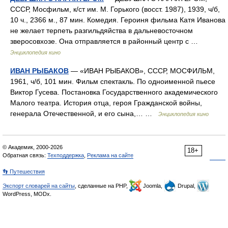
СССР, Мосфильм, к/ст им. М. Горького (восст. 1987), 1939, ч/б,
10 ч., 2366 м., 87 мин. Комедия. Героиня фильма Катя Иванова
не желает терпеть разгильдяйства в дальневосточном
зверосовхозе. Она отправляется в районный центр с …
Энциклопедия кино
ИВАН РЫБАКОВ
— «ИВАН РЫБАКОВ», СССР, МОСФИЛЬМ,
1961, ч/б, 101 мин. Фильм спектакль. По одноименной пьесе
Виктор Гусева. Постановка Государственного академического
Малого театра. История отца, героя Гражданской войны,
генерала Отечественной, и его сына,… …
Энциклопедия кино
© Академик, 2000-2026
18+
Обратная связь:
Техподдержка
,
Реклама на сайте
👣 Путешествия
Экспорт словарей на сайты
, сделанные на PHP,
Joomla,
Drupal,
WordPress, MODx.