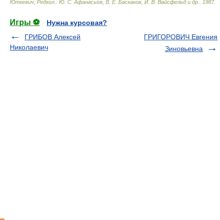
Юткевич; Редкол.: Ю. С. Афанасьев, В. Е. Баскаков, И. В. Вайсфельд и др.
.
1987
.
Игры ⚽
Нужна курсовая?
ГРИБОВ Алексей
ГРИГОРОВИЧ Евгения
Николаевич
Зиновьевна