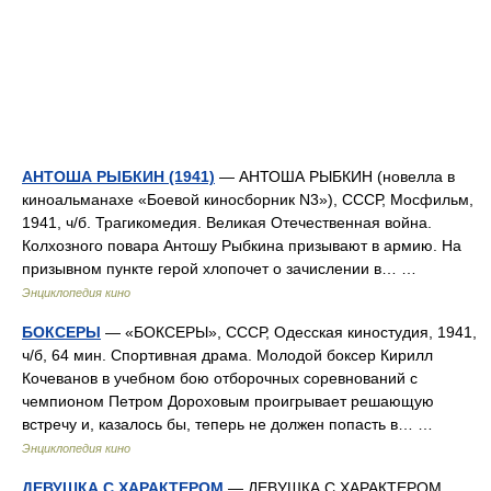
АНТОША РЫБКИН (1941)
— АНТОША РЫБКИН (новелла в
киноальманахе «Боевой киносборник N3»), СССР, Мосфильм,
1941, ч/б. Трагикомедия. Великая Отечественная война.
Колхозного повара Антошу Рыбкина призывают в армию. На
призывном пункте герой хлопочет о зачислении в… …
Энциклопедия кино
БОКСЕРЫ
— «БОКСЕРЫ», СССР, Одесская киностудия, 1941,
ч/б, 64 мин. Спортивная драма. Молодой боксер Кирилл
Кочеванов в учебном бою отборочных соревнований с
чемпионом Петром Дороховым проигрывает решающую
встречу и, казалось бы, теперь не должен попасть в… …
Энциклопедия кино
ДЕВУШКА С ХАРАКТЕРОМ
— ДЕВУШКА С ХАРАКТЕРОМ,