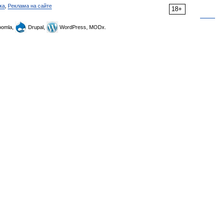
ка
,
Реклама на сайте
18+
omla,
Drupal,
WordPress, MODx.