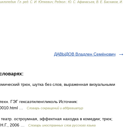
циклопедия
.
Гл
.
ред
.
С
.
И
.
Юткевич
;
Редкол
.
:
Ю
.
С
.
Афанасьев
,
В
.
Е
.
Баскаков
,
И
.
ДАВЫДОВ Владлен Семёнович
 словарях:
 комический трюк, шутка без слов, выраженная визуальными
техн. ГЭГ гексаэтиленгликоль Источник:
810010.html …
Словарь сокращений и аббревиатур
] театр. остроумная, эффектная находка в комедии; трюк;
 Н.Г., 2006 …
Словарь иностранных слов русского языка