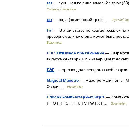
гэг
— сущ., кол во синонимов: 2 • трюк (3
Словарь синонимов
гэг
— гэг, а (комический трюк) …
Русский о
Гэг
— В этой статье не хватает ссылок н
проверяема, иначе она может быть поста
Википедия
ГЭГ: Отвязное приключение
— Разработчи
выпуска сентябрь 1997 Жанр Quest/Adven
ГЭГ
— горелка для электрогазовой свар
Magical Maestro
— Маэстро магии англ. M
Эвери …
Википедия
Список компьютерных игр:Г
— Компьютерны
P | Q | R | S | T | U | V | W | X | …
Википедия