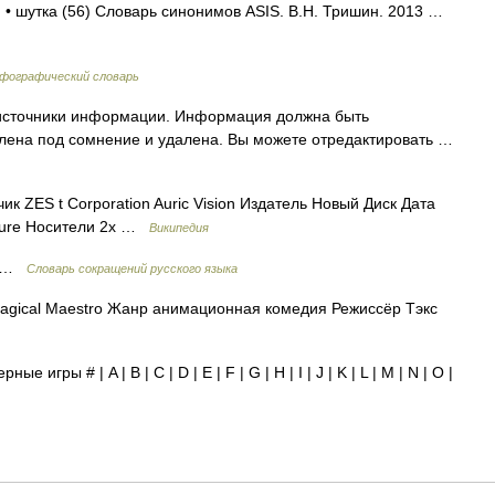
8) • шутка (56) Словарь синонимов ASIS. В.Н. Тришин. 2013 …
рфографический словарь
а источники информации. Информация должна быть
влена под сомнение и удалена. Вы можете отредактировать …
к ZES t Corporation Auric Vision Издатель Новый Диск Дата
ture Носители 2x …
Википедия
ки …
Словарь сокращений русского языка
agical Maestro Жанр анимационная комедия Режиссёр Тэкс
е игры # | A | B | C | D | E | F | G | H | I | J | K | L | M | N | O |