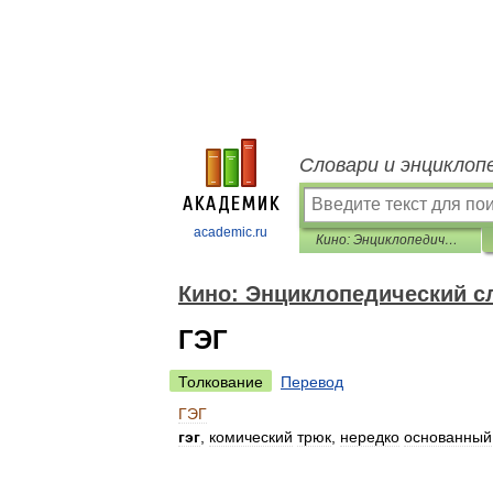
Словари и энциклоп
academic.ru
Кино: Энциклопедический словарь
Кино: Энциклопедический с
ГЭГ
Толкование
Перевод
ГЭГ
гэг
,
комический
трюк
,
нередко
основанный