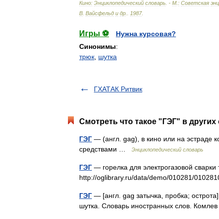
Кино:
Энциклопедический
словарь
. -
М
.
:
Советская
эн
В
.
Вайсфельд
и
др
.
.
1987
.
Игры ⚽
Нужна курсовая?
Синонимы
:
трюк
,
шутка
ГХАТАК Ритвик
Смотреть что такое "ГЭГ" в других
ГЭГ
— (англ. gag), в кино или на эстраде
средствами …
Энциклопедический словарь
ГЭГ
— горелка для электрогазовой сварки 
http://oglibrary.ru/data/demo/010281/0102
ГЭГ
— [англ. gag затычка, пробка; острота
шутка. Словарь иностранных слов. Комлев