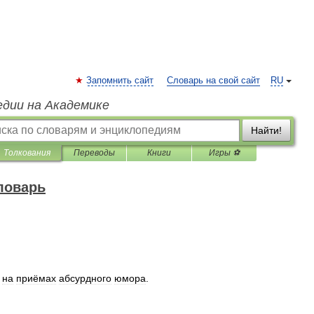
Запомнить сайт
Словарь на свой сайт
RU
едии на Академике
Найти!
Толкования
Переводы
Книги
Игры ⚽
ловарь
на
приёмах
абсурдного
юмора
.