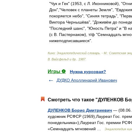
"
Чук
и
Гек
" (
1953
,
с
Л
.
Иконниковой
), "
Огни
Дон
","
Человек
с
планеты
Земля
", "
Евдоки
покоряется
небо
", "
Синяя
тетрадь
", "
Перв
Виктора
Чернышёва
", "
Доживём
до
понед
"
Последний
шанс
", "
Юность
Петра
"
и
"
В
н
(
с
В
.
Пастернаком
),
т
/
ф
"
Семнадцать
мгно
нижеподписавшиеся
".
Кино:
Энциклопедический
словарь
. -
М
.
:
Советская
эн
В
.
Вайсфельд
и
др
.
.
1987
.
Игры ⚽
Нужна курсовая?
ДУДКО Аполлинарий Иванович
Смотреть что такое "ДУЛЕНКОВ Бо
ДУЛЕНКОВ Борис Дмитриевич
— (08.06.
художник РСФСР (1969);Лауреат Гос. пре
понедельника»);Лауреат Гос. премии РСФС
«Семнадцать мгновений …
Энциклопедия ки