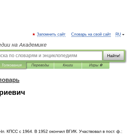
Запомнить сайт
Словарь на свой сайт
RU
едии на Академике
Найти!
Толкования
Переводы
Книги
Игры ⚽
ловарь
риевич
Чл
.
КПСС
с
1964
.
В
1952
окончил
ВГИК
.
Участвовал
в
пост
.
ф
.
: