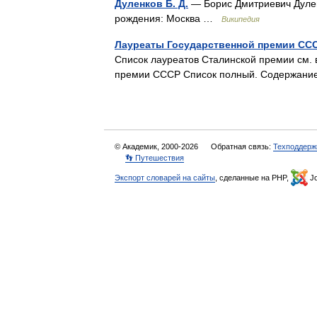
Дуленков Б. Д.
— Борис Дмитриевич Дулен
рождения: Москва …
Википедия
Лауреаты Государственной премии ССС
Список лауреатов Сталинской премии см. 
премии СССР Список полный. Содержание
© Академик, 2000-2026
Обратная связь:
Техподдерж
👣 Путешествия
Экспорт словарей на сайты
, сделанные на PHP,
Jo