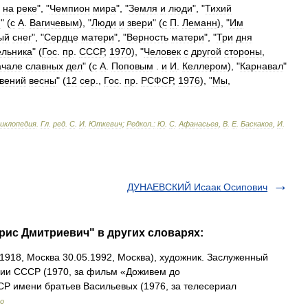
на
реке
", "
Чемпион
мира
", "
Земля
и
люди
", "
Тихий
я
" (
с
А
.
Вагичевым
), "
Люди
и
звери
" (
с
П
.
Леманн
), "
Им
ый
снег
", "
Сердце
матери
", "
Верность
матери
", "
Три
дня
ельника
" (
Гос
.
пр
.
СССР
,
1970
), "
Человек
с
другой
стороны
,
ачале
славных
дел
" (
с
А
.
Поповым
.
и
И
.
Келлером
), "
Карнавал
"
вений
весны
" (
12
сер
.,
Гос
.
пр
.
РСФСР
,
1976
), "
Мы
,
циклопедия
.
Гл
.
ред
.
С
.
И
.
Юткевич
;
Редкол
.
:
Ю
.
С
.
Афанасьев
,
В
.
Е
.
Баскаков
,
И
.
ДУНАЕВСКИЙ Исаак Осипович
рис Дмитриевич" в других словарях:
1918, Москва 30.05.1992, Москва), художник. Заслуженный
мии СССР (1970, за фильм «Доживем до
Р имени братьев Васильевых (1976, за телесериал
но