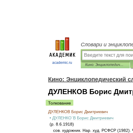
Словари и энциклоп
academic.ru
Кино: Энциклопедический словарь
Кино: Энциклопедический с
ДУЛЕНКОВ Борис Дмит
Толкование
ДУЛЕНКОВ
Борис
Дмитриевич
•
ДУЛЕНКО
`
В
Борис
Дмитриевич
(
р
.
8
.
6
.
1918
)
сов
.
художник
.
Нар
.
худ
.
РСФСР
(
1982
).