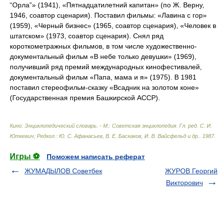
“Орла”» (1941), «Пятнадцатилетний капитан» (по Ж. Верну,
1946, соавтор сценария). Поставил фильмы: «Лавина с гор»
(1959), «Черный бизнес» (1965, соавтор сценария), «Человек в
штатском» (1973, соавтор сценария). Снял ряд
короткометражных фильмов, в том числе художественно-
документальный фильм «В небе только девушки» (1969),
получивший ряд премий международных кинофестивалей,
документальный фильм «Папа, мама и я» (1975). В 1981
поставил стереофильм-сказку «Всадник на золотом коне»
(Государственная премия Башкирской АССР).
Кино: Энциклопедический словарь. - М.: Советская энциклопедия
.
Гл. ред. С. И.
Юткевич; Редкол.: Ю. С. Афанасьев, В. Е. Баскаков, И. В. Вайсфельд и др.
.
1987
.
Игры ⚽
Поможем написать реферат
ЖУМАДЫЛОВ Советбек
ЖУРОВ Георгий
Викторович