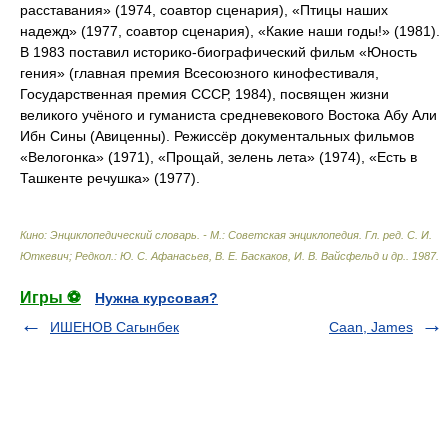
расставания» (1974, соавтор сценария), «Птицы наших
надежд» (1977, соавтор сценария), «Какие наши годы!» (1981).
В 1983 поставил историко-биографический фильм «Юность
гения» (главная премия Всесоюзного кинофестиваля,
Государственная премия СССР, 1984), посвящен жизни
великого учёного и гуманиста средневекового Востока Абу Али
Ибн Сины (Авиценны). Режиссёр документальных фильмов
«Велогонка» (1971), «Прощай, зелень лета» (1974), «Есть в
Ташкенте речушка» (1977).
Кино: Энциклопедический словарь. - М.: Советская энциклопедия
.
Гл. ред. С. И.
Юткевич; Редкол.: Ю. С. Афанасьев, В. Е. Баскаков, И. В. Вайсфельд и др.
.
1987
.
Игры ⚽
Нужна курсовая?
ИШЕНОВ Сагынбек
Сааn, James