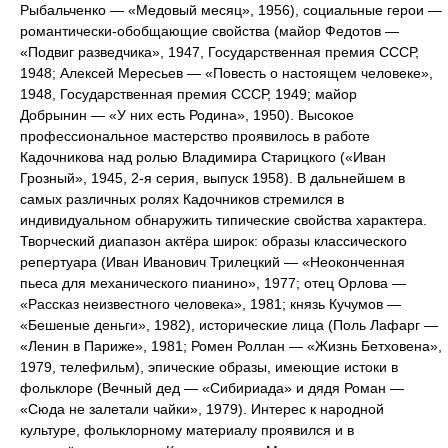
Рыбальченко — «Медовый месяц», 1956), социальные герои —
романтически-обобщающие свойства (майор Федотов —
«Подвиг разведчика», 1947, Государственная премия СССР,
1948; Алексей Мересьев — «Повесть о настоящем человеке»,
1948, Государственная премия СССР, 1949; майор
Добрынин — «У них есть Родина», 1950). Высокое
профессиональное мастерство проявилось в работе
Кадочникова над ролью Владимира Старицкого («Иван
Грозный», 1945, 2-я серия, выпуск 1958). В дальнейшем в
самых различных ролях Кадочников стремился в
индивидуальном обнаружить типические свойства характера.
Творческий диапазон актёра широк: образы классического
репертуара (Иван Иванович Трилецкий — «Неоконченная
пьеса для механического пианино», 1977; отец Орлова —
«Рассказ неизвестного человека», 1981; князь Кучумов —
«Бешеные деньги», 1982), исторические лица (Поль Лафарг —
«Ленин в Париже», 1981; Ромен Роллан — «Жизнь Бетховена»,
1979, телефильм), эпические образы, имеющие истоки в
фольклоре (Вечный дед — «Сибириада» и дядя Роман —
«Сюда не залетали чайки», 1979). Интерес к народной
культуре, фольклорному материалу проявился и в