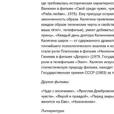
где
требовалась
историческая
характернос
Ванюкин
в
фильме
«
Свой
среди
чужих
,
чу
«
Раба
любви
»,
1976
).
Ему
присущи
острая
законченность
образа
.
Калягина
привлека
каждом
образе
типические
черты
и
свойст
ваша
тётя
!»,
телефильм
),
умеет
добиватьс
принц
», «
Каждый
день
доктора
Калиннико
Калягина
широк
—
от
сдержанного
драмат
тончайшего
психологического
анализа
и
и
стали
роли
Платонова
в
фильме
«
Неоконч
Ганиева
в
фильме
«
Допрос
» (
1979
,
Госуда
роли
в
телефильме
«
Эзоп
».
Калягин
искус
стилистическую
природу
фильма
,
находит
Государственная
премия
СССР
(
1983
)
за
т
Другие
фильмы:
«
Чудо
с
косичками
», «
Ярослав
Домбровск
чувств
», «
Верой
и
правдой
», «
Перед
закры
женится
на
Еве
», «
Назначение
».
Литература: