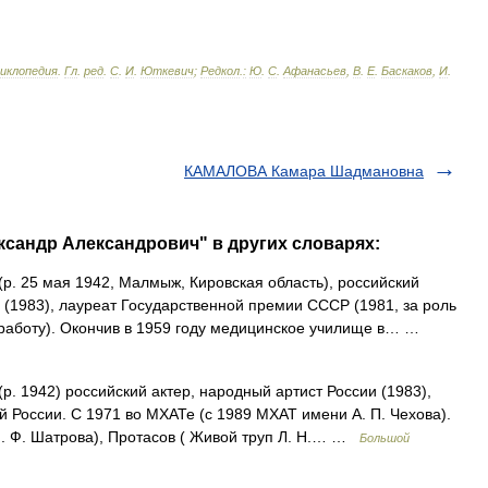
циклопедия
.
Гл
.
ред
.
С
.
И
.
Юткевич
;
Редкол
.
:
Ю
.
С
.
Афанасьев
,
В
.
Е
.
Баскаков
,
И
.
КАМАЛОВА Камара Шадмановна
ксандр Александрович" в других словарях:
р. 25 мая 1942, Малмыж, Кировская область), российский
 (1983), лауреат Государственной премии СССР (1981, за роль
 работу). Окончив в 1959 году медицинское училище в… …
р. 1942) российский актер, народный артист России (1983),
 России. С 1971 во МХАТе (с 1989 МХАТ имени А. П. Чехова).
 М. Ф. Шатрова), Протасов ( Живой труп Л. Н.… …
Большой