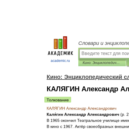
Словари и энциклоп
academic.ru
Кино: Энциклопедический словарь
Кино: Энциклопедический с
КАЛЯГИН Александр Ал
Толкование
КАЛЯГИН
Александр
Александрович
Каля́гин
Александр
Александрович
(
р
.
2
В
1965
окончил
Театральное
училище
име
В
кино
с
1967
.
Актёр
своеобразных
внешни