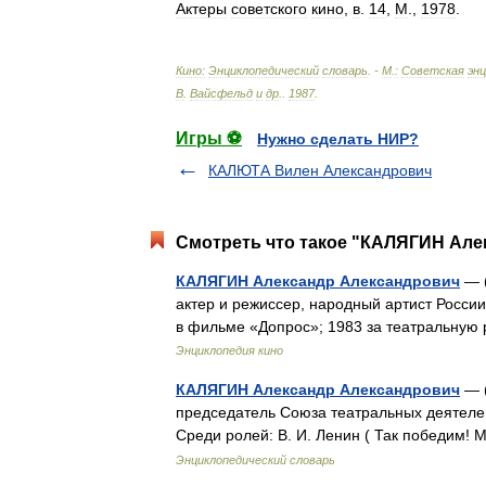
Актеры
советского
кино
,
в
.
14
,
М
.,
1978
.
Кино:
Энциклопедический
словарь
. -
М
.
:
Советская
эн
В
.
Вайсфельд
и
др
.
.
1987
.
Игры ⚽
Нужно сделать НИР?
КАЛЮТА Вилен Александрович
Смотреть что такое "КАЛЯГИН Але
КАЛЯГИН Александр Александрович
— (
актер и режиссер, народный артист России
в фильме «Допрос»; 1983 за театральную
Энциклопедия кино
КАЛЯГИН Александр Александрович
— (
председатель Союза театральных деятелей
Среди ролей: В. И. Ленин ( Так победим!
Энциклопедический словарь