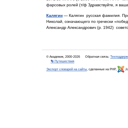
фарсовых ролей (т/ф Здравствуйте, я ваш
Калягин
— Калягин русская фамилия. Пр
Николай, означающего по гречески «победи
Александр Александрович (р. 1942) сове
© Академик, 2000-2026
Обратная связь:
Техподдерж
👣 Путешествия
Экспорт словарей на сайты
, сделанные на PHP,
Jo