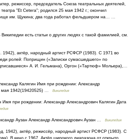
тер, режиссер, председатель Союза театральных деятелей,
еатра "Et Cetera"; родился 25 мая 1942 г.; окончил
лище им. Щукина; два года работал фельдшером на… …
Википедии есть статьи о других людях с такой фамилией, см.
. 1942), актёр, народный артист РСФСР (1983). С 1971 во
Среди ролей: Поприщин («Записки сумасшедшего» по
одписавшиеся» А. И. Гельмана), Оргон («Тартюф» Мольера),…
ександр Калягин Имя при рождении: Александр
25 мая 1942(19420525) …
Википедия
 Имя при рождении: Александр Александрович Калягин Дата
педия
ксандр Аузан Александр Александрович Аузан …
Википедия
. 1942), актёр, режиссёр, народный артист РСФСР (1983). С
ва). В кино с 1967. Актёр широкого диапазона от открыто