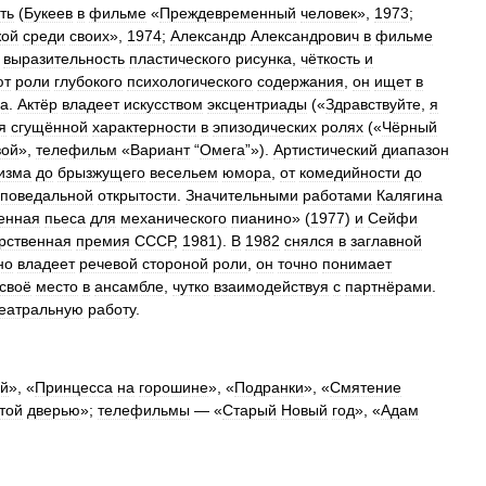
ть
(
Букеев
в
фильме
«
Преждевременный
человек
»,
1973
;
жой
среди
своих
»,
1974
;
Александр
Александрович
в
фильме
выразительность
пластического
рисунка
,
чёткость
и
ют
роли
глубокого
психологического
содержания
,
он
ищет
в
ва
.
Актёр
владеет
искусством
эксцентриады
(«
Здравствуйте
,
я
я
сгущённой
характерности
в
эпизодических
ролях
(«
Чёрный
вой
»,
телефильм
«
Вариант
“
Омега
”»).
Артистический
диапазон
изма
до
брызжущего
весельем
юмора
,
от
комедийности
до
споведальной
открытости
.
Значительными
работами
Калягина
енная
пьеса
для
механического
пианино
» (
1977
)
и
Сейфи
рственная
премия
СССР
,
1981
).
В
1982
снялся
в
заглавной
но
владеет
речевой
стороной
роли
,
он
точно
понимает
своё
место
в
ансамбле
,
чутко
взаимодействуя
с
партнёрами
.
еатральную
работу
.
ий
», «
Принцесса
на
горошине
», «
Подранки
», «
Смятение
той
дверью
»;
телефильмы
— «
Старый
Новый
год
», «
Адам