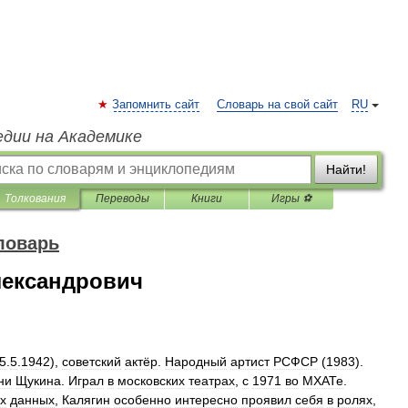
Запомнить сайт
Словарь на свой сайт
RU
едии на Академике
Найти!
Толкования
Переводы
Книги
Игры ⚽
ловарь
ександрович
5
.
5
.
1942
),
советский
актёр
.
Народный
артист
РСФСР
(
1983
).
ни
Щукина
.
Играл
в
московских
театрах
,
с
1971
во
МХАТе
.
х
данных
,
Калягин
особенно
интересно
проявил
себя
в
ролях
,