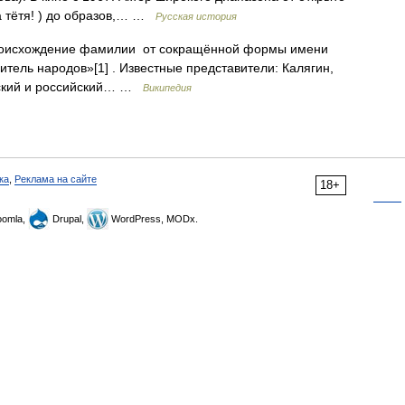
а тётя! ) до образов,… …
Русская история
оисхождение фамилии от сокращённой формы имени
тель народов»[1] . Известные представители: Калягин,
тский и российский… …
Википедия
ка
,
Реклама на сайте
18+
omla,
Drupal,
WordPress, MODx.