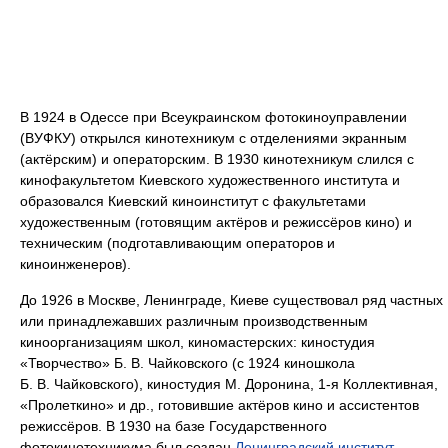
В 1924 в Одессе при Всеукраинском фотокиноуправлении
(ВУФКУ) открылся кинотехникум с отделениями экранным
(актёрским) и операторским. В 1930 кинотехникум слился с
кинофакультетом Киевского художественного института и
образовался Киевский киноинститут с факультетами
художественным (готовящим актёров и режиссёров кино) и
техническим (подготавливающим операторов и
киноинженеров).
До 1926 в Москве, Ленинграде, Киеве существовал ряд частных
или принадлежавших различным производственным
киноорганизациям школ, киномастерских: киностудия
«Творчество» Б. В. Чайковского (с 1924 киношкола
Б. В. Чайковского), киностудия М. Доронина, 1-я Коллективная,
«Пролеткино» и др., готовившие актёров кино и ассистентов
режиссёров. В 1930 на базе Государственного
фотокинотехникума был создан
Ленинградский институт