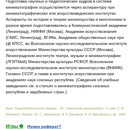
Подготовка научных и педагогических кадров в системе
кинематографии осуществляется через аспирантуру при
кинематографических или искусствоведческих институтах.
Аспиранты по истории и теории киноискусства и кинотехники в
разное время подготавливались в Коммунистической академии
(Ленинград), НИКФИ (Москва), Академии искусствознания
(ГАИС, Ленинград), ВГИКе, Академии общественных наук при
ЦК КПСС, во Всесоюзном научно-исследовательском институте
искусствознания Министерства культуры СССР (Москва),
Ленинградском институте театра, музыки и кинематографии
(ЛГИТМиК) Министерства культуры РСФСР, Всесоюзном
научно-исследовательском институте киноискусства (ВНИИК)
Госкино СССР, а также в институтах искусствознания при
академиях наук союзных республик. (Сведения об учебных
заведениях см. в статьях о кинематографиях союзных
республик и зарубежных стран.)
Кино: Энциклопедический словарь. - М.: Советская энциклопедия
.
Гл. ред. С. И.
Юткевич; Редкол.: Ю. С. Афанасьев, В. Е. Баскаков, И. В. Вайсфельд и др.
.
1987
.
Игры ⚽
Нужен реферат?