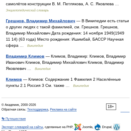
самолётов конструкции В. М. Петлякова, А. С. Яковлева …
Энциклопедический словарь
Грешнов, Владимир Михайлович
— В Википедии есть статьи
о других людях с такой фамилией, см. Грешнов. Грешнов,
Владимир Михайлович Дата рождения: 14 ноября 1949(1949
11 14) (63 года) Место рождения: Ишимбай, БАССР Научная
сфера …
Википедия
Владимир Климов
— Климов, Владимир: Климов, Владимир
Иванович Климов, Владимир Михайлович Климов, Владимир
Яковлевич …
Википедия
Климов
— Климов: Содержание 1 Фамилия 2 Населённые
пункты 2.1 Россия 3 См. также …
Википедия
© Академик, 2000-2026
18+
Обратная связь:
Техподдержка
,
Реклама на сайте
👣 Путешествия
Экспорт словарей на сайты
, сделанные на PHP,
Joomla,
Drupal,