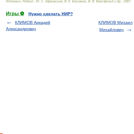
Юткевич; Редкол.: Ю. С. Афанасьев, В. Е. Баскаков, И. В. Вайсфельд и др.
.
1987
.
Игры ⚽
Нужно сделать НИР?
КЛИМОВ Аркадий
КЛИМОВ Михаил
Александрович
Михайлович