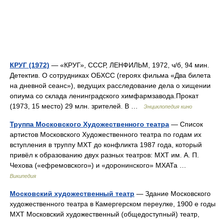
КРУГ (1972)
— «КРУГ», СССР, ЛЕНФИЛЬМ, 1972, ч/б, 94 мин.
Детектив. О сотрудниках ОБХСС (героях фильма «Два билета
на дневной сеанс»), ведущих расследование дела о хищении
опиума со склада ленинградского химфармзавода.Прокат
(1973, 15 место) 29 млн. зрителей. В …
Энциклопедия кино
Труппа Московского Художественного театра
— Список
артистов Московского Художественного театра по годам их
вступления в труппу МХТ до конфликта 1987 года, который
привёл к образованию двух разных театров: МXT им. А. П.
Чехова («ефремовского») и «доронинского» МХАТа …
Википедия
Московский художественный театр
— Здание Московского
художественного театра в Камергерском переулке, 1900 е годы
МХТ Московский художественный (общедоступный) театр,