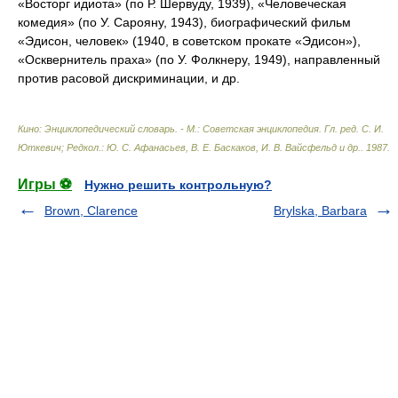
«Восторг идиота» (по Р. Шервуду, 1939), «Человеческая
комедия» (по У. Сарояну, 1943), биографический фильм
«Эдисон, человек» (1940, в советском прокате «Эдисон»),
«Осквернитель праха» (по У. Фолкнеру, 1949), направленный
против расовой дискриминации, и др.
Кино: Энциклопедический словарь. - М.: Советская энциклопедия
.
Гл. ред. С. И.
Юткевич; Редкол.: Ю. С. Афанасьев, В. Е. Баскаков, И. В. Вайсфельд и др.
.
1987
.
Игры ⚽
Нужно решить контрольную?
Brown, Clarence
Brylska, Barbara