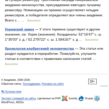
академии киноискусства, присуждаемая ежегодно лучшему
режиссёру. Номинацию на премию осуществляет гильдия
режиссёров, а победителя определяют все члены академии.
Всего с… …
Википедия
Уорикский замок
— У этого термина существуют и другие
значения, см. Уорик (значения). Координаты: 52°16′47″ с. ш.
1°35′03″ з. д. / 52.279722° с. ш. 1.584167° з. д …
Википедия
Хронология изобретений человечества
— Эта статья или
раздел нуждается в переработке. Пожалуйста, улучшите
статью в соответствии с правилами написания статей …
Википедия
© Академик, 2000-2026
18+
Обратная связь:
Техподдержка
,
Реклама на сайте
👣 Путешествия
Экспорт словарей на сайты
, сделанные на PHP,
Joomla,
Drupal,
WordPress, MODx.