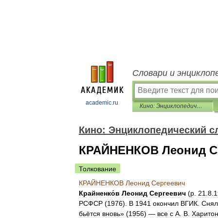
Словари и энциклоп
academic.ru
Кино: Энциклопедический словарь
Кино: Энциклопедический с
КРАЙНЕНКОВ Леонид С
Толкование
КРАЙНЕНКОВ
Леонид
Сергеевич
Крайненко́в
Леонид
Сергеевич
(
р
.
21
.
8
.
1
РСФСР
(
1976
).
В
1941
окончил
ВГИК
.
Снял
бьётся
вновь
» (
1956
) —
все
с
А
.
В
.
Харито