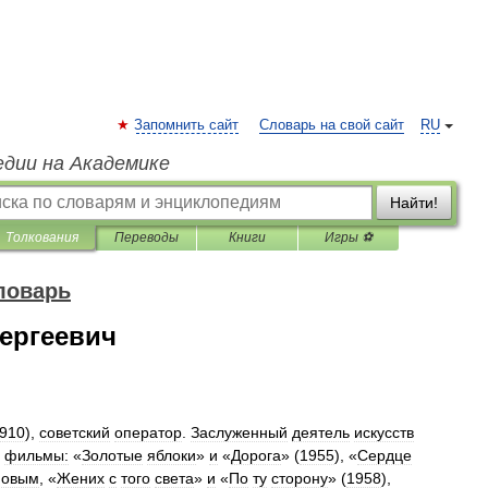
Запомнить сайт
Словарь на свой сайт
RU
едии на Академике
Найти!
Толкования
Переводы
Книги
Игры ⚽
ловарь
ергеевич
910
),
советский
оператор
.
Заслуженный
деятель
искусств
фильмы:
«
Золотые
яблоки
»
и
«
Дорога
» (
1955
), «
Сердце
новым
, «
Жених
с
того
света
»
и
«
По
ту
сторону
» (
1958
),