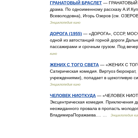
ГРАНАТОВЫЙ БРАСЛЕТ
— ГРАНАТОВЫЙ БР
драма. По одноименному рассказу А.И.Ку
Всеволодовна), Игорь Озеров (см. ОЗЕРО
Энциклопедия кино
ДОРОГА (1955)
— «ДОРОГА», СССР, МОСФИ
одной из автостанций горной дороги Дальн
пассажирами и срочным грузом. Под веч
кино
ЖЕНИХ С ТОГО СВЕТА
— «ЖЕНИХ С ТОГО 
Сатирическая комедия. Виртуоз бюрократ,
учреждениями), попадает в щекотливую с
Энциклопедия кино
ЧЕЛОВЕК НИОТКУДА
— «ЧЕЛОВЕК НИОТКУ
Эксцентрическая комедия. Приключения ди
неожиданного провала в пропасть молодог
ВладимираПоражаева.… …
Энциклопедия ки