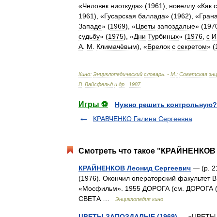
«
Человек
ниоткуда
» (
1961
),
новеллу
«
Как
1961
), «
Гусарская
баллада
» (
1962
), «
Гран
Западе
» (
1969
), «
Цветы
запоздалые
» (
197
судьбу
» (
1975
), «
Дни
Турбиных
» (
1976
,
с
И
А
.
М
.
Климачёвым
), «
Брелок
с
секретом
» (
Кино:
Энциклопедический
словарь
. -
М
.
:
Советская
эн
В
.
Вайсфельд
и
др
.
.
1987
.
Игры ⚽
Нужно решить контрольную?
КРАВЧЕНКО Галина Сергеевна
Смотреть что такое "КРАЙНЕНКОВ 
КРАЙНЕНКОВ Леонид Сергеевич
— (р. 2
(1976). Окончил операторский факультет 
«Мосфильм». 1955 ДОРОГА (см. ДОРОГА 
СВЕТА …
Энциклопедия кино
ЦВЕТЫ ЗАПОЗДАЛЫЕ (1969)
— «ЦВЕТЫ З