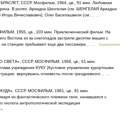
АСЛЕТ, СССР, Мосфильм, 1964, цв., 91 мин. Любовная
прина. В ролях: Ариадна Шенгелая (см. ШЕНГЕЛАЯ Ариадна
В Игорь Вячеславович), Олег Басилашвили (см.… …
ЛЬМ, 1955, цв., 103 мин. Приключенческий фильм. На
его Востока из за снегопадов застряли десятки машин с
ер на станцию прибывают еще два пассажира… …
Энциклопедия
СВЕТА», СССР, МОСФИЛЬМ, 1958, цв., 51 мин.
 глава учреждения КУКУ (Кустовое управление курортными
итуацию: вернувшись отневесты после трехдневного… …
ДА», СССР, МОСФИЛЬМ, 1961, цв., 81 мин.
каря из фантастического племени тапи, начавшаяся с
о геолога антропологической экспедиции
но