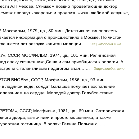
ести А.П.Чехова. Слишком поздно процветающий доктор
не сможет вернуть здоровье и продлить жизнь любимой девушке,
осфильм, 1979, цв., 80 мин. Детективная киноповесть.
текается информация о происшествиях в Москве. По чистой
осле шести лет разлуки капитан милиции …
Энциклопедия кино
 СССР, МОСФИЛЬМ, 1974, цв., 101 мин. Религиозная
под опеку священника,Саша и сам приобщился к религии. А
е встречи с талантливым педагогом впал… …
Энциклопедия кино
СЯ ВНОВЬ», СССР, Мосфильм, 1956, цв., 93 мин.
 в ледяной воде, солдат Балашов получает воспаление
болеванием на сердце. Молодой доктор Голубев ставит… …
ТОМ», СССР, Мосфильм, 1981, цв., 69 мин. Сатирическая
ного добра, взяточники и просто мошенники, а также
курортная гостиница. В ролях: Галина Польских… …