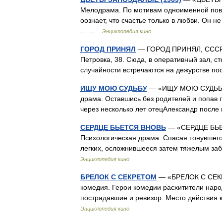
Мелодрама. По мотивам одноименной пов
оознает, что счастье только в любви. Он 
… …
Энциклопедия кино
ГОРОД ПРИНЯЛ
— ГОРОД ПРИНЯЛ, СССР, М
Петровка, 38. Сюда, в оперативный зал, с
случайности встречаются на дежурстве п
ИЩУ МОЮ СУДЬБУ
— «ИЩУ МОЮ СУДЬБУ»,
драма. Оставшись без родителей и попав 
через несколько лет отецАлександр посл
СЕРДЦЕ БЬЕТСЯ ВНОВЬ
— «СЕРДЦЕ БЬЕТ
Психологическая драма. Спасая тонувшего
легких, осложнившееся затем тяжелым за
Энциклопедия кино
БРЕЛОК С СЕКРЕТОМ
— «БРЕЛОК С СЕКРЕ
комедия. Герои комедии расхитители народ
пострадавшие и ревизор. Место действия 
Энциклопедия кино