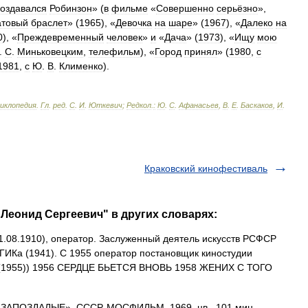
создавался
Робинзон
» (
в
фильме
«
Совершенно
серьёзно
»,
атовый
браслет
» (
1965
), «
Девочка
на
шаре
» (
1967
), «
Далеко
на
0
), «
Преждевременный
человек
»
и
«
Дача
» (
1973
), «
Ищу
мою
.
С
.
Миньковецким
,
телефильм
), «
Город
принял
» (
1980
,
с
1981
,
с
Ю
.
В
.
Клименко
).
циклопедия
.
Гл
.
ред
.
С
.
И
.
Юткевич
;
Редкол
.
:
Ю
.
С
.
Афанасьев
,
В
.
Е
.
Баскаков
,
И
.
Краковский кинофестиваль
Леонид Сергеевич" в других словарях:
1.08.1910), оператор. Заслуженный деятель искусств РСФСР
ВГИКа (1941). С 1955 оператор постановщик киностудии
(1955)) 1956 СЕРДЦЕ БЬЕТСЯ ВНОВЬ 1958 ЖЕНИХ С ТОГО
АПОЗДАЛЫЕ», СССР, МОСФИЛЬМ, 1969, цв., 101 мин.