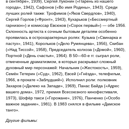
в сентябре», 1939), Сергей Луконин («Парень из нашего
города», 1942), Сафонов («Во имя Родины», 1943). Среди
лучших ролей также: Трофимов («Яков Свердлов», 1940),
Сергей Горлов («Фронт», 1943), Кухарьков («Бессмертный
гарнизон») и комиссар Евсюков («Сорок первый») — обе 1956.
Склонность артиста к сочным бытовым деталям особенно
проявилась в острохарактерных ролях: Кузьма («Свинарка и
пастух», 1941), Корольков («Дело Румянцева», 1956), Скибан
(«Над Тиссой», 1958), Председатель колхоза («Домой», 1960),
Портной («День счастья», 1964). В 50—60-е гг. сыграл роли,
отмеченные драматизмом, в которых раскрывал сложный
духовный мир персонажей: Начальник («Жестокость», 1959),
Семён Тетерин («Суд», 1962), Евсей («Гнёзда», телефильм,
1966, в прокате «Заблудший»). Исполнил роли: полковник
Захаров («Далеко на Западе», 1969), Панас Байда («Адрес
вашего дома», 1972, премия Всесоюзного кинофестиваля,
1973), Шофёр такси («Горожане», 1976), Панченко («Особо
важное задание», 1981). В 1983 снялся в фильме «Дамское
танго».
Другие фильмы: