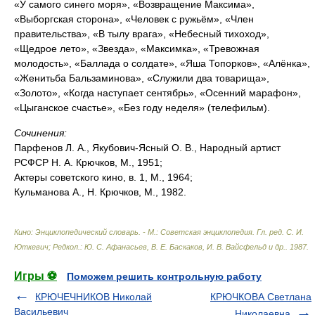
«У самого синего моря», «Возвращение Максима»,
«Выборгская сторона», «Человек с ружьём», «Член
правительства», «В тылу врага», «Небесный тихоход»,
«Щедрое лето», «Звезда», «Максимка», «Тревожная
молодость», «Баллада о солдате», «Яша Топорков», «Алёнка»,
«Женитьба Бальзаминова», «Служили два товарища»,
«Золото», «Когда наступает сентябрь», «Осенний марафон»,
«Цыганское счастье», «Без году неделя» (телефильм).
Сочинения:
Парфенов Л. А., Якубович-Ясный О. В., Народный артист
РСФСР Н. А. Крючков, М., 1951;
Актеры советского кино, в. 1, М., 1964;
Кульманова А., Н. Крючков, М., 1982.
Кино: Энциклопедический словарь. - М.: Советская энциклопедия
.
Гл. ред. С. И.
Юткевич; Редкол.: Ю. С. Афанасьев, В. Е. Баскаков, И. В. Вайсфельд и др.
.
1987
.
Игры ⚽
Поможем решить контрольную работу
КРЮЧЕЧНИКОВ Николай
КРЮЧКОВА Светлана
Васильевич
Николаевна