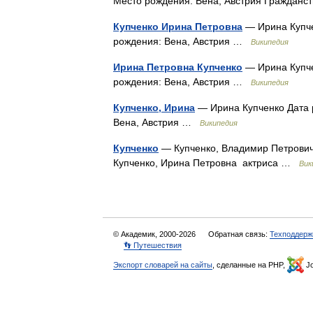
Место рождения: Вена, Австрия Граждан
Купченко Ирина Петровна
— Ирина Купче
рождения: Вена, Австрия …
Википедия
Ирина Петровна Купченко
— Ирина Купче
рождения: Вена, Австрия …
Википедия
Купченко, Ирина
— Ирина Купченко Дата р
Вена, Австрия …
Википедия
Купченко
— Купченко, Владимир Петрович 
Купченко, Ирина Петровна актриса …
Вик
© Академик, 2000-2026
Обратная связь:
Техподдерж
👣 Путешествия
Экспорт словарей на сайты
, сделанные на PHP,
Jo