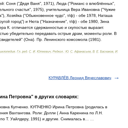
ей:
Соня
("
Дядя
Ваня
",
1971
),
Люда
("
Романс
о
влюблённых
",
ельного
счастья
",
1975
),
учительница
Вера
Ивановна
("
Чужие
а
"),
Хозяйка
("
Обыкновенное
чудо
",
т
/
ф
) -
обе
1978
,
Наташа
ругой
город
")
и
Нюта
("
Назначение
",
т
/
ф
) -
обе
1980
,
Зина
ера
К
.
отличается
сдержанностью
и
скупостью
выразит
.
стью
убедительно
передавать
острые
драм
,
моменты
роли
.
В
свидетелей
" (
Она
).
Пр
.
Ленинского
комсомола
(
1981
).
циклопедия
.
Гл
.
ред
.
С
.
И
.
Юткевич
;
Редкол
.
:
Ю
.
С
.
Афанасьев
,
В
.
Е
.
Баскаков
,
И
.
КУРАВЛЁВ Леонид Вячеславович
на Петровна" в других словарях:
овна Купченко. КУПЧЕНКО Ирина Петровна (родилась в
ения Вахтангова. Роли: Долли ( Анна Каренина по Л.Н.
ы по Т. Уайлдеру, 1991) и другие. Снималась в… …