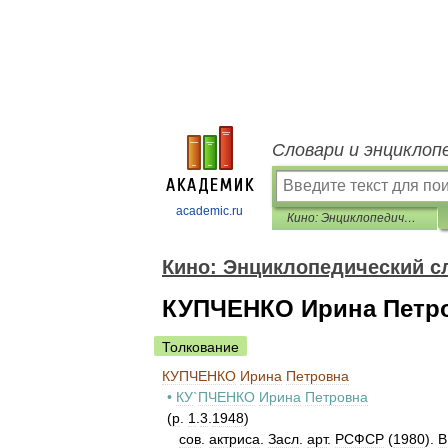
Словари и энциклоп
academic.ru
Кино: Энциклопедический словарь
Кино: Энциклопедический с
КУПЧЕНКО Ирина Петр
Толкование
КУПЧЕНКО
Ирина
Петровна
•
КУ
`
ПЧЕНКО
Ирина
Петровна
(
р
.
1
.
3
.
1948
)
сов
.
актриса
.
Засл
.
арт
.
РСФСР
(
1980
).
В