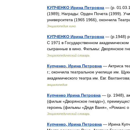
КУПЧЕНКО Ирина Петровна
— (р. 01.03.
(1989); Награды: Орден Почета (1999). Уч
университета (1965 1966), окончила Теат
Энциклопедия кино
КУПЧЕНКО Ирина Петровна
— (р.1948) р
С 1971 в Государственном академическом т
сыгранные в кино. Фильмы: Дворянское г
Энциклопедический словарь
Купченко, Ирина Петровна
— Актриса теа
г.; окончила театральное училище им. Щукин
академического театра им. Евг. Вахтангов
энциклопедия
Купченко Ирина Петровна
— (р. 1948), а
(фильм «Дворянское гнездо»), преимущест
героинь (фильмы «Дядя Ваня», «Романс 
Энциклопедический словарь
Купченко, Ирина Петровна
— Ирина Купче