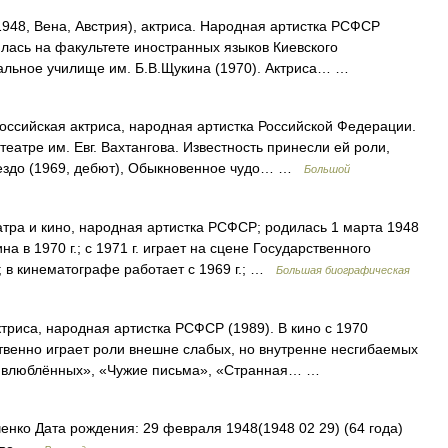
1948, Вена, Австрия), актриса. Народная артистка РСФСР
илась на факультете иностранных языков Киевского
ральное училище им. Б.В.Щукина (1970). Актриса… …
оссийская актриса, народная артистка Российской Федерации.
еатре им. Евг. Вахтангова. Известность принесли ей роли,
нездо (1969, дебют), Обыкновенное чудо… …
Большой
тра и кино, народная артистка РСФСР; родилась 1 марта 1948
а в 1970 г.; с 1971 г. играет на сцене Государственного
а; в кинематографе работает с 1969 г.; …
Большая биографическая
ктриса, народная артистка РСФСР (1989). В кино с 1970
венно играет роли внешне слабых, но внутренне несгибаемых
о влюблённых», «Чужие письма», «Странная… …
нко Дата рождения: 29 февраля 1948(1948 02 29) (64 года)