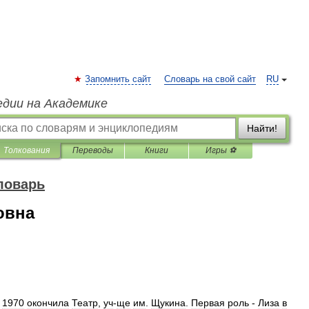
Запомнить сайт
Словарь на свой сайт
RU
едии на Академике
Найти!
Толкования
Переводы
Книги
Игры ⚽
ловарь
овна
1970
окончила
Театр
,
уч
-
ще
им
.
Щукина
.
Первая
роль
-
Лиза
в