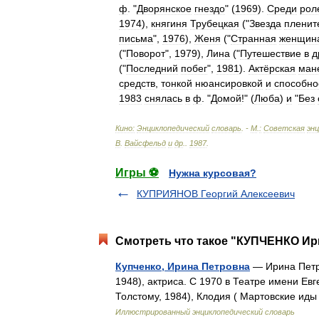
ф
. "
Дворянское
гнездо
" (
1969
).
Среди
рол
1974
),
княгиня
Трубецкая
("
Звезда
пленит
письма
",
1976
),
Женя
("
Странная
женщин
("
Поворот
",
1979
),
Лина
("
Путешествие
в
д
("
Последний
побег
",
1981
).
Актёрская
ман
средств
,
тонкой
нюансировкой
и
способно
1983
снялась
в
ф
. "
Домой
!" (
Люба
)
и
"
Без
Кино:
Энциклопедический
словарь
. -
М
.
:
Советская
эн
В
.
Вайсфельд
и
др
.
.
1987
.
Игры ⚽
Нужна курсовая?
КУПРИЯНОВ Георгий Алексеевич
Смотреть что такое "КУПЧЕНКО Ири
Купченко, Ирина Петровна
— Ирина Петр
1948), актриса. С 1970 в Театре имени Евг
Толстому, 1984), Клодия ( Мартовские ид
Иллюстрированный энциклопедический словарь