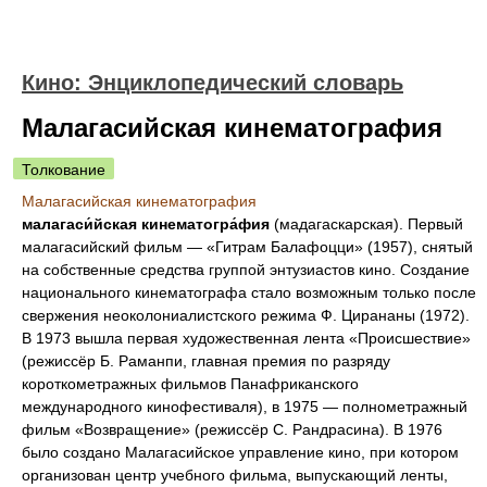
Кино: Энциклопедический словарь
Малагасийская кинематография
Толкование
Малагасийская кинематография
малагаси́йская кинематогра́фия
(мадагаскарская). Первый
малагасийский фильм — «Гитрам Балафоцци» (1957), снятый
на собственные средства группой энтузиастов кино. Создание
национального кинематографа стало возможным только после
свержения неоколониалистского режима Ф. Цирананы (1972).
В 1973 вышла первая художественная лента «Происшествие»
(режиссёр Б. Раманпи, главная премия по разряду
короткометражных фильмов Панафриканского
международного кинофестиваля), в 1975 — полнометражный
фильм «Возвращение» (режиссёр С. Рандрасина). В 1976
было создано Малагасийское управление кино, при котором
организован центр учебного фильма, выпускающий ленты,