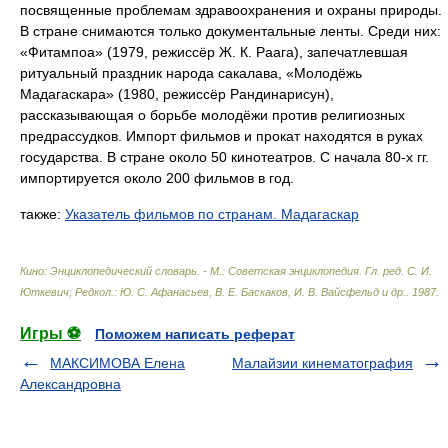
посвященные проблемам здравоохранения и охраны природы.
В стране снимаются только документальные ленты. Среди них:
«Фитампоа» (1979, режиссёр Ж. К. Раага), запечатлевшая
ритуальный праздник народа сакалава, «Молодёжь
Мадагаскара» (1980, режиссёр Рандинарисун),
рассказывающая о борьбе молодёжи против религиозных
предрассудков. Импорт фильмов и прокат находятся в руках
государства. В стране около 50 кинотеатров. С начала 80-х гг.
импортируется около 200 фильмов в год.
также:
Указатель фильмов по странам. Мадагаскар
Кино: Энциклопедический словарь. - М.: Советская энциклопедия
.
Гл. ред. С. И.
Юткевич; Редкол.: Ю. С. Афанасьев, В. Е. Баскаков, И. В. Вайсфельд и др.
.
1987
.
Игры ⚽
Поможем написать реферат
МАКСИМОВА Елена
Малайзии кинематография
Александровна