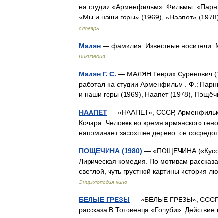
на студии «Арменфильм». Фильмы: «Парни 
«Мы и наши горы» (1969), «Наапет» (19
словарь
Малян
— фамилия. Известные носители: 
Википедия
Малян Г. С.
— МАЛЯ́Н Генрих Суренович (19
работал на студии Арменфильм . Ф.: Парни
и наши горы (1969), Наапет (1978), Пощё
НААПЕТ
— «НААПЕТ», СССР, Арменфильм, 
Кочара. Человек во время армянского гено
напоминает засохшее дерево: он сосредо
ПОЩЕЧИНА (1980)
— «ПОЩЕЧИНА («Кусок 
Лирическая комедия. По мотивам рассказа
светлой, чуть грустной картины история 
Энциклопедия кино
БЕЛЫЕ ГРЕЗЫ
— «БЕЛЫЕ ГРЕЗЫ», СССР, 
рассказа В.Тотовенца «Голуби». Действие