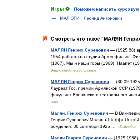
Игры ⚽
Поможем написать курсовую
МАЛЮГИН Леонид Антонович
Смотреть что такое "МАЛЯН Генрих
МАЛЯН Генрих Суренович
— (1925 88) а
1954 работал на студии Арменфильм . Фил
(1967), Мы и наши горы (1969), Наапет (
Энциклопедический словарь
МАЛЯН Генрих Суренович
— (30.09.1925,
Лауреат Гос. премии Армянской ССР (197
факультет Ереванского театрального инст
кино
Малян, Генрих Суренович
— В Википедии 
Генрих Суренович Малян Հենրիխ Սուրեն
рождения: 30 сентября 1925 …
Википедия
Малян Генрих Суренович
— (1925 1988),