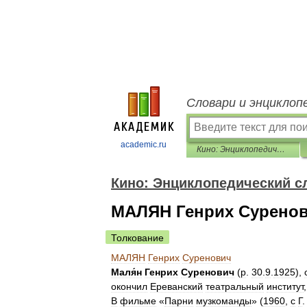
Словари и энциклоп
academic.ru
Кино: Энциклопедический словарь
Кино: Энциклопедический с
МАЛЯН Генрих Сурено
Толкование
МАЛЯН
Генрих
Суренович
Маля́н
Генрих
Суренович
(
р
.
30
.
9
.
1925
),
окончил
Ереванский
театральный
институт
В
фильме
«
Парни
музкоманды
» (
1960
,
с
Г