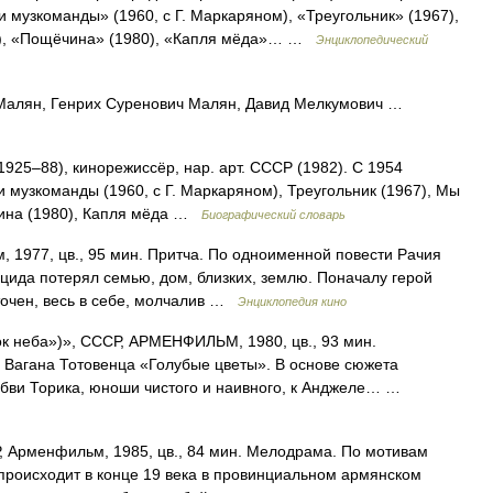
музкоманды» (1960, с Г. Маркаряном), «Треугольник» (1967),
78), «Пощёчина» (1980), «Капля мёда»… …
Энциклопедический
Малян, Генрих Суренович Малян, Давид Мелкумович …
25–88), кинорежиссёр, нар. арт. СССР (1982). С 1954
 музкоманды (1960, с Г. Маркаряном), Треугольник (1967), Мы
чина (1980), Капля мёда …
Биографический словарь
1977, цв., 95 мин. Притча. По одноименной повести Рачия
цида потерял семью, дом, близких, землю. Поначалу герой
точен, весь в себе, молчалив …
Энциклопедия кино
неба»)», СССР, АРМЕНФИЛЬМ, 1980, цв., 93 мин.
 Вагана Тотовенца «Голубые цветы». В основе сюжета
любви Торика, юноши чистого и наивного, к Анджеле… …
Арменфильм, 1985, цв., 84 мин. Мелодрама. По мотивам
 происходит в конце 19 века в провинциальном армянском