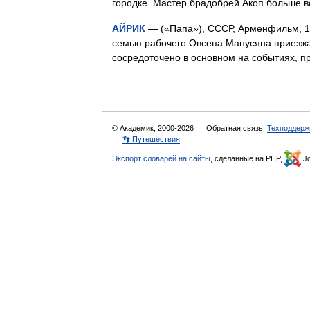
городке. Мастер брадобрей Акоп больше 
АЙРИК
— («Папа»), СССР, Арменфильм, 19
семью рабочего Овсепа Манусяна приезжае
сосредоточено в основном на событиях,
© Академик, 2000-2026
Обратная связь:
Техподдерж
👣 Путешествия
Экспорт словарей на сайты
, сделанные на PHP,
Jo