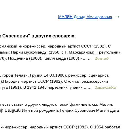
МАЛЯН Давид Меликумович
 Суренович" в других словарях:
рмянский кинорежиссер, народный артист СССР (1982). С
ьмы: Парни музкоманды (1960, с Г. Маркаряном), Треугольник
1978), Пощечина (1980), Капля меда (1983) и… …
Большой
 город Телави, Грузия 14.03.1988), режиссер, сценарист.
5);Народный артист СССР (1982). Окончил режиссерский
итута (1951). В 1942 1945 чертежник, ученик… …
Энциклопедия
есть статьи о других людях с такой фамилией, см. Малян.
ի Մալյան Имя при рождении: Генрих Суренович Малян Дата
 кинорежиссёр, народный артист СССР (1982). С 1954 работал