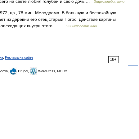
всего на свете любил голубей и свою дочь …
Энциклопедия кино
72, цв., 78 мин. Мелодрама. В большую и беспокойную
т из деревни его отец старый Погос. Действие картины
 происходящих внутри этого… …
Энциклопедия кино
ка
,
Реклама на сайте
18+
omla,
Drupal,
WordPress, MODx.