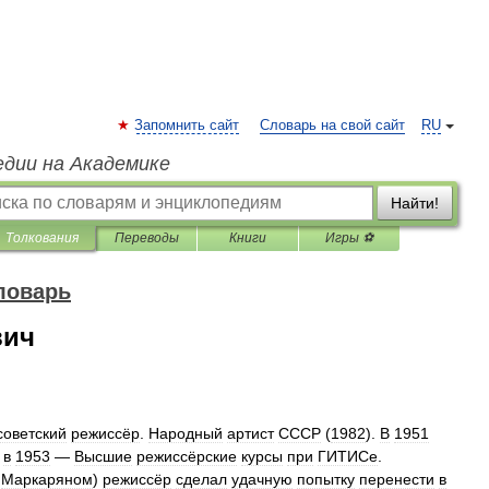
Запомнить сайт
Словарь на свой сайт
RU
едии на Академике
Найти!
Толкования
Переводы
Книги
Игры ⚽
ловарь
вич
советский
режиссёр
.
Народный
артист
СССР
(
1982
).
В
1951
,
в
1953
—
Высшие
режиссёрские
курсы
при
ГИТИСе
.
.
Маркаряном
)
режиссёр
сделал
удачную
попытку
перенести
в