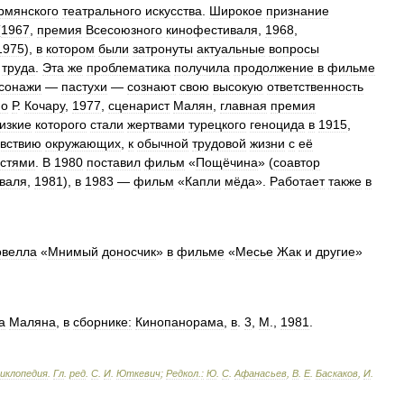
рмянского
театрального
искусства
.
Широкое
признание
(
1967
,
премия
Всесоюзного
кинофестиваля
,
1968
,
1975
),
в
котором
были
затронуты
актуальные
вопросы
труда
.
Эта
же
проблематика
получила
продолжение
в
фильме
сонажи
—
пастухи
—
сознают
свою
высокую
ответственность
по
Р
.
Кочару
,
1977
,
сценарист
Малян
,
главная
премия
изкие
которого
стали
жертвами
турецкого
геноцида
в
1915
,
увствию
окружающих
,
к
обычной
трудовой
жизни
с
её
стями
.
В
1980
поставил
фильм
«
Пощёчина
» (
соавтор
валя
,
1981
),
в
1983
—
фильм
«
Капли
мёда
».
Работает
также
в
овелла
«
Мнимый
доносчик
»
в
фильме
«
Месье
Жак
и
другие
»
а
Маляна
,
в
сборнике:
Кинопанорама
,
в
.
3
,
М
.,
1981
.
циклопедия
.
Гл
.
ред
.
С
.
И
.
Юткевич
;
Редкол
.
:
Ю
.
С
.
Афанасьев
,
В
.
Е
.
Баскаков
,
И
.