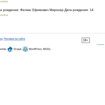
ипедия
 рождении: Феликс Ефимович Миронер Дата рождения: 14
ипедия
ка
,
Реклама на сайте
18+
omla,
Drupal,
WordPress, MODx.