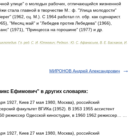
чной
улице
"
о
молодых
рабочих
,
отличающийся
жизненной
ёжи
стала
главной
в
творчестве
М
.
:
ф
. "
Улица
молодости
"
берег
" (
1962
,
сц
.
М
.).
С
1964
работал
гл
.
обр
.
как
сценарист
.
965
), "
Месяц
май
"
и
"
Лебедев
против
Лебедева
" (
1966
),
анс
" (
1971
), "
Принцесса
на
горошине
" (
1977
)
и
др
.
циклопедия
.
Гл
.
ред
.
С
.
И
.
Юткевич
;
Редкол
.
:
Ю
.
С
.
Афанасьев
,
В
.
Е
.
Баскаков
,
И
.
МИРОНОВ Андрей Александрович
икс Ефимович" в других словарях:
ря 1927, Киев 27 мая 1980, Москва), российский
ерский факультет ВГИКа (1952). В 1953 1955 ассистент
960 режиссер Одесской киностудии, в 1960 1962 режиссер… …
ря 1927, Киев 27 мая 1980, Москва), российский