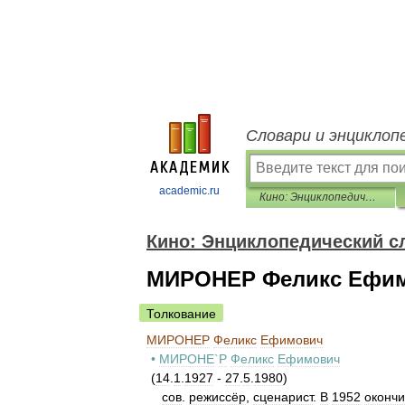
Словари и энциклоп
academic.ru
Кино: Энциклопедический словарь
Кино: Энциклопедический с
МИРОНЕР Феликс Ефи
Толкование
МИРОНЕР
Феликс
Ефимович
•
МИРОНЕ
`
Р
Феликс
Ефимович
(
14
.
1
.
1927
-
27
.
5
.
1980
)
сов
.
режиссёр
,
сценарист
.
В
1952
оконч