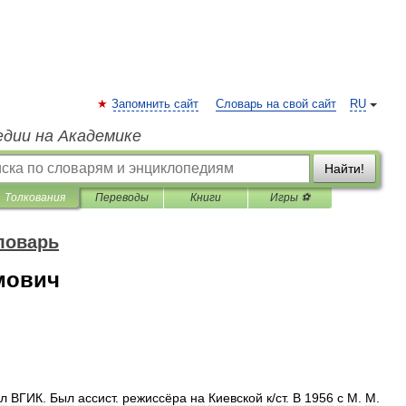
Запомнить сайт
Словарь на свой сайт
RU
едии на Академике
Найти!
Толкования
Переводы
Книги
Игры ⚽
ловарь
мович
ил
ВГИК
.
Был
ассист
.
режиссёра
на
Киевской
к
/
ст
.
В
1956
с
М
.
М
.