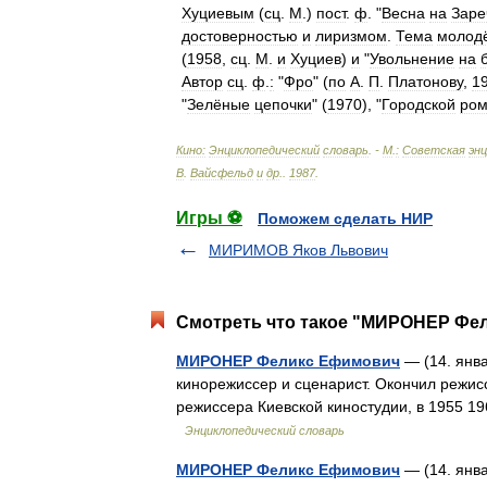
Хуциевым
(
сц
.
М
.)
пост
.
ф
. "
Весна
на
Заре
достоверностью
и
лиризмом
.
Тема
молод
(
1958
,
сц
.
М
.
и
Хуциев
)
и
"
Увольнение
на
Автор
сц
.
ф
.
:
"
Фро
" (
по
А
.
П
.
Платонову
,
1
"
Зелёные
цепочки
" (
1970
), "
Городской
ром
Кино:
Энциклопедический
словарь
. -
М
.
:
Советская
эн
В
.
Вайсфельд
и
др
.
.
1987
.
Игры ⚽
Поможем сделать НИР
МИРИMOB Яков Львович
Смотреть что такое "МИРОНЕР Фел
МИРОНЕР Феликс Ефимович
— (14. янва
кинорежиссер и сценарист. Окончил режисс
режиссера Киевской киностудии, в 1955 1
Энциклопедический словарь
МИРОНЕР Феликс Ефимович
— (14. янва