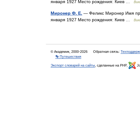
января 1927 Место рождения: Киев …
Вик
Миронер Ф. Е.
— Феликс Миронер Имя при
января 1927 Место рождения: Киев …
Вик
© Академик, 2000-2026
Обратная связь:
Техподдерж
👣 Путешествия
Экспорт словарей на сайты
, сделанные на PHP,
Jo