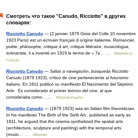
Смотреть что такое "Canudo, Ricciotto" в других
словарях:
Ricciotto Canudo
— (2 janvier 1879 Gioia del Colle 10 novembre
1923 Paris) est un écrivain français d origine italienne. Romancier,
poète, philosophe, critique d art, critique littéraire, musicologue,
scénariste, il a inventé en 1919 le terme de « 7e… …
Wikipédia en
Français
Ricciotto Canudo
— Saltar a navegación, búsqueda Ricciotto
Canudo (1879 1923), crítico de cine perteneciente al futurismo
italiano. En 1911 publicó su manifiesto El Nacimiento del Séptimo
Arte . Es considerado el primer teórico del cine, al que
consideraba como… …
Wikipedia Español
Ricciotto Canudo
— (1879 1923) was an Italian film theoretician.
In his manifesto The Birth of the Sixth Art , published as early as
1911, he argued that the cinema synthetized the spatial arts
(architecture, sculpture and painting) with the temporal arts
(music… …
Wikipedia