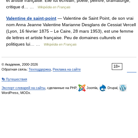
et artiste française. Elle fut écrivain, poète, peintre, dramaturge,
critique d… …
Wikipédia en Français
Valentine de saint-point
— Valentine de Saint Point, de son vrai
nom Anna Jeanne Valentine Marianne Desglans de Cessiat Vercell
(Lyon, 16 février 1875 – Le Caire, 28 mars 1953), est une femme
de lettres et artiste française. Peu de domaines culturels et
politiques lui… …
Wikipédia en Français
© Академик, 2000-2026
18+
Обратная связь:
Техподдержка
,
Реклама на сайте
👣 Путешествия
Экспорт словарей на сайты
, сделанные на PHP,
Joomla,
Drupal,
WordPress, MODx.