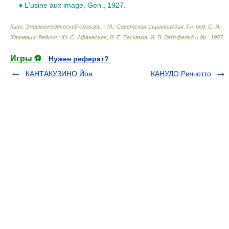
♦ L'usine aux image, Gen., 1927.
Кино: Энциклопедический словарь. - М.: Советская энциклопедия
.
Гл. ред. С. И.
Юткевич; Редкол.: Ю. С. Афанасьев, В. Е. Баскаков, И. В. Вайсфельд и др.
.
1987
.
Игры ⚽
Нужен реферат?
КАНТАКУЗИНО Йон
КАНУДО Риччотто