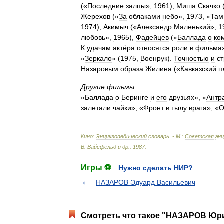
(«
Последние
залпы
»,
1961
),
Миша
Скачко
Жерехов
(«
За
облаками
небо
»,
1973
, «
Там
1974
),
Акимыч
(«
Александр
Маленький
»,
1
любовь
»,
1965
),
Фадейцев
(«
Баллада
о
ко
К
удачам
актёра
относятся
роли
в
фильма
«
Зеркало
» (
1975
,
Военрук
).
Точностью
и
с
Назаровым
образа
Жилина
(«
Кавказский
п
Другие
фильмы:
«
Баллада
о
Беринге
и
его
друзьях
», «
Антр
залетали
чайки
», «
Фронт
в
тылу
врага
», «
О
Кино:
Энциклопедический
словарь
. -
М
.
:
Советская
эн
В
.
Вайсфельд
и
др
.
.
1987
.
Игры ⚽
Нужно сделать НИР?
НАЗАРОВ Эдуард Васильевич
Смотреть что такое "НАЗАРОВ Юри