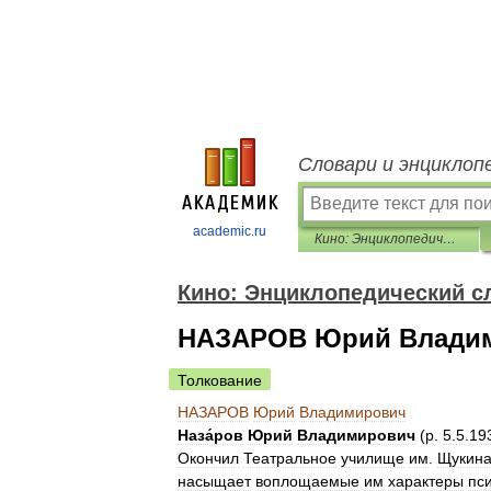
Словари и энциклоп
academic.ru
Кино: Энциклопедический словарь
Кино: Энциклопедический с
НАЗАРОВ Юрий Влади
Толкование
НАЗАРОВ
Юрий
Владимирович
Наза́ров
Юрий
Владимирович
(
р
.
5
.
5
.
19
Окончил
Театральное
училище
им
.
Щукин
насыщает
воплощаемые
им
характеры
пс