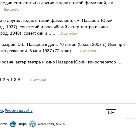
едии есть статьи о других людях с такой фамилией, см.
 …
Википедия
и о других людях с такой фамилией, см. Назаров. Юрий
. 1937) советский и российский актёр театра и кино.
 (род. 1948) советский и… …
Википедия
заров Ю.В. Назаров в день 70 летия (5 мая 2007 г.) Имя при
ата рождения: 5 мая 1937 (72 года) …
Википедия
рович актёр театра и кино Назаров Юрий кинооператор …
1.2 Б 1.3 В …
Википедия
ка
,
Реклама на сайте
18+
omla,
Drupal,
WordPress, MODx.