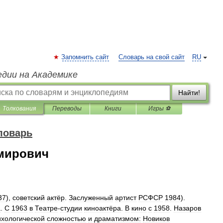
Запомнить сайт
Словарь на свой сайт
RU
едии на Академике
Найти!
Толкования
Переводы
Книги
Игры ⚽
ловарь
мирович
37
),
советский
актёр
.
Заслуженный
артист
РСФСР
1984
).
а
.
С
1963
в
Театре
-
студии
киноактёра
.
В
кино
с
1958
.
Назаров
ихологической
сложностью
и
драматизмом:
Новиков