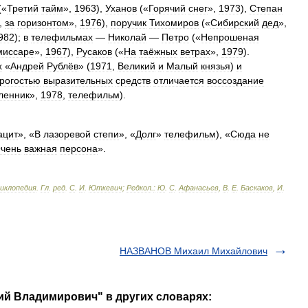
(«
Третий
тайм
»,
1963
),
Уханов
(«
Горячий
снег
»,
1973
),
Степан
,
за
горизонтом
»,
1976
),
поручик
Тихомиров
(«
Сибирский
дед
»,
982
);
в
телефильмах
—
Николай
—
Петро
(«
Непрошеная
миссаре
»,
1967
),
Русаков
(«
На
таёжных
ветрах
»,
1979
).
х
«
Андрей
Рублёв
» (
1971
,
Великий
и
Малый
князья
)
и
трогостью
выразительных
средств
отличается
воссоздание
ленник
»,
1978
,
телефильм
).
ацит
», «
В
лазоревой
степи
», «
Долг
»
телефильм
), «
Сюда
не
чень
важная
персона
».
циклопедия
.
Гл
.
ред
.
С
.
И
.
Юткевич
;
Редкол
.
:
Ю
.
С
.
Афанасьев
,
В
.
Е
.
Баскаков
,
И
.
НАЗВАНОВ Михаил Михайлович
й Владимирович" в других словарях: