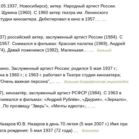
.05.1937, Новосибирск), актер. Народный артист России.
Щукина (1960). С 1960 актер театра им. Ленинского
 студии киноактера. Дебютировал в кино в 1957.… …
37) российский актер, заслуженный артист России (1984). С
с 1957. Снимался в фильмах: Красная палатка (1969), Андрей
1974), Давай поженимся (1982), Маленькая… …
Большой
ино, Заслуженный артист России; родился 5 мая 1937 г.;
 в 1960 г.; с 1963 г. работает в Театре студии киноактера;
, "Очень важная персона",… …
Большая биографическая энциклопедия
7), киноактёр, заслуженный артист РСФСР (1984). С 1963 в
 Снимался в фильмах: «Андрей Рублёв», «Даурия», «Зеркало»,
...По прозвищу “Зверь”», «Мечты идиота»;… …
заров Ю.В. Назаров в день 70 летия (5 мая 2007 г.) Имя при
ата рождения: 5 мая 1937 (72 года) …
Википедия