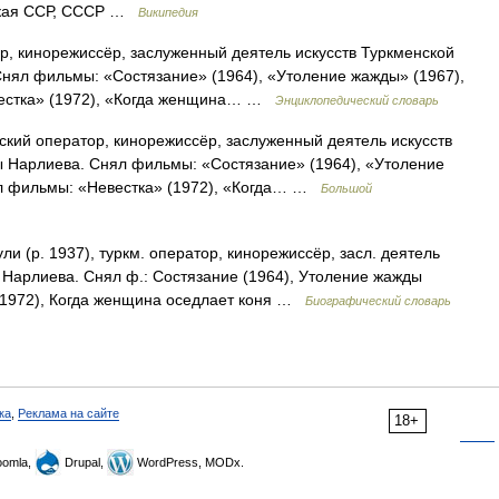
нская ССР, СССР …
Википедия
ор, кинорежиссёр, заслуженный деятель искусств Туркменской
нял фильмы: «Состязание» (1964), «Утоление жажды» (1967),
вестка» (1972), «Когда женщина… …
Энциклопедический словарь
нский оператор, кинорежиссёр, заслуженный деятель искусств
ы Нарлиева. Снял фильмы: «Состязание» (1964), «Утоление
ил фильмы: «Невестка» (1972), «Когда… …
Большой
 (р. 1937), туркм. оператор, кинорежиссёр, засл. деятель
ы Нарлиева. Снял ф.: Состязание (1964), Утоление жажды
а (1972), Когда женщина оседлает коня …
Биографический словарь
ка
,
Реклама на сайте
18+
omla,
Drupal,
WordPress, MODx.