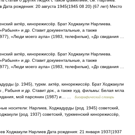
ь статьи о других людях с такой фамилией, см. Нарлиев.
ата рождения: 20 августа 1945(1945 08 20) (67 лет) Место
менский актёр, кинорежиссёр. Брат Ходжакули Нарлиева.
Рабыня» и др. Ставит документальные, а также
977), «Люди моего аула» (1983, телефильм), «До свидания …
менский актёр, кинорежиссёр. Брат Ходжакули Нарлиева.
Рабыня» и др. Ставит документальные, а также
977), «Люди моего аула» (1983, телефильм), «До свидания …
урды (р. 1945), туркм. актёр, кинорежиссёр. Брат Ходжакули
, Рабыня и др. Ставит док., а также худ. фильмы: Белая мгла
 свидания, мой парсянин (1987) и… …
Биографический словарь
ые носители: Нарлиев, Ходжадурды (род. 1945) советский,
оджакули (род. 1937) советский, туркменский кинорежиссёр,
в Ходжакули Нарлиев Дата рождения: 21 января 1937(1937