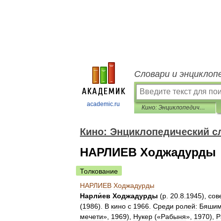
Словари и энциклоп
academic.ru
Кино: Энциклопедический словарь
Кино: Энциклопедический с
НАРЛИЕВ Ходжадурды
Толкование
НАРЛИЕВ
Ходжадурды
Нарли́ев
Ходжадурды
(
р
.
20
.
8
.
1945
),
сов
(
1986
).
В
кино
с
1966
.
Среди
ролей:
Бяши
мечети
»,
1969
),
Нукер
(«
Рабыня
»,
1970
),
Р