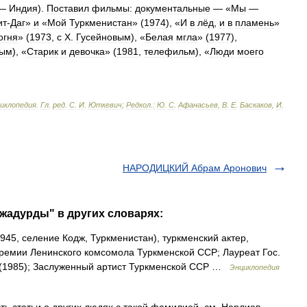
—
Индия
).
Поставил
фильмы:
документальные
— «
Мы
—
ит
-
Даг
»
и
«
Мой
Туркменистан
» (
1974
), «
И
в
лёд
,
и
в
пламень
»
огня
» (
1973
,
с
X
.
Гусейновым
), «
Белая
мгла
» (
1977
),
вым
), «
Старик
и
девочка
» (
1981
,
телефильм
), «
Люди
моего
циклопедия
.
Гл
.
ред
.
С
.
И
.
Юткевич
;
Редкол
.
:
Ю
.
С
.
Афанасьев
,
В
.
Е
.
Баскаков
,
И
.
НАРОДИЦКИЙ Абрам Аронович
жадурды" в других словарях:
1945, селение Кодж, Туркменистан), туркменский актер,
премии Ленинского комсомола Туркменской ССР; Лауреат Гос.
 (1985); Заслуженный артист Туркменской ССР …
Энциклопедия