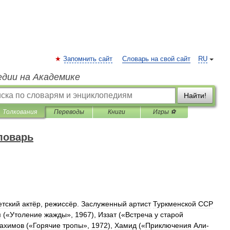
Запомнить сайт
Словарь на свой сайт
RU
едии на Академике
Найти!
Толкования
Переводы
Книги
Игры ⚽
ловарь
етский
актёр
,
режиссёр
.
Заслуженный
артист
Туркменской
ССР
м
(«
Утоление
жажды
»,
1967
),
Иззат
(«
Встреча
у
старой
ахимов
(«
Горячие
тропы
»,
1972
),
Хамид
(«
Приключения
Али
-