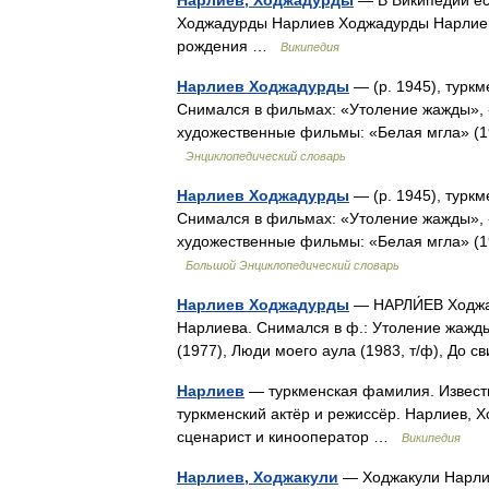
Нарлиев, Ходжадурды
— В Википедии ест
Ходжадурды Нарлиев Ходжадурды Нарлиев Д
рождения …
Википедия
Нарлиев Ходжадурды
— (р. 1945), турк
Снимался в фильмах: «Утоление жажды», «
художественные фильмы: «Белая мгла» (1
Энциклопедический словарь
Нарлиев Ходжадурды
— (р. 1945), турк
Снимался в фильмах: «Утоление жажды», «
художественные фильмы: «Белая мгла» (1
Большой Энциклопедический словарь
Нарлиев Ходжадурды
— НАРЛИ́ЕВ Ходжад
Нарлиева. Снимался в ф.: Утоление жажды 
(1977), Люди моего аула (1983, т/ф), До
Нарлиев
— туркменская фамилия. Известн
туркменский актёр и режиссёр. Нарлиев, Х
сценарист и кинооператор …
Википедия
Нарлиев, Ходжакули
— Ходжакули Нарлие