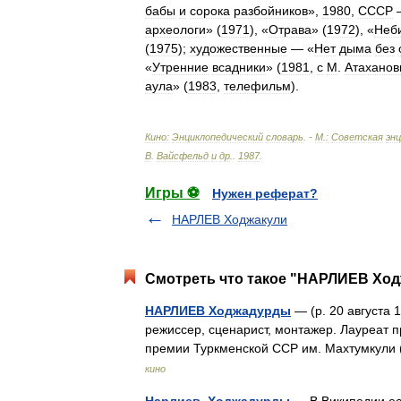
бабы
и
сорока
разбойников
»,
1980
,
СССР
археологи
» (
1971
), «
Отрава
» (
1972
), «
Неб
(
1975
);
художественные
— «
Нет
дыма
без
«
Утренние
всадники
» (
1981
,
с
М
.
Атахано
аула
» (
1983
,
телефильм
).
Кино:
Энциклопедический
словарь
. -
М
.
:
Советская
эн
В
.
Вайсфельд
и
др
.
.
1987
.
Игры ⚽
Нужен реферат?
НАРЛЕВ Ходжакули
Смотреть что такое "НАРЛИЕВ Ход
НАРЛИЕВ Ходжадурды
— (р. 20 августа 
режиссер, сценарист, монтажер. Лауреат 
премии Туркменской ССР им. Махтумкули
кино