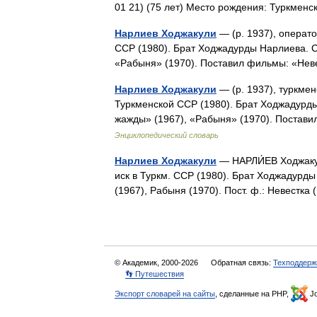
01 21) (75 лет) Место рождения: Туркме
Нарлиев Ходжакули
— (р. 1937), операт
ССР (1980). Брат Ходжадурды Нарлиева. С
«Рабыня» (1970). Поставил фильмы: «Не
Нарлиев Ходжакули
— (р. 1937), туркме
Туркменской ССР (1980). Брат Ходжадурд
жажды» (1967), «Рабыня» (1970). Постав
Энциклопедический словарь
Нарлиев Ходжакули
— НАРЛИ́ЕВ Ходжакули
иск в Туркм. ССР (1980). Брат Ходжадурд
(1967), Рабыня (1970). Пост. ф.: Невестк
© Академик, 2000-2026
Обратная связь:
Техподдерж
👣 Путешествия
Экспорт словарей на сайты
, сделанные на PHP,
Jo