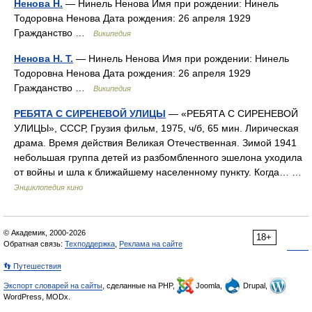
Ненова Н.
— Нинель Ненова Имя при рождении: Нинель
Тодоровна Ненова Дата рождения: 26 апреля 1929
Гражданство …
Википедия
Ненова Н. Т.
— Нинель Ненова Имя при рождении: Нинель
Тодоровна Ненова Дата рождения: 26 апреля 1929
Гражданство …
Википедия
РЕБЯТА С СИРЕНЕВОЙ УЛИЦЫ
— «РЕБЯТА С СИРЕНЕВОЙ
УЛИЦЫ», СССР, Грузия фильм, 1975, ч/б, 65 мин. Лирическая
драма. Время действия Великая Отечественная. Зимой 1941
небольшая группа детей из разбомбленного эшелона уходила
от войны и шла к ближайшему населенному пункту. Когда… …
Энциклопедия кино
© Академик, 2000-2026
18+
Обратная связь:
Техподдержка
,
Реклама на сайте
👣 Путешествия
Экспорт словарей на сайты
, сделанные на PHP,
Joomla,
Drupal,
WordPress, MODx.