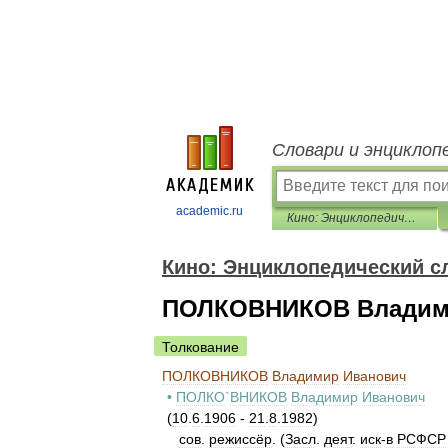
Словари и энциклоп
academic.ru
Кино: Энциклопедический словарь
Кино: Энциклопедический с
ПОЛКОВНИКОВ Владим
Толкование
ПОЛКОВНИКОВ
Владимир
Иванович
•
ПОЛКО
`
ВНИКОВ
Владимир
Иванович
(
10
.
6
.
1906
-
21
.
8
.
1982
)
сов
.
режиссёр
. (
Засл
.
деят
.
иск
-
в
РСФСР