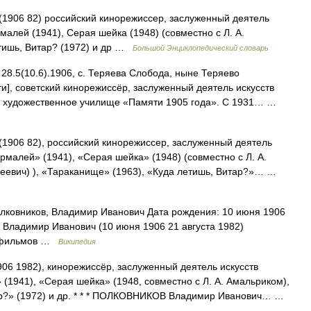
1906 82) российский кинорежиссер, заслуженный деятель
малей (1941), Серая шейка (1948) (совместно с Л. А.
етишь, Витар? (1972) и др …
Большой Энциклопедический словарь
 28.5(10.6).1906, с. Теряева Слобода, ныне Теряево
и], советский кинорежиссёр, заслуженный деятель искусств
е художественное училище «Памяти 1905 года». С 1931… …
1906 82), российский кинорежиссер, заслуженный деятель
рмалей» (1941), «Серая шейка» (1948) (совместно с Л. А.
евич) ), «Тараканище» (1963), «Куда летишь, Витар?»… …
ковников, Владимир Иванович Дата рождения: 10 июня 1906
, Владимир Иванович (10 июня 1906 21 августа 1982)
х фильмов …
Википедия
06 1982), кинорежиссёр, заслуженный деятель искусств
1941), «Серая шейка» (1948, совместно с Л. А. Амальриком),
ар?» (1972) и др. * * * ПОЛКОВНИКОВ Владимир Иванович… …