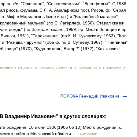
тор
на
к
/
ст
"
Союзкино
", "
Союзтехфильм
", "
Военфильм
".
С
1936
вал
рисов
.
фильмы
.
С
Л
.
А
.
Амальриком
пост
.
Рисов
.
ф
. "
Серая
пр
.
Мкф
в
Марианске
-
Лазне
и
др
.)
и
"
Волшебный
магазин
"
колдованный
мальчик
" (
по
С
.
Лагерлёф
,
1956
).
Ставил
сказки
,
удет
дождь
" (
по
Вьетнам
.
сказке
,
1959
,
пр
.
Мкф
в
Венеции
и
пр
.
.
Бианки
,
1961
), "
Тараканище
" (
по
К
.
И
.
Чуковскому
,
1963
), "
Кот
-
"
и
"
Раз
-
два
-
дружно
!" (
оба
ф
.
по
В
.
Сутееву
,
1967
), "
Пингвины
"
ебылица
" (
1970
), "
Куда
летишь
,
Витар
?" (
1972
), "
Как
козлик
циклопедия
.
Гл
.
ред
.
С
.
И
.
Юткевич
;
Редкол
.
:
Ю
.
С
.
Афанасьев
,
В
.
Е
.
Баскаков
,
И
.
ПОЛОКА Геннадий Иванович
 Владимир Иванович" в других словарях:
та рождения: 10 июня 1906(1906 06 10) Место рождения: с.
амского района Московской области …
Википедия