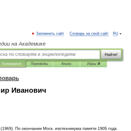
Запомнить сайт
Словарь на свой сайт
RU
едии на Академике
Найти!
Толкования
Переводы
Книги
Игры ⚽
ловарь
ир Иванович
(
1969
).
По
окончании
Моск
.
изотехникума
памяти
1905
года