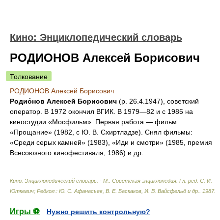
Кино: Энциклопедический словарь
РОДИОНОВ Алексей Борисович
Толкование
РОДИОНОВ Алексей Борисович
Родио́нов Алексей Борисович
(р. 26.4.1947), советский
оператор. В 1972 окончил ВГИК. В 1979—82 и с 1985 на
киностудии «Мосфильм». Первая работа — фильм
«Прощание» (1982, с Ю. В. Схиртладзе). Снял фильмы:
«Среди серых камней» (1983), «Иди и смотри» (1985, премия
Всесоюзного кинофестиваля, 1986) и др.
Кино: Энциклопедический словарь. - М.: Советская энциклопедия
.
Гл. ред. С. И.
Юткевич; Редкол.: Ю. С. Афанасьев, В. Е. Баскаков, И. В. Вайсфельд и др.
.
1987
.
Игры ⚽
Нужно решить контрольную?