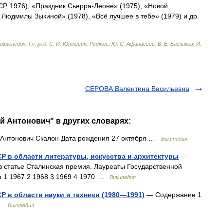
СР
,
1976
), «
Праздник
Сьерра
-
Леоне
» (
1975
), «
Новой
Людмилы
Зыкиной
» (
1978
), «
Всё
лучшее
в
тебе
» (
1979
)
и
др
.
циклопедия
.
Гл
.
ред
.
С
.
И
.
Юткевич
;
Редкол
.
:
Ю
.
С
.
Афанасьев
,
В
.
Е
.
Баскаков
,
И
.
СЕРОВА Валентина Васильевна
й Антонович" в других словарях:
Антонович Скалон Дата рождения 27 октября …
Википедия
Р в области литературы, искусства и архитектуры
—
в статье Сталинская премия. Лауреаты Государственной
 1 1967 2 1968 3 1969 4 1970 …
Википедия
 в области науки и техники (1980—1991)
— Содержание 1
5 …
Википедия