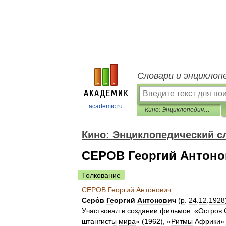
Словари и энциклоп
academic.ru
Кино: Энциклопедический словарь
Кино: Энциклопедический с
СЕРОВ Георгий Антоно
Толкование
СЕРОВ
Георгий
Антонович
Серо́в
Георгий
Антонович
(
р
.
24
.
12
.
1928
Участвовал
в
создании
фильмов:
«
Остров
штангисты
мира
» (
1962
), «
Ритмы
Африки
»