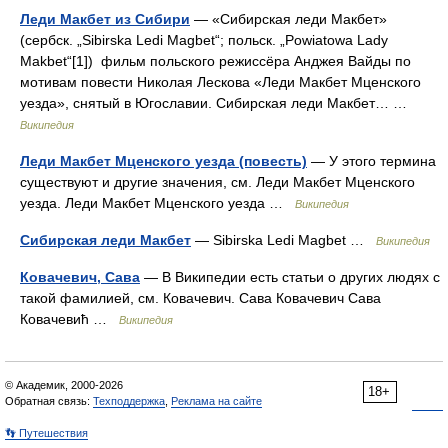
Леди Макбет из Сибири
— «Сибирская леди Макбет»
(сербск. „Sibirska Ledi Magbet“; польск. „Powiatowa Lady
Makbet“[1]) фильм польского режиссёра Анджея Вайды по
мотивам повести Николая Лескова «Леди Макбет Мценского
уезда», снятый в Югославии. Сибирская леди Макбет… …
Википедия
Леди Макбет Мценского уезда (повесть)
— У этого термина
существуют и другие значения, см. Леди Макбет Мценского
уезда. Леди Макбет Мценского уезда …
Википедия
Сибирская леди Макбет
— Sibirska Ledi Magbet …
Википедия
Ковачевич, Сава
— В Википедии есть статьи о других людях с
такой фамилией, см. Ковачевич. Сава Ковачевич Сава
Ковачевић …
Википедия
© Академик, 2000-2026
18+
Обратная связь:
Техподдержка
,
Реклама на сайте
👣 Путешествия