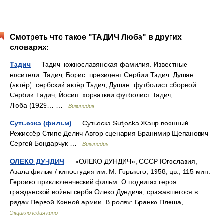
Смотреть что такое "ТАДИЧ Люба" в других
словарях:
Тадич
— Тадич южнославянская фамилия. Известные
носители: Тадич, Борис президент Сербии Тадич, Душан
(актёр) сербский актёр Тадич, Душан футболист сборной
Сербии Тадич, Йосип хорваткий футболист Тадич,
Люба (1929… …
Википедия
Сутьеска (фильм)
— Сутьеска Sutjeska Жанр военный
Режиссёр Стипе Делич Автор сценария Бранимир Щепанович
Сергей Бондарчук …
Википедия
ОЛЕКО ДУНДИЧ
— «ОЛЕКО ДУНДИЧ», СССР Югославия,
Авала фильм / киностудия им. М. Горького, 1958, цв., 115 мин.
Героико приключенческий фильм. О подвигах героя
гражданской войны серба Олеко Дундича, сражавшегося в
рядах Первой Конной армии. В ролях: Бранко Плеша,… …
Энциклопедия кино