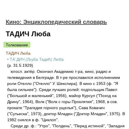
Кино: Энциклопедический словарь
ТАДИЧ Люба
Толкование
ТАДИЧ Люба
• ТА`ДИЧ (Љуба Тадић) Люба
(р. 31.5.1929)
югосл. актёр. Окончил Академию т-ра, кино, радио и
телевидения в Белграде. В т-ре прославился исполнением
роли Отелло ("Отелло" У. Шекспира). В кино с 1953 (ф. "Я
была сильнее"). Среди лучших ролей: подпольщик Павел
("Большой и маленький", 1956), майор Курсул ("Поход на
Дрину", 1964), Волк ("Волк с горы Проклятия", 1968, в сов.
прокате "Трагедия горного ущелья"), Сава Ковачич
("Сутьеска", 1973), доктор Младен ("Доктор Младен", 1975). В
1982 снялся в ф. "Циклоп".
Среди др. ф.: "Утро", "Полдень", "Перед истиной", "Западня